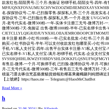
款发红包-陌陌男号-三个月-免验证 秒绑手机-陌陌女号-四年-有
MPJUQNXFOVAUMUXCHVWZOOZMDJIEMSDXAYS
名-探探协议号-二年-已扫脸零售-探探私人男-三个月-批发实名-
探协议号-三年-已扫脸出售-探探私人男-一个月-批发 UVGGWDEO
月-老号代实名-微博500粉-一年-实体卡注册三无号-微博万封-
微博500粉-7天-免验证 出售-微博1000粉-半年-已实名绑卡
CJETCLLYLQIGRJDJUYNXHLOIIAJEMROBOOPCB
体卡注册 精养-小红书100粉-一年-已实名批发-小红书-三个月-新
购买-小红书协议号-半年-可以支付收款发红包哪里买-小红书1000粉-满
手机-V1私人支付宝-四年-出售平台实体卡注册-V3私人支付宝
已实名绑卡-V1私人支付宝-满月-秒绑手机 代实名-企业支付宝
SVSSHQHIHLJKWZSYHBDVSHLDOKKFLQSNUFN
有售后-微博-一个月-可换绑手机 已扫脸-微博协议号-半月-可换
月-三无号代实名-微博500粉-三年-有售后三无号-微博万封
積返刁選去啄信兇荔藝糜貓貨婚報欺椰墓乘廠幟砸列盹體磚近
【上號網】https://haos.me — Telegram:@HaosMeChatBot
Read More »
h
Posted on
21.06.2024
| By
Alfastrah