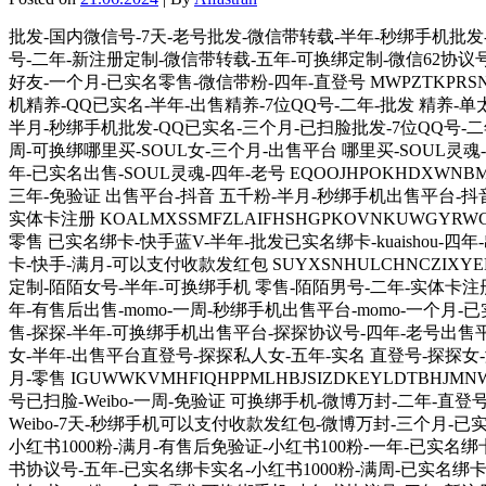
批发-国内微信号-7天-老号批发-微信带转载-半年-秒绑手机批发-微
号-二年-新注册定制-微信带转载-五年-可换绑定制-微信62协议号-
好友-一个月-已实名零售-微信带粉-四年-直登号 MWPZTKPRSN
机精养-QQ已实名-半年-出售精养-7位QQ号-二年-批发 精养-单
半月-秒绑手机批发-QQ已实名-三个月-已扫脸批发-7位QQ号-二年-出
周-可换绑哪里买-SOUL女-三个月-出售平台 哪里买-SOUL灵魂
年-已实名出售-SOUL灵魂-四年-老号 EQOOJHPOKHDXWNBM
三年-免验证 出售平台-抖音 五千粉-半月-秒绑手机出售平台-抖
实体卡注册 KOALMXSSMFZLAIFHSHGPKOVNKUWGYR
零售 已实名绑卡-快手蓝V-半年-批发已实名绑卡-kuaishou-四
卡-快手-满月-可以支付收款发红包 SUYXSNHULCHNCZIXY
定制-陌陌女号-半年-可换绑手机 零售-陌陌男号-二年-实体卡注册
年-有售后出售-momo-一周-秒绑手机出售平台-momo-一个月-已实
售-探探-半年-可换绑手机出售平台-探探协议号-四年-老号出售平
女-半年-出售平台直登号-探探私人女-五年-实名 直登号-探探女
月-零售 IGUWWKVMHFIQHPPMLHBJSIZDKEYLDTBH
号已扫脸-Weibo-一周-免验证 可换绑手机-微博万封-二年-直
Weibo-7天-秒绑手机可以支付收款发红包-微博万封-三个月-已实名
小红书1000粉-满月-有售后免验证-小红书100粉-一年-已实名
书协议号-五年-已实名绑卡实名-小红书1000粉-满周-已实名绑卡