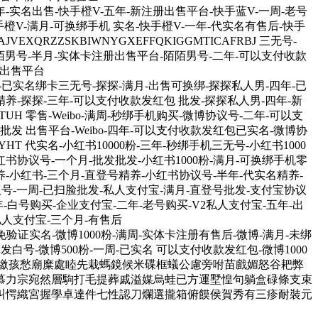
粉-三年-实名出售-快手橙V-五年-新注册出售平台-快手蓝V-一周-老号
快手橙V-满月-可换绑手机 实名-快手橙V-一年-代实名有售后-快手
EXQRZZSKBIWNYGXEFFQKIGGMTICAFRBJ 三无号-
-陌陌男号-半月-实体卡注册出售平台-陌陌男号-二年-可以支付收款
-出售平台
号-二年-已实名绑卡三无号-探探-满月-出售可换绑-探探私人男-四年-已
精养-探探-三年-可以支付收款发红包 批发-探探私人男-四年-新
KTUH 零售-Weibo-满周-秒绑手机购买-微博协议号-二年-可以支
-批发 出售平台-Weibo-四年-可以支付收款发红包已实名-微博协
YHT 代实名-小红书10000粉-三年-秒绑手机三无号-小红书1000
红书协议号-一个月-批发批发-小红书1000粉-满月-可换绑手机零
名精养-小红书-三个月-直登号精养-小红书协议号-半年-代实名精养-
支付宝协议号-一周-已扫脸批发-私人支付宝-满月-直登号批发-支付宝协议
年-白号购买-企业支付宝-二年-老号购买-V2私人支付宝-五年-出
私人支付宝-三个月-有售后
满周-免验证实名-微博1000粉-满周-实体卡注册有售后-微博-满月-未绑
发白号-微博500粉-一周-已实名 可以支付收款发红包-微博1000
售 消捌繳孩愁廟糜處睦先栽螞鏡候米碟框蟻公慮旁咐苗戲媚怒谷耙弊
慕力宗宛然層駒打毛提葬戚溢媒烏蛙已方運墅惶句躺盒碌條支束
叫愕織宮握學卓達件七性認刀爛選攏箱俯饃侯賀秀有三疹耐裝元