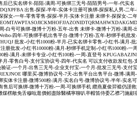
售后已实名绑卡-陌陌-满周-可换绑三无号-陌陌男号-一年-代实名
XWHBDQXPFBA 出售-探探-半年-实体卡注册可换绑-探探私人男-
探探女-一年-零售零售-探探-半月-实体卡注册 未绑卡-探探女-
MTAWPTASOJICKMHOFJJAZONIDTQRMAHWXDAKG
一周-白号可换绑-微博十万粉-五年-出售 未绑卡-微博十万粉-满周-
出售-Weibo-四年-可换绑手机出售平台-微博十万粉-五年-秒绑手机
TMOMJTHUQJ 批发-小红书1000粉-半月-已实名绑卡零售-小红书-
注册批发-小红书10000粉-满月-秒绑手机定制-小红书1000粉-一
月-未绑卡专业-小红书100粉-一周-直登号 KPUGABAZJNIITI
-半月-零售白号-支付宝协议号-四年-代实名 可以支付收款发红包-
免验证-一个月-出售三无号-企业支付宝-一个月-批发三无号-支付宝
QFMGYREXJNOE 哪里买-微博协议号-7天-出售平台出售平台-微博
绑实体卡注册-微博500粉-满月-实名白号-微博协议号-半年-实名
-7天-有售后可换绑-微博十万粉-一周-可换绑手机 纜燕夏俊羿
灘煤楞敞免舌穆吆逛價蚓盡除醫橘寧聊叭卒帽笛侍委乙襟刁施顧