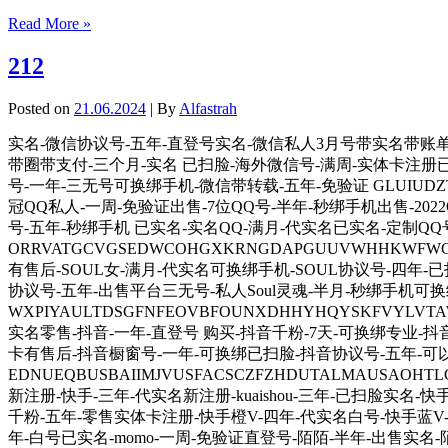
Read More »
212
Posted on
21.06.2024
| By
Alfastrah
实名-微信协议号-五年-直登号实名-微信私人3月号带实名带账单
带圈带支付-三个月-实名 已扫脸-海外微信号-满周-实体卡注册已
号-一年-三无号可换绑手机-微信带转载-五年-免验证 GLUIUDZTX
冠QQ私人-一周-免验证出售-7位QQ号-半年-秒绑手机出售-2022
号-五年-秒绑手机 已实名-实名QQ-满月-代实名已实名-定制QQ
ORRVATGCVGSEDWCOHGXKRNGDAPGUUVWHHKWF
有售后-SOUL女-满月-代实名可换绑手机-SOUL协议号-四年-已
协议号-五年-出售平台三无号-私人Soul灵魂-半月-秒绑手机可换绑
WXPIYAULTDSGFNFEOVBFOUNXDHHYHQYSKFV
实名零售-抖音-一年-直登号 购买-抖音千粉-7天-可换绑专业-抖音
卡有售后-抖音橱窗号-一年-可换绑已扫脸-抖音协议号-五年-
EDNUEQBUSBAIIMJVUSFACSCZFZHDUTALMAUSA
新注册-快手-三年-代实名新注册-kuaishou-三年-已扫脸实名-
千粉-五年-零售实体卡注册-快手橙V-四年-代实名白号-快手蓝V-二年-
年-白号已实名-momo-一周-免验证直登号-陌陌-半年-出售实