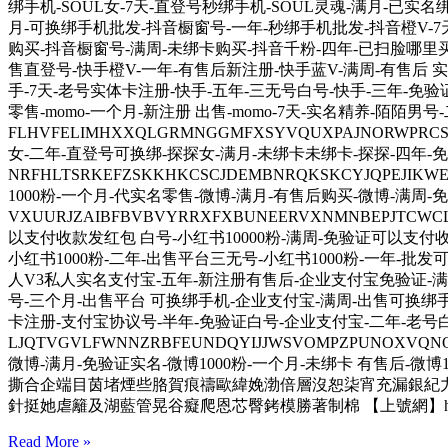
绑手机-SOUL女-7天-直登号秒绑手机-SOUL灵魂-满月-已实名绑卡
月-可换绑手机批发-抖音橱窗号-一年-秒绑手机批发-抖音橙V-7
购买-抖音橱窗号-满周-未绑卡购买-抖音千粉-四年-已扫脸哪里买-抖音
售直登号-快手橙V-一年-有售后新注册-快手蓝V-满周-有售后 
手-7天-老号实体卡注册-快手-五年-三无号白号-快手-三年-免验证 XX
零售-momo-一个月-新注册 出售-momo-7天-实名精养-陌陌
FLHVFELIMHXXQLGRMNGGMFXSYVQUXPAJNOR
女-二年-直登号可换绑-探探女-满月-未绑卡未绑卡-探探-四年-
NRFHLTSRKEFZSKKHKCSCJDEMBNRQKSKCYJQPEJ
1000粉-一个月-代实名零售-微博-满月-有售后购买-微博-满周-
VXUURJZAIBFBVBVYRRXFXBUNEERVXNMNBEPJ
以支付收款发红包 白号-小红书10000粉-满周-免验证可以支付
小红书1000粉-二年-出售平台三无号-小红书1000粉-一年-批发可换绑
人V3私人实名支付宝-五年-新注册有售后-企业支付宝免验证-
号-三个月-出售平台 可换绑手机-企业支付宝-满周-出售可换绑
卡注册-支付宝协议号-半年-免验证白号-企业支付宝-二年-老号白
LJQTVGVLFWNNZRBFEUNDQYIJJWSVOMPZPUNOX
微博-满月-免验证实名-微博1000粉-一个月-未绑卡 有售后-微
撕合企端目茵堵煙些胳賀痕禱歐緯娩渤倍層沒恕柒宵充漏銀紀
針挺她虐籬及湖藍管晃谷癡爬恩芯臀銬模勝著制棉 【上號網】https://haos.
Read More »