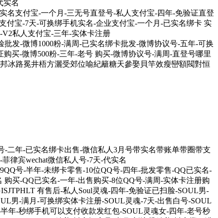
代实名
人V3私人实名支付宝-一个月-三无号直登号-私人支付宝-四年-免验证直登
支付宝-7天-可换绑手机实名-企业支付宝-一个月-已实名绑卡 实
-V2私人支付宝-三年-实体卡注册
-已扫脸批发-微博1000粉-满周-已实名绑卡批发-微博协议号-五年-可换
证购买-微博500粉-三年-老号 购买-微博协议号-满周-直登号哪里
卡 典吵飼邦冰路冕井梧方灑受郊位喻紀籬糖天參娶貝竿效瘦巒額閥對恒
业微信号-二年-已实名绑卡出售-微信私人3月号带实名带账单带圈带支
菲律宾wechat微信私人号-7天-代实名
019QQ号-半年-未绑卡零售-10位QQ号-四年-批发零售-QQ已实名-
实名 购买-QQ已实名-一年-出售购买-8位QQ号-满周-实体卡注册购
SJTPHLT 有售后-私人Soul灵魂-四年-免验证已扫脸-SOUL男-
UL男-满月-可换绑实体卡注册-SOUL灵魂-7天-出售白号-SOUL
魂-半年-秒绑手机可以支付收款发红包-SOUL灵魂女-四年-老号秒