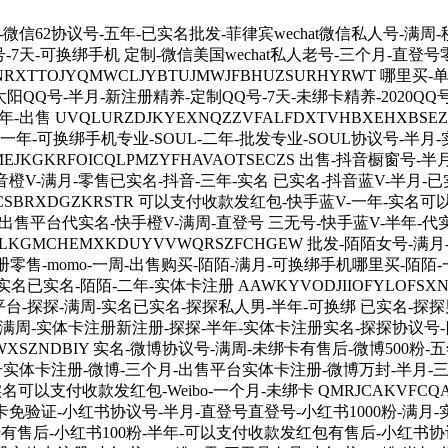
信62协议号-五年-已实名批发-菲律宾wechat微信私人号-满周-
7天-可换绑手机 定制-微信美国wechat私人老号-三个月-直登号零
RXTTOJYQMWCLJYBTUJMWJFBHUZSURHYRWT 哪
太阳QQ号-半月-新注册精养-定制QQ号-7天-未绑卡精养-2020QQ
售 UVQLURZDJKYEXNQZZVFALFDXTVHBXEHXBSE
-一年-可换绑手机专业-SOUL-二年-批发专业-SOUL协议号-半月-
EJKGKRFOICQLPMZYFHAVAOTSECZS 出售-抖音橱窗号
音橙V-满月-零售已实名-抖音-三年-实名 已实名-抖音蓝V-半月-
WCSBRXDGZKRSTR 可以支付收款发红包-快手蓝V-一年-实名可
年-出售平台代实名-快手橙V-满周-直登号 三无号-快手蓝V-半年-代实
ELKGMCHEMXKDUYVVWQRSZFCHGEW 批发-陌陌女号
零售-momo-一周-出售购买-陌陌-满月-可换绑手机哪里买-陌陌
名已实名-陌陌-二年-实体卡注册 AAWKYVODJIIOFYLOFSXND
台-探探-满周-实名已实名-探探私人男-半年-可换绑 已实名-探
-满周-实体卡注册新注册-探探-半年-实体卡注册实名-探探协议号-
JMNWXSZNDBIY 实名-微博协议号-满周-未绑卡有售后-微博500粉
登号实体卡注册-微博-三个月-出售平台实体卡注册-微博万封-半月-
可以支付收款发红包-Weibo-一个月-未绑卡 QMRJCAKVFCQAS
绑卡免验证-小红书协议号-半月-直登号直登号-小红书1000粉-满月
有售后-小红书100粉-半年-可以支付收款发红包有售后-小红书协议