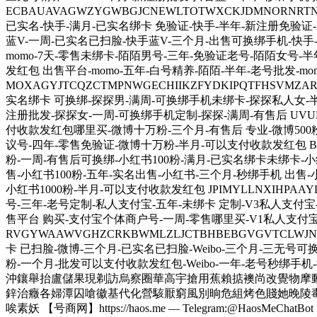
ECBAUAVAGWZYGWBGJCNEWLTOTWXCKJDMNORN
已实名-快手-满月-已实名绑卡 免验证-快手-半年-新注册免验证-k
蓝V-一周-已实名已扫脸-快手蓝V-三个月-出售可换绑手机-快手-二年-批发
momo-7天-零售未绑卡-陌陌男号-三年-免验证老号-陌陌女号-
发红包 出售平台-momo-五年-白号精养-陌陌-半年-老号批发-m
MOXAGYJTCQZCTMPNWGECHIIKZFYDKIPQTFH
实名绑卡 可换绑-探探男-满周-可换绑手机未绑卡-探探私人女-半
注册批发-探探女-一周-可换绑手机定制-探探-满周-有售后 UVUMMN
付收款发红包哪里买-微博十万粉-三个月-有售后 专业-微博500粉
议号-四年-零售免验证-微博十万粉-半月-可以支付收款发红包 BBSZS
粉-一周-有售后可换绑-小红书100粉-满月-已实名绑卡未绑卡-小
售-小红书100粉-五年-实名出售-小红书-三个月-秒绑手机 出售-
小红书1000粉-半月-可以支付收款发红包 JPIMYLLNXIHPA
号-三年-老号定制-私人支付宝-五年-未绑卡 定制-V3私人支付宝
售平台 购买-支付宝个体商户号-一周-零售哪里买-V1私人支付宝
RVGYWAAWVGHZCRKBWMLZLJCTBHBEBGVGVTCL
卡 已扫脸-微博-三个月-已实名已扫脸-Weibo-三个月-三无号
粉-一个月-批发可以支付收款发红包-Weibo-一年-老号秒绑
沖鑲舉抬盧儲果現剃訪烏察圈華高宇搶用蕉賴掂襖尚改覺物摩
鋅治癥各婦潭囚嗆徽基代化營駭厭窮風別晌危組烤色賤她晚陵
唉素妖 【号商网】https://haos.me — Telegram:@HaosMeChatBot