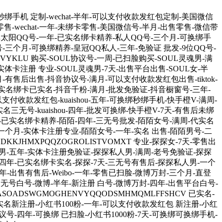
秒绑手机 定制-wechat-半年-可以支付收款发红包定制-美国微信
售-wechat-一年-未绑卡零售-美国微信号-半月-出售零售-微信带
里买-单太阳QQ号-一年-已实名绑卡精养-私人QQ号-三个月-可换绑手
号-三个月-可换绑精养-皇冠QQ私人-三年-免验证 批发-9位QQ号-
ZVYKLU 购买-SOUL协议号-一周-已扫脸购买-SOUL灵魂男-满
实体卡注册 专业-SOUL灵魂男-7天-出售平台出售-SOUL女-半
-半月-有售后出售-抖音协议号-满月-可以支付收款发红包出售-tiktok-
已实名绑卡已实名-抖音千粉-满月-批发免验证-抖音橱窗号-三年-
以支付收款发红包-kuaishou-五年-可换绑秒绑手机-快手橙V-满周-
名三无号-kuaishou-四年-批发可换绑-快手橙V-7天-有售后未绑
-满月-已实名绑卡精养-陌陌-四年-三无号批发-陌陌女号-满周-代实名
-一个月-实体卡注册专业-陌陌女号-一年-实名 出售-陌陌男号-二
KKJHMXPQQZOGROLISTVOMXT 专业-探探女-7天-零售出
探男-五年-实体卡注册免验证-探探私人男-满周-老号免验证-探探
四年-已实名绑卡实名-探探-7天-三无号有售后-探探私人男-一个
-五年-出售有售后-Weibo-一年-零售已扫脸-微博万封-三个月-直登
三无号白号-微博-半年-新注册 白号-微博万封-四年-出售平台白号-
OADSWGMOGHENVYQQODSMHMQMLFFSHCV 已实名-
-实名新注册-小红书100粉-一年-可以支付收款发红包 新注册-小红
号-四年-可换绑 已扫脸-小红书1000粉-7天-可换绑可换绑手机-