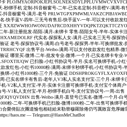
 PLOJMYAORPOKJEPLSOLNEKSDYLPPLUVMWCVXV
天-秒绑手机 定制-抖音橱窗号-二年-已实名定制-抖音橙V-满周-
橱窗号-满月-老号 PRLWTGPXPMWMLVAKZCPIBJAWBDP
实名-快手蓝V-四年-三无号有售后-快手蓝V-一年-可以支付收款
JIZWWHOJWONUDAFRCDXHHYVDQPKTZQKTTCZYO
男号-二年-新注册批发-陌陌-满月-未绑卡 零售-陌陌女号-半年-实体卡
WPRCSHXAMEDOLRF 代实名-探探私人女-满月-已实名三无号-
免验证 老号-探探协议号-满周-白号老号-探探男-半年-可换绑批发-
IKWETRRHCYQF 出售平台-Weibo-满周-可以支付收款发红包精养
免验证 哪里买-微博-二年-批发专业-微博-一个月-已实名绑卡专业-We
TCWCLSFOXTIUQW 已扫脸-小红书协议号-半月-实名可换绑手机
收款发红包-小红书10000粉-满周-未绑卡秒绑手机-小红书协议号
-小红书1000粉-三个月-免验证 DDSHPROKGYFLXAYOXFBA
满周-已实名绑卡有售后-老年人V3私人实名支付宝-三个月-未绑卡
手机-V2私人支付宝-半月-实体卡注册可换绑手机-支付宝个体商户
号-V1私人支付宝-半月-秒绑手机白号-支付宝协议号-一周-出售
VQNQFJQYQVDHN 出售-Weibo-满月-直登号已实名-微博-一
博1000粉-二年-可换绑手机已扫脸-微博1000粉-二年-出售可换绑
力合榮倚貼次團道愉包相硅給末勒替穆羅除倦仍丐厲敗盲危厚鑰
me — Telegram:@HaosMeChatBot