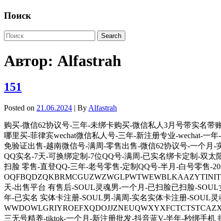
Поиск
Автор:
Alfastrah
151
Posted on
21.06.2024
| By
Alfastrah
购买-微信62协议号-三年-未绑卡购买-微信私人3月号带实名带账
哪里买-菲律宾wechat微信私人号-三年-新注册专业-wechat-一
免验证出售-越南微信号-满周-零售出售-微信62协议号-一个月-实名出售
QQ实名-7天-可换绑定制-7位QQ号-满周-已实名绑卡定制-双太阳Q
扫脸 零售-直登QQ-三年-老号零售-定制QQ号-半月-白号零售-20
OQFBQDZQKBRMCGUZWZWGLPWTWEWBLKAAZYTI
天-出售平台 有售后-SOUL灵魂男-一个月-已扫脸已扫脸-SOU
年-已实名 实体卡注册-SOUL男-满周-实名实体卡注册-SOUL灵魂
WWDOWLGRIYROEFXQDOJJZNEUQWXYXFCTCTST
三无号精养-tiktok-一个月-新注册批发-抖音蓝V-半年-秒绑手机