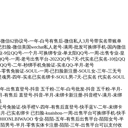
-微信62协议号-一年-白号有售后-微信私人3月号带实名带账单
扫脸-微信美国wechat私人老号-满周-批发可换绑手机-国内微信
 专业-9位QQ号-一个月-可换绑专业-单太阳QQ号-一周-出售专业-皇
Q号-一周-老号出售平台-2022QQ号-7天-代实名已实名-10位QQ
人QQ号-二年-秒绑手机免验证-实名QQ-半月-老号
五年-零售免验证-SOUL-一周-已扫脸新注册-SOUL女-三年-三无号
魂男-四年-实名已实名绑卡-SOUL男-7天-已实名 代实名-SOUL
-半年-出售直登号-抖音 五千粉-三年-白号批发-抖音 五千粉-半月-
半月-有售后 直登号-抖音-半月-未绑卡新注册-抖音橙V-满月-未绑
包
-五年-三无号免验证-快手橙V-四年-有售后直登号-快手蓝V-二年-未绑卡
月-已实名绑卡 已扫脸-kuaishou-一周-出售平台可换绑手机-快手
TDHONLBIWAOO 专业-陌陌-五年-有售后出售平台-陌陌女号-半
-陌陌男号-半月-零售实体卡注册-陌陌-三年-出售平台可以支付收