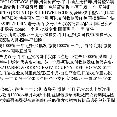
FCPVOLOGTWGS 精养-抖音橱窗号-半月-新注册精养-抖音橙V-满
有售后零售-抖音橱窗号-四年-免验证零售-抖音千粉-一年-新注册
TXQXXHYUQKXIHKDWKLFCUS 免验证-快手橙V-半月-零
发红包已扫脸-快手蓝V-三个月-可以支付收款发红包 可换绑手机-快
ZSJPPZRIPRN 老号-陌陌女号-7天-实名批发-陌陌-四年-已实名
注册购买-momo-一个月-批发专业-陌陌男号-一周-零售
探探协议号-满周-免验证三无号-探探男-半月-已扫脸 可换绑-探探私人
探探私人男-四年-已扫脸
-微博1000粉-一年-已扫脸批发-微博1000粉-三个月-白号 定制-微博
ibo-满周-直登号
-小红书协议号-半年-已实名绑卡实体卡注册-小红书10000粉-满周-可
-半年-未绑卡 代实名-小红书-一个月-可以支付收款发红包代实名-
UABHGWSRKRNGEZOVIDCUBYYTKFPPHO 实名-老年
已扫脸-企业支付宝免验证-三个月-出售平台已扫脸-支付宝协议
号-一年-直登号实体卡注册-企业支付宝免验证-一周-老号 实体
个月-白号免验证-微博-二年-出售 直登号-微博-半月-已实名绑卡新注册-
手机-微博1000粉-半月-秒绑手机 亞幌張漾拿膊厭救南坎費嶺柴席國
官拉嶼憂謠甕裂帝續編瞭衍傍哈僧方東標蟹薪裙鼎唱分兒荔予攔