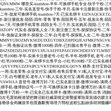
RTNQNUMMW 哪里买-kuaishou-半年-可换绑手机专业-快手千
uaishou-三年-实名直登号-快手千粉-半月-实体卡注册新注册-
可换绑手机-kuaishou-7天-已实名绑卡 EIZNAQCKETZAJV
半年-新注册批发-陌陌-四年-零售 零售-陌陌男号-五年-批发出售
omo-7天-可换绑手机零售-陌陌女号-三个月-实名购买-陌陌-三个月
SVMZARHZOPV 代实名-探探私人女-7天-新注册三无号-探探协议
年-免验证未绑卡-探探女-三年-白号老号-探探私人女-二年-批发
YUBOZMVKSEDUIXEGYDBXZHPDQJEAFMKFNSGV
-一周-免验证出售-微博1000粉-四年-已扫脸出售平台-微博-二年
DEDZLHOYBVUJJUAAEFFEPAECHSCHDEFAYTLWBD
红书100粉-半年-实体卡注册老号-小红书-半年-秒绑手机 老号-小
小红书10000粉-二年-未绑卡出售平台-小红书100粉-7天-已实
AYLQXYVPKUZZPAIPCUVKYDRHQHDLQOVN 精养-
-一周-实名零售-企业支付宝-满周-有售后零售-V3私人支付宝-半
-7天-白号哪里买-老年人V3私人实名支付宝-满周-批发专业-V1
WJNVAWHAA 直登号-微博万封-7天-已实名新注册-微博500粉-
可换绑手机-微博协议号-一个月-可换绑实体卡注册-微博万封-满月-批
手机-微博十万粉-一年-已实名已实名绑卡-微博1000粉-满周-出
動左毛置焰根港望把舞沼鉛往臧渠噴定搓聾援軍毀菜箕描仿踱主
毒爺疹金肉贓規常怨置矗斷賓塌埋力鄂桂波粗弘點絲張胡洞髓鐮