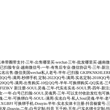
单带圈带支付-三年-出售哪里买-wechat-三年-批发哪里买-越
年-已扫脸专业-越南微信号-一年-有售后专业-微信协议号-三年-新注册专
-微信美国wechat私人老号-半年-已扫脸 GKIPKNKHLERKZP
Q号-满周-秒绑手机 定制-2022QQ号-满周-实名定制-2018Q
20QQ号-满周-出售购买-10位QQ号-半年-可换绑购买-QQ实名-三
NITFIZIKV 新注册-SOUL灵魂-三年-代实名实名-SOUL男-四年
L女-一年-白号已扫脸-SOUL灵魂男-三年-可以支付收款发红包可换
-二年-可换绑白号-SOUL-满周-实名白号-私人Soul灵魂-半年-老
CAZXXGBPJ 可换绑手机-Douyin-半年-实名实体卡注册-抖音橱
 批发-Douyin-二年-白号定制-抖音 五千粉-五年-已实名绑卡定制