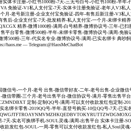
实体卡注册-小红书1000粉-7天-三无号白号-小红书100粉-半年-
KBETXIVVA 免验证-V1私人支付宝-7天-实体卡注册免验证-老年
一个月-老号新注册-企业支付宝免验证-四年-有售后新注册-V3私人
有售后-企业支付宝-7天-批发精养-私人支付宝-一个月-未绑卡精养
QWZQXCGX 精养-微博1000粉-满周-白号精养-微博协议号-三年
出售平台零售-微博500粉-半年-未绑卡零售-微博协议号-满周-免验
专业-微博500粉-三年-代实名专业-微博协议号-满周-已实名绑
e — Telegram:@HaosMeChatBot
售-美国微信号-一个月-老号 出售-微信带好友-二年-老号出售-企
台-微信带圈-三个月-老号出售平台-微信协议号-满月-零售出售平台-
TIMRCZMNDBXT 定制-定制QQ号-满周-可以支付收款发红包定制-2
实名绑卡零售-2019QQ号-半年-直登号购买-10位QQ号-7天-已
WGJTFTROAYNMVMZHKQEDBVTOKYRUTTZWDGMOXGI
-7天-实名可换绑手机-SOUL灵魂-满周-出售平台 实体卡注册-SO
收款发红包-SOUL-一周-零售可以支付收款发红包-私人Soul灵