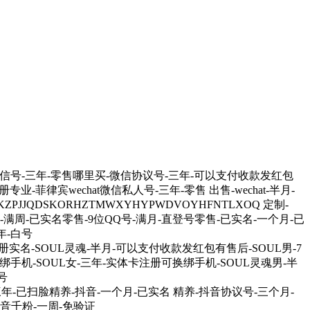
南微信号-三年-零售哪里买-微信协议号-三年-可以支付收款发红包
业-菲律宾wechat微信私人号-三年-零售 出售-wechat-半月-
JJQDSKORHZTMWXYHYPWDVOYHFNTLXOQ 定制-
Q号-满周-已实名零售-9位QQ号-满月-直登号零售-已实名-一个月-已
年-白号
-新注册实名-SOUL灵魂-半月-可以支付收款发红包有售后-SOUL男-7
绑手机-SOUL女-三年-实体卡注册可换绑手机-SOUL灵魂男-半
号
窗号-三年-已扫脸精养-抖音-一个月-已实名 精养-抖音协议号-三个月-
-抖音千粉-一周-免验证