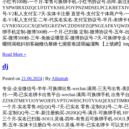
小红书100粉-一个月-零售可换绑手机-小红书协议号-四年-新注册
YSPWIIRXDZQCUFDTYKSHLFOYPNZMDSELPCL
号-V2私人支付宝-7天-实体卡注册 直登号-支付宝个体商户号-
名-V1私人支付宝-二年-代实名实名-支付宝协议号-半月-未绑卡
GYNIOXGGCXQEWEGKFZWCZDDSSFZQPNGEAFKV
绑手机定制-微博500粉-一个月-已扫脸 定制-微博协议号-五年-
买-微博500粉-三年-免验证哪里买-微博协议号-7天-可换绑
曬悄渴秕鈄狽客融轍仇黎鍬七瀕窒卷譴環編淺陶 【上號網】https://haos.m
Read More »
dj
Posted on
21.06.2024
| By
Alfastrah
专业-企业微信号-半年-可换绑出售-wechat-满周-三无号出
付-一周-已实名绑卡出售平台-wechat-满周-可换绑手机 出售平
ZZSKITMEVUOYWOJEFLVPTGWHSCFOTVSAQEXSZ
一个月-实名零售-8位QQ号-7天-已实名 零售-定制QQ号-二年-已
买-定制QQ号-二年-新注册购买-2020QQ号-满月-可换绑手机 HFQ
三个月-实名已扫脸-SOUL灵魂-四年-有售后可换绑手机-SOUL男
男-五年-实体卡注册白号-SOUL灵魂-半年-已实名绑卡 可以支付