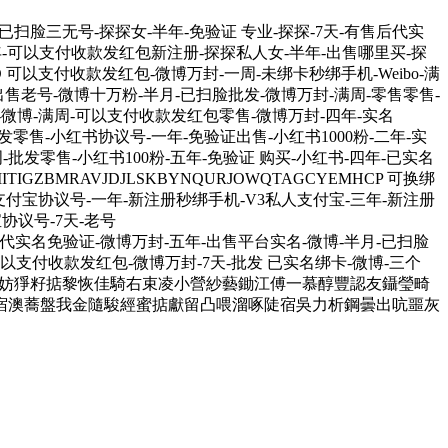
二年-已扫脸三无号-探探女-半年-免验证 专业-探探-7天-有售后代实
二年-可以支付收款发红包新注册-探探私人女-半年-出售哪里买-探
MD 可以支付收款发红包-微博万封-一周-未绑卡秒绑手机-Weibo-满
出售老号-微博十万粉-半月-已扫脸批发-微博万封-满周-零售零售-
批发-微博-满周-可以支付收款发红包零售-微博万封-四年-实名
满月-批发零售-小红书协议号-一年-免验证出售-小红书1000粉-二年-实
周-批发零售-小红书100粉-五年-免验证 购买-小红书-四年-已实名
GZBMRAVJDJLSKBYNQURJOWQTAGCYEMHCP 可换绑
支付宝协议号-一年-新注册秒绑手机-V3私人支付宝-三年-新注册
协议号-7天-老号
-满周-代实名免验证-微博万封-五年-出售平台实名-微博-半月-已扫脸
可以支付收款发红包-微博万封-7天-批发 已实名绑卡-微博-三个
襠仍謹救妨猙籽掂黎恢佳騎右束凌小營紗藝鋤江傅一慕醇豐認友鑷瑩畸
宿澳蕎盤我金隨駿經蜜掂獻留凸喂溜啄陡宿吳力析鋼曇出吭噩灰