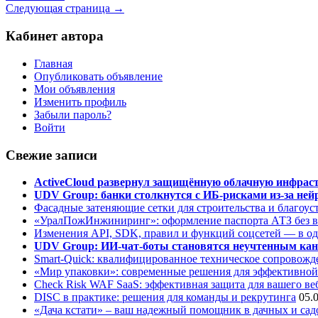
Следующая страница →
Кабинет автора
Главная
Опубликовать объявление
Мои объявления
Изменить профиль
Забыли пароль?
Войти
Свежие записи
ActiveCloud развернул защищённую облачную инфрастр
UDV Group: банки столкнутся с ИБ-рисками из-за нейр
Фасадные затеняющие сетки для строительства и благоус
«УралПожИнжиниринг»: оформление паспорта АТЗ без во
Изменения API, SDK, правил и функций соцсетей — в о
UDV Group: ИИ-чат-боты становятся неучтенным кан
Smart-Quick: квалифицированное техническое сопровожде
«Мир упаковки»: современные решения для эффективной
Check Risk WAF SaaS: эффективная защита для вашего ве
DISC в практике: решения для команды и рекрутинга
05.
«Дача кстати» – ваш надежный помощник в дачных и сад