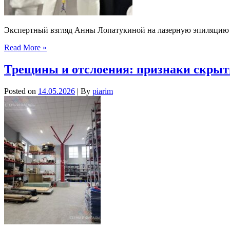
Экспертный взгляд Анны Лопатукиной на лазерную эпиляцию
Read More »
Трещины и отслоения: признаки скрыт
Posted on
14.05.2026
| By
piarim