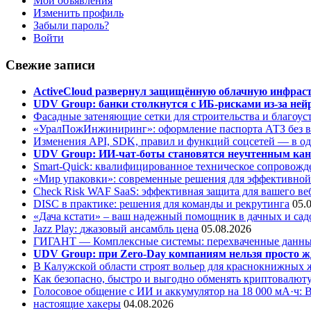
Мои объявления
Изменить профиль
Забыли пароль?
Войти
Свежие записи
ActiveCloud развернул защищённую облачную инфрастр
UDV Group: банки столкнутся с ИБ-рисками из-за нейр
Фасадные затеняющие сетки для строительства и благоус
«УралПожИнжиниринг»: оформление паспорта АТЗ без во
Изменения API, SDK, правил и функций соцсетей — в о
UDV Group: ИИ-чат-боты становятся неучтенным кан
Smart-Quick: квалифицированное техническое сопровожде
«Мир упаковки»: современные решения для эффективной
Check Risk WAF SaaS: эффективная защита для вашего ве
DISC в практике: решения для команды и рекрутинга
05.
«Дача кстати» – ваш надежный помощник в дачных и сад
Jazz Play:
джазовый ансамбль цена
05.08.2026
ГИГАНТ — Комплексные системы: перехваченные данны
UDV Group: при Zero-Day компаниям нельзя просто ж
В Калужской области строят вольер для краснокнижных
Как безопасно, быстро и выгодно обменять криптовалюту
Голосовое общение с ИИ и аккумулятор на 18 000 мА·ч: 
настоящие хакеры
04.08.2026