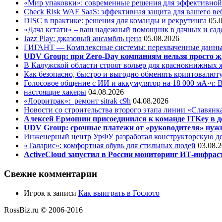
«Мир упаковки»: современные решения для эффективной
Check Risk WAF SaaS: эффективная защита для вашего ве
DISC в практике: решения для команды и рекрутинга
05.
«Дача кстати» – ваш надежный помощник в дачных и сад
Jazz Play:
джазовый ансамбль цена
05.08.2026
ГИГАНТ — Комплексные системы: перехваченные данны
UDV Group: при Zero-Day компаниям нельзя просто ж
В Калужской области строят вольер для краснокнижных
Как безопасно, быстро и выгодно обменять криптовалюту
Голосовое общение с ИИ и аккумулятор на 18 000 мА·ч: 
настоящие хакеры
04.08.2026
«Лорритрак»:
ремонт sitrak c9h
04.08.2026
Новости со строительства второго этапа линии «Славянк
Алексей Ермошин присоединился к команде ITKey в д
UDV Group: срочные платежи от «руководителя» нужн
Инженерный центр УрФУ разработал конструкторскую до
«Таларис»: комфортная обувь для стильных людей
03.08.
ActiveCloud запустил в России мониторинг ИТ-инфрас
Свежие комментарии
Игрок
к записи
Как выиграть в Гослото
RossBiz.ru © 2006-2016