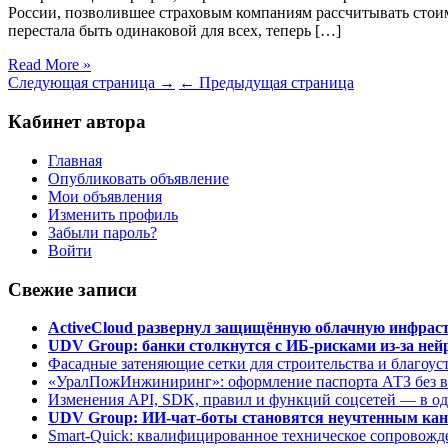
России, позволившее страховым компаниям рассчитывать стоим
перестала быть одинаковой для всех, теперь […]
Read More »
Следующая страница →
← Предыдущая страница
Кабинет автора
Главная
Опубликовать объявление
Мои объявления
Изменить профиль
Забыли пароль?
Войти
Свежие записи
ActiveCloud развернул защищённую облачную инфрастр
UDV Group: банки столкнутся с ИБ-рисками из-за нейр
Фасадные затеняющие сетки для строительства и благоус
«УралПожИнжиниринг»: оформление паспорта АТЗ без во
Изменения API, SDK, правил и функций соцсетей — в о
UDV Group: ИИ-чат-боты становятся неучтенным кан
Smart-Quick: квалифицированное техническое сопровожде