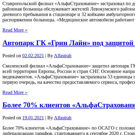
Ставропольский филиал «АльфаСтрахование» застраховал по 
районная больница обслуживает жителей Левокумского района 
дневного пребывания в стационаре и 32 койками амбулаторно
распоряжении больницы. «Медицинские автомобили работают в
Read More »
Автопарк ГК «Грин Лайн» под защитой
Posted on
02.02.2021
| By
Alfastrah
Смоленский филиал «АльфаСтрахование» защитил автопарк ГК
всей территории Европы, России и стран СНГ. Основное направ
медикаментов. «АльфаСтрахование» застраховала 53 единицы с
первую очередь, на качество предоставляемого сервиса, профе
Read More »
Более 70% клиентов «АльфаСтраховани
Posted on
19.01.2021
| By
Alfastrah
Более 70% клиентов «АльфаСтрахование» по ОСАГО с положите
либерализации тарифов, стартовавшего в сентябре 2020 г. Стои