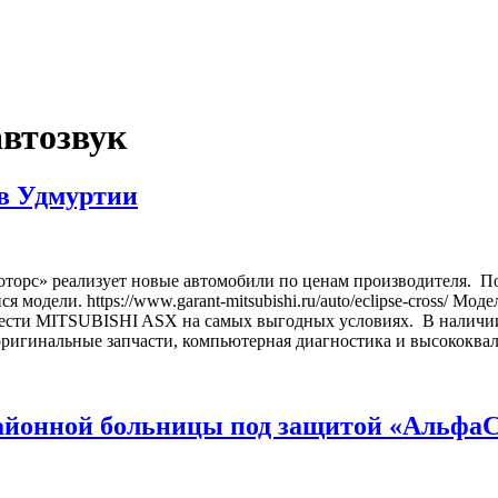
автозвук
в Удмуртии
рс» реализует новые автомобили по ценам производителя. По
 модели. https://www.garant-mitsubishi.ru/auto/eclipse-cross/ 
рести MITSUBISHI ASX на самых выгодных условиях. В наличии
 оригинальные запчасти, компьютерная диагностика и высокок
айонной больницы под защитой «АльфаС