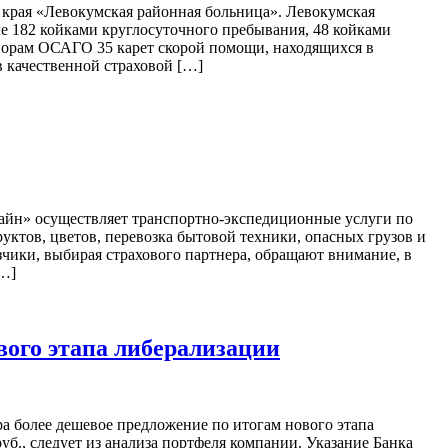
края «Левокумская районная больница». Левокумская
ле 182 койками круглосуточного пребывания, 48 койками
ворам ОСАГО 35 карет скорой помощи, находящихся в
 качественной страховой […]
йн» осуществляет транспортно-экспедиционные услуги по
уктов, цветов, перевозка бытовой техники, опасных грузов и
зчики, выбирая страхового партнера, обращают внимание, в
[…]
ого этапа либерализации
 более дешевое предложение по итогам нового этапа
руб., следует из анализа портфеля компании. Указание Банка