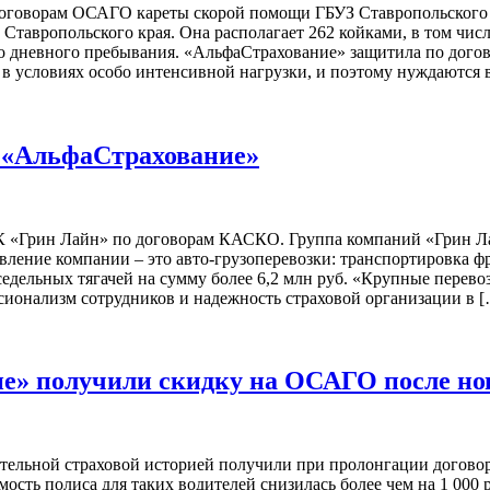
договорам ОСАГО кареты скорой помощи ГБУЗ Ставропольского 
Ставропольского края. Она располагает 262 койками, в том чис
го дневного пребывания. «АльфаСтрахование» защитила по дого
 условиях особо интенсивной нагрузки, и поэтому нуждаются в
 «АльфаСтрахование»
 «Грин Лайн» по договорам КАСКО. Группа компаний «Грин Ла
ление компании – это авто-грузоперевозки: транспортировка фр
едельных тягачей на сумму более 6,2 млн руб. «Крупные перево
ссионализм сотрудников и надежность страховой организации в 
е» получили скидку на ОСАГО после нов
льной страховой историей получили при пролонгации договора
мость полиса для таких водителей снизилась более чем на 1 000 