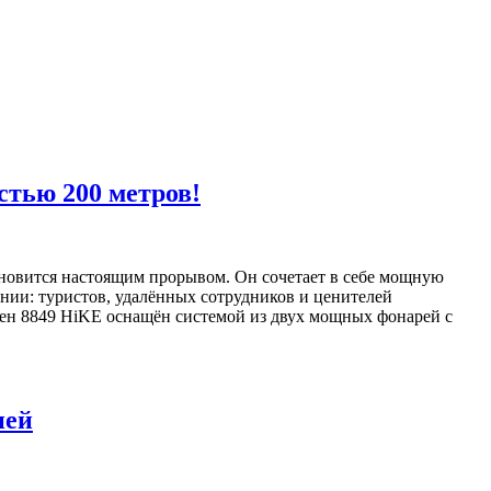
тью 200 метров!
ановится настоящим прорывом. Он сочетает в себе мощную
ении: туристов, удалённых сотрудников и ценителей
ен 8849 HiKE оснащён системой из двух мощных фонарей с
ией