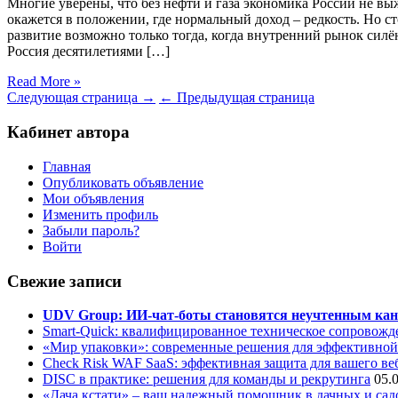
Многие уверены, что без нефти и газа экономика России не в
окажется в положении, где нормальный доход – редкость. Но ст
развитие возможно только тогда, когда внутренний рынок силё
Россия десятилетиями […]
Read More »
Следующая страница →
← Предыдущая страница
Кабинет автора
Главная
Опубликовать объявление
Мои объявления
Изменить профиль
Забыли пароль?
Войти
Свежие записи
UDV Group: ИИ-чат-боты становятся неучтенным кан
Smart-Quick: квалифицированное техническое сопровожде
«Мир упаковки»: современные решения для эффективной
Check Risk WAF SaaS: эффективная защита для вашего ве
DISC в практике: решения для команды и рекрутинга
05.
«Дача кстати» – ваш надежный помощник в дачных и сад