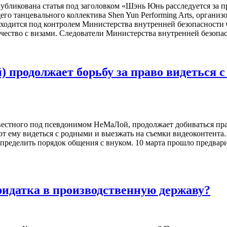
опубликована статья под заголовком «Шэнь Юнь расследуется за
го танцевального коллектива Shen Yun Performing Arts, орган
ходится под контролем Министерства внутренней безопасност
чество с визами. Следователи Министерства внутренней безопа
родолжает борьбу за право видеться с 
вестного под псевдонимом НеМаЛой, продолжает добиваться пра
ему видеться с родными и выезжать на съемки видеоконтента. С
ы определить порядок общения с внуком. 10 марта прошло предва
ридатка в производственную державу?