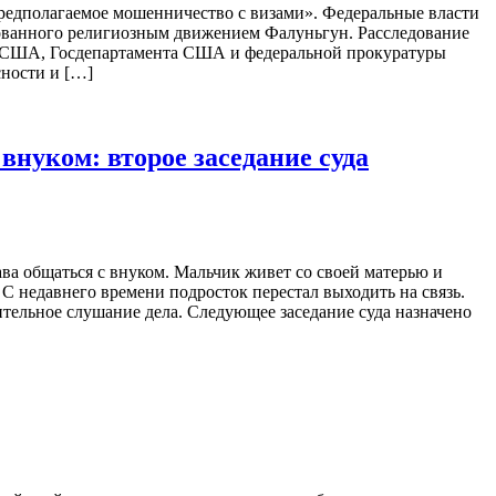
 предполагаемое мошенничество с визами». Федеральные власти
изованного религиозным движением Фалуньгун. Расследование
и США, Госдепартамента США и федеральной прокуратуры
сности и […]
внуком: второе заседание суда
ва общаться с внуком. Мальчик живет со своей матерью и
 недавнего времени подросток перестал выходить на связь.
рительное слушание дела. Следующее заседание суда назначено