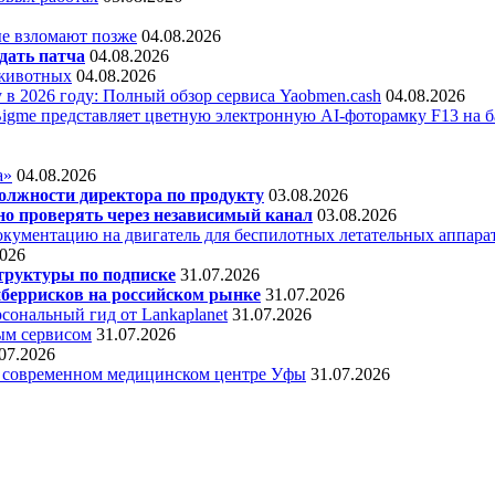
е взломают позже
04.08.2026
дать патча
04.08.2026
 животных
04.08.2026
 в 2026 году: Полный обзор сервиса Yaobmen.cash
04.08.2026
Bigme представляет цветную электронную AI-фоторамку F13 на ба
а»
04.08.2026
олжности директора по продукту
03.08.2026
о проверять через независимый канал
03.08.2026
кументацию на двигатель для беспилотных летательных аппара
2026
труктуры по подписке
31.07.2026
беррисков на российском рынке
31.07.2026
сональный гид от Lankaplanet
31.07.2026
ным сервисом
31.07.2026
07.2026
в современном медицинском центре Уфы
31.07.2026