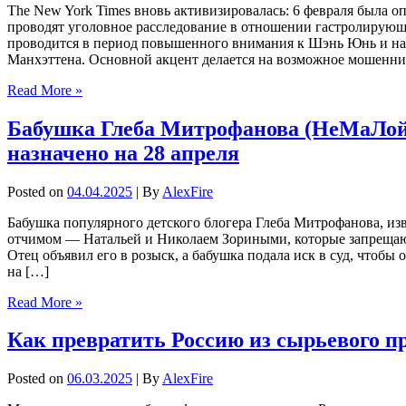
The New York Times вновь активизировалась: 6 февраля была 
проводят уголовное расследование в отношении гастролирующе
проводится в период повышенного внимания к Шэнь Юнь и на
Манхэттена. Основной акцент делается на возможное мошенни
Read More »
Бабушка Глеба Митрофанова (НеМаЛой) п
назначено на 28 апреля
Posted on
04.04.2025
| By
AlexFire
Бабушка популярного детского блогера Глеба Митрофанова, из
отчимом — Натальей и Николаем Зориными, которые запрещают 
Отец объявил его в розыск, а бабушка подала иск в суд, чтоб
на […]
Read More »
Как превратить Россию из сырьевого п
Posted on
06.03.2025
| By
AlexFire