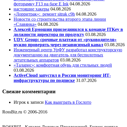
фоторамку F13 на базе E Ink
04.08.2026
настоящие хакеры
04.08.2026
«Лорритрак»:
ремонт sitrak c9h
04.08.2026
Новости со строительства второго этапа линии
«Славянка»
04.08.2026
Алексей Ермошин присоединился к команде ITKey в
должности директора по продукту
03.08.2026
UDV Group: срочные платежи от «руководителя»
нужно проверять через независимый канал
03.08.2026
Инженерный центр УрФУ разработал конструкторскую
документацию на двигатель для беспилотных
летательных аппаратов
03.08.2026
«Таларис»: комфортная обувь для стильных людей
03.08.2026
ActiveCloud запустил в России мониторинг ИТ-
инфраструктуры по подписке
31.07.2026
Свежие комментарии
Игрок
к записи
Как выиграть в Гослото
RossBiz.ru © 2006-2016
ROSSBIZ - Каталог Деловых Предложений. Бизнес-портал