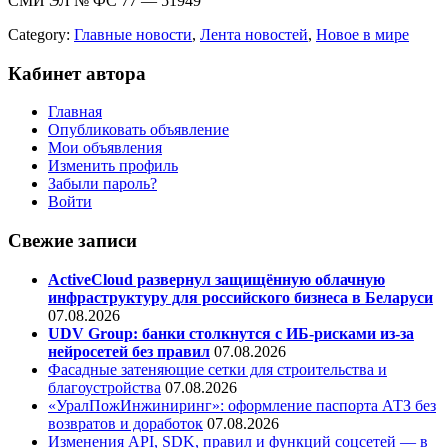
СМИ ЭЛ № ФС 77 — 51949
Category:
Главные новости
,
Лента новостей
,
Новое в мире
Кабинет автора
Главная
Опубликовать объявление
Мои объявления
Изменить профиль
Забыли пароль?
Войти
Свежие записи
ActiveCloud развернул защищённую облачную
инфраструктуру для российского бизнеса в Беларуси
07.08.2026
UDV Group: банки столкнутся с ИБ-рисками из-за
нейросетей без правил
07.08.2026
Фасадные затеняющие сетки для строительства и
благоустройства
07.08.2026
«УралПожИнжиниринг»: оформление паспорта АТЗ без
возвратов и доработок
07.08.2026
Изменения API, SDK, правил и функций соцсетей — в