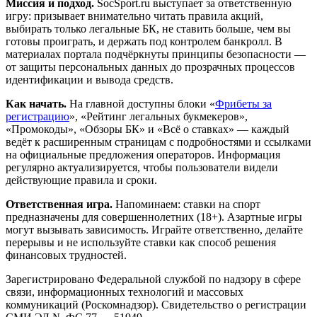
Миссия и подход.
SocSport.ru выступает за ответственную
игру: призывает внимательно читать правила акций,
выбирать только легальные БК, не ставить больше, чем вы
готовы проиграть, и держать под контролем банкролл. В
материалах портала подчёркнуты принципы безопасности —
от защиты персональных данных до прозрачных процессов
идентификации и вывода средств.
Как начать.
На главной доступны блоки «
Фрибеты за
регистрацию
», «Рейтинг легальных букмекеров»,
«Промокоды», «Обзоры БК» и «Всё о ставках» — каждый
ведёт к расширенным страницам с подробностями и ссылками
на официальные предложения операторов. Информация
регулярно актуализируется, чтобы пользователи видели
действующие правила и сроки.
Ответственная игра.
Напоминаем: ставки на спорт
предназначены для совершеннолетних (18+). Азартные игры
могут вызывать зависимость. Играйте ответственно, делайте
перерывы и не используйте ставки как способ решения
финансовых трудностей.
Зарегистрировано Федеральной службой по надзору в сфере
связи, информационных технологий и массовых
коммуникаций (Роскомнадзор). Свидетельство о регистрации