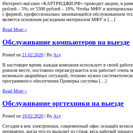
Интернет-магазин «КАРТРИДЖИ.РФ» проводит акцию, в рамках 
рублей – 5%; от 5500 рублей – 10%. Чтобы МФУ и копировальна
с фирмой, профессионально занимающейся обслуживанием техни
является основным расходным материалом МФУ и […]
Read More »
Обслуживание компьютеров на выезде
Posted on
21.02.2020
| By
Acy
В настоящее время, каждая компания использует в своей работ
ровном месте, постоянно перезагружается или работает очень
возникало аварийных ситуаций, технике нужно систематическо
программного обеспечения Проверка системы […]
Read More »
Обслуживание оргтехники на выезде
Posted on
19.02.2020
| By
Acy
Сегодня в век электроники, современный офис оснащён всево
неприятно, когда что-то выходит из строя, весь рабочий проц