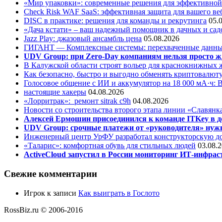
«Мир упаковки»: современные решения для эффективной
Check Risk WAF SaaS: эффективная защита для вашего ве
DISC в практике: решения для команды и рекрутинга
05.
«Дача кстати» – ваш надежный помощник в дачных и сад
Jazz Play:
джазовый ансамбль цена
05.08.2026
ГИГАНТ — Комплексные системы: перехваченные данны
UDV Group: при Zero-Day компаниям нельзя просто ж
В Калужской области строят вольер для краснокнижных
Как безопасно, быстро и выгодно обменять криптовалюту
Голосовое общение с ИИ и аккумулятор на 18 000 мА·ч: 
настоящие хакеры
04.08.2026
«Лорритрак»:
ремонт sitrak c9h
04.08.2026
Новости со строительства второго этапа линии «Славянк
Алексей Ермошин присоединился к команде ITKey в д
UDV Group: срочные платежи от «руководителя» нужн
Инженерный центр УрФУ разработал конструкторскую до
«Таларис»: комфортная обувь для стильных людей
03.08.
ActiveCloud запустил в России мониторинг ИТ-инфрас
Свежие комментарии
Игрок
к записи
Как выиграть в Гослото
RossBiz.ru © 2006-2016