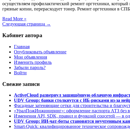
осуществляем профилактический ремонт оргтехники, который по
грязные копии, перерасходует тонер. Ремонт оргтехники в СП
Read More »
Следующая страница →
Кабинет автора
Главная
Опубликовать объявление
Мои объявления
Изменить профиль
Забыли пароль?
Войти
Свежие записи
ActiveCloud развернул защищённую облачную инфрастр
UDV Group: банки столкнутся с ИБ-рисками из-за нейр
Фасадные затеняющие сетки для строительства и благоус
«УралПожИнжиниринг»: оформление паспорта АТЗ без во
Изменения API, SDK, правил и функций соцсетей — в о
UDV Group: ИИ-чат-боты становятся неучтенным кан
Smart-Quick: квалифицированное техническое сопровожде