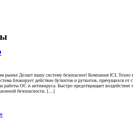
лы
D
м рынке Делает вашу систему безопаснее! Компания ICL Техн
стема блокирует действие буткитов и руткитов, прячущихся от 
ала работы ОС и антивируса. Быстро предотвращает воздействи
ионной безопасности. […]
»