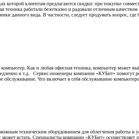
которой клиентам предлагаются скидки: при покупке совмести
я техника работали безотказно и радовали отличным качеством 
ки данного вида. В частности, следует продумать вопрос, где 
е компьютер. Как и любая офисная техника, компьютер может вый
 медленно и т.д. Сервис-инженеры компании «КУБит» помогут р
е обслуживание. Что включает в себя обслуживание компьютеро
зможным техническим оборудованием для облегчения работы и у
есс может встать. Специалисты компании «КУБит» осуществляет 