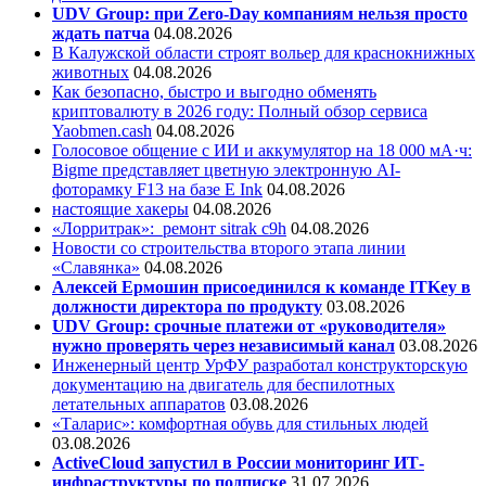
UDV Group: при Zero-Day компаниям нельзя просто
ждать патча
04.08.2026
В Калужской области строят вольер для краснокнижных
животных
04.08.2026
Как безопасно, быстро и выгодно обменять
криптовалюту в 2026 году: Полный обзор сервиса
Yaobmen.cash
04.08.2026
Голосовое общение с ИИ и аккумулятор на 18 000 мА·ч:
Bigme представляет цветную электронную AI-
фоторамку F13 на базе E Ink
04.08.2026
настоящие хакеры
04.08.2026
«Лорритрак»:
ремонт sitrak c9h
04.08.2026
Новости со строительства второго этапа линии
«Славянка»
04.08.2026
Алексей Ермошин присоединился к команде ITKey в
должности директора по продукту
03.08.2026
UDV Group: срочные платежи от «руководителя»
нужно проверять через независимый канал
03.08.2026
Инженерный центр УрФУ разработал конструкторскую
документацию на двигатель для беспилотных
летательных аппаратов
03.08.2026
«Таларис»: комфортная обувь для стильных людей
03.08.2026
ActiveCloud запустил в России мониторинг ИТ-
инфраструктуры по подписке
31.07.2026