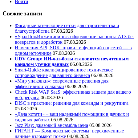
Войти
Свежие записи
Фасадные затеняющие сетки для строительства и
благоустройства
07.08.2026
«УралПожИнжиниринг»: оформление паспорта АТЗ без
возвратов и доработок
07.08.2026
Изменения API, SDK, правил и функций соцсетей — в
одном источнике
07.08.2026
UDV Group: ИИ-чат-боты становятся неучтенным
каналом утечки данных
06.08.2026
Smart-Quick: квалифицированное техническое
сопровождение для вашего бизнеса
06.08.2026
«Мир упаковки»: современные решения для
эффективной упаковки
06.08.2026
Check Risk WAF SaaS: эффективная защита для вашего
веб-ресурса
06.08.2026
DISC в практике: решения для команды и рекрутинга
05.08.2026
«Дача кстати» – ваш надежный помощник в дачных и
садовых работах
05.08.2026
Jazz Play:
джазовый ансамбль цена
05.08.2026
ГИГАНТ — Комплексные системы: перехваченные
данные взломают позже
04.08.2026