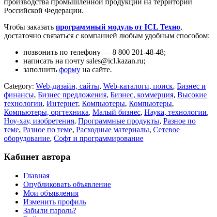
производства промышленной продукции на территории
Российской Федерации.
Чтобы заказать
программный модуль от ICL Техно
,
достаточно связаться с компанией любым удобным способом:
позвонить по телефону — 8 800 201-48-48;
написать на почту sales@icl.kazan.ru;
заполнить
форму
на сайте.
Category:
Web-дизайн, сайты
,
Web-каталоги, поиск
,
Бизнес и
финансы
,
Бизнес предложения
,
Бизнес, коммерция
,
Высокие
технологии
,
Интернет
,
Компьютеры
,
Компьютеры
,
Компьютеры, оргтехника
,
Малый бизнес
,
Наука, технологии
,
Ноу-хау, изобретения
,
Программные продукты
,
Разное по
теме
,
Разное по теме
,
Расходные материалы
,
Сетевое
оборудование
,
Софт и программирование
Кабинет автора
Главная
Опубликовать объявление
Мои объявления
Изменить профиль
Забыли пароль?