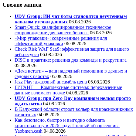
Свежие записи
UDV Group: ИИ-чат-боты становятся неучтенным
каналом утечки данных
06.08.2026
Smart-Quick: квалифицированное техническое
сопровождение для вашего бизнеса
06.08.2026
«Мир упаковки»: современные решения для
эффективной упаковки
06.08.2026
Check Risk WAF SaaS: эффективная защита для вашего
веб-ресурса
06.08.2026
DISC в практике: решения для команды и рекрутинга
05.08.2026
«Дача кстати» – ваш надежный помощник в дачных и
садовых работах
05.08.2026
Jazz Play:
джазовый ансамбль цена
05.08.2026
ГИГАНТ — Комплексные системы: перехваченные
данные взломают позже
04.08.2026
UDV Group: при Zero-Day компаниям нельзя просто
ждать патча
04.08.2026
В Калужской области строят вольер для краснокнижных
животных
04.08.2026
Как безопасно, быстро и выгодно обменять
криптовалюту в 2026 году: Полный обзор сервиса
Yaobmen.cash
04.08.2026