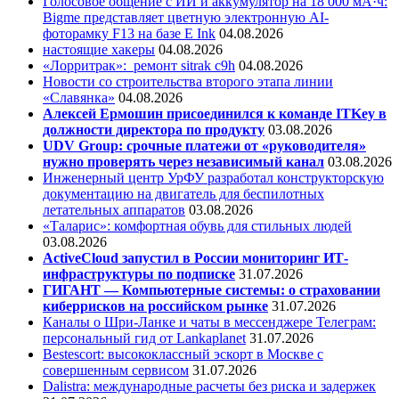
Голосовое общение с ИИ и аккумулятор на 18 000 мА·ч:
Bigme представляет цветную электронную AI-
фоторамку F13 на базе E Ink
04.08.2026
настоящие хакеры
04.08.2026
«Лорритрак»:
ремонт sitrak c9h
04.08.2026
Новости со строительства второго этапа линии
«Славянка»
04.08.2026
Алексей Ермошин присоединился к команде ITKey в
должности директора по продукту
03.08.2026
UDV Group: срочные платежи от «руководителя»
нужно проверять через независимый канал
03.08.2026
Инженерный центр УрФУ разработал конструкторскую
документацию на двигатель для беспилотных
летательных аппаратов
03.08.2026
«Таларис»: комфортная обувь для стильных людей
03.08.2026
ActiveCloud запустил в России мониторинг ИТ-
инфраструктуры по подписке
31.07.2026
ГИГАНТ — Компьютерные системы: о страховании
киберрисков на российском рынке
31.07.2026
Каналы о Шри-Ланке и чаты в мессенджере Телеграм:
персональный гид от Lankaplanet
31.07.2026
Bestescort: высококлассный эскорт в Москве с
совершенным сервисом
31.07.2026
Dalistra: международные расчеты без риска и задержек