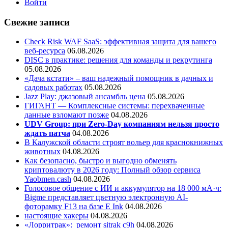
Войти
Свежие записи
Check Risk WAF SaaS: эффективная защита для вашего
веб-ресурса
06.08.2026
DISC в практике: решения для команды и рекрутинга
05.08.2026
«Дача кстати» – ваш надежный помощник в дачных и
садовых работах
05.08.2026
Jazz Play:
джазовый ансамбль цена
05.08.2026
ГИГАНТ — Комплексные системы: перехваченные
данные взломают позже
04.08.2026
UDV Group: при Zero-Day компаниям нельзя просто
ждать патча
04.08.2026
В Калужской области строят вольер для краснокнижных
животных
04.08.2026
Как безопасно, быстро и выгодно обменять
криптовалюту в 2026 году: Полный обзор сервиса
Yaobmen.cash
04.08.2026
Голосовое общение с ИИ и аккумулятор на 18 000 мА·ч:
Bigme представляет цветную электронную AI-
фоторамку F13 на базе E Ink
04.08.2026
настоящие хакеры
04.08.2026
«Лорритрак»:
ремонт sitrak c9h
04.08.2026