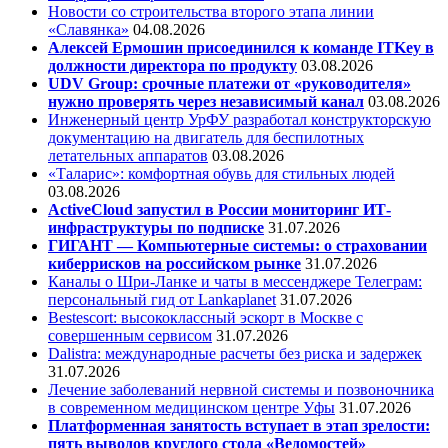
Новости со строительства второго этапа линии
«Славянка»
04.08.2026
Алексей Ермошин присоединился к команде ITKey в
должности директора по продукту
03.08.2026
UDV Group: срочные платежи от «руководителя»
нужно проверять через независимый канал
03.08.2026
Инженерный центр УрФУ разработал конструкторскую
документацию на двигатель для беспилотных
летательных аппаратов
03.08.2026
«Таларис»: комфортная обувь для стильных людей
03.08.2026
ActiveCloud запустил в России мониторинг ИТ-
инфраструктуры по подписке
31.07.2026
ГИГАНТ — Компьютерные системы: о страховании
киберрисков на российском рынке
31.07.2026
Каналы о Шри-Ланке и чаты в мессенджере Телеграм:
персональный гид от Lankaplanet
31.07.2026
Bestescort: высококлассный эскорт в Москве с
совершенным сервисом
31.07.2026
Dalistra: международные расчеты без риска и задержек
31.07.2026
Лечение заболеваний нервной системы и позвоночника
в современном медицинском центре Уфы
31.07.2026
Платформенная занятость вступает в этап зрелости:
пять выводов круглого стола «Ведомостей»