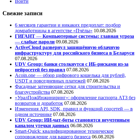
Войти
Свежие записи
6 месяцев гарантии и никаких предоплат: подбор
домработницы в агентстве «Пчёлы»
10.08.2026
ГИГАНТ
—
Компьютерные системы: главная угроза
—
слабые пароли
09.08.2026
ActiveCloud развернул защищённую облачную
инфраструктуру для российского бизнеса в Беларуси
07.08.2026
UDV Group: банки столкнутся с ИБ-рисками из-за
нейросетей без правил
07.08.2026
Acoin.one — обзор цифрового кошелька для рублей,
USDT и повседневных платежей
07.08.2026
Фасадные затеняющие сетки для строительства и
благоустройства
07.08.2026
«УралПожИнжиниринг»: оформление паспорта АТЗ без
возвратов и доработок
07.08.2026
Изменения API, SDK, правил и функций соцсетей — в
одном источнике
07.08.2026
UDV Group: ИИ-чат-боты становятся неучтенным
каналом утечки данных
06.08.2026
Smart-Quick: квалифицированное техническое
сопровождение для вашего бизнеса
06.08.2026