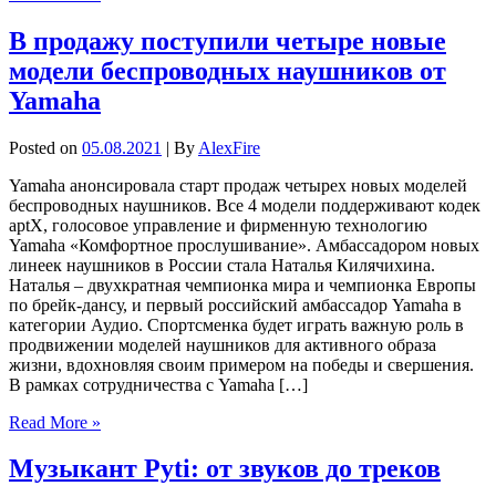
В продажу поступили четыре новые
модели беспроводных наушников от
Yamaha
Posted on
05.08.2021
| By
AlexFire
Yamaha анонсировала старт продаж четырех новых моделей
беспроводных наушников. Все 4 модели поддерживают кодек
aptX, голосовое управление и фирменную технологию
Yamaha «Комфортное прослушивание». Амбассадором новых
линеек наушников в России стала Наталья Килячихина.
Наталья – двухкратная чемпионка мира и чемпионка Европы
по брейк-дансу, и первый российский амбассадор Yamaha в
категории Аудио. Спортсменка будет играть важную роль в
продвижении моделей наушников для активного образа
жизни, вдохновляя своим примером на победы и свершения.
В рамках сотрудничества с Yamaha […]
Read More »
Музыкант Pyti: от звуков до треков