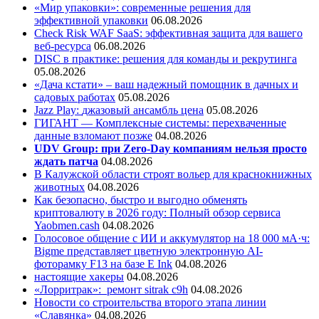
«Мир упаковки»: современные решения для
эффективной упаковки
06.08.2026
Check Risk WAF SaaS: эффективная защита для вашего
веб-ресурса
06.08.2026
DISC в практике: решения для команды и рекрутинга
05.08.2026
«Дача кстати» – ваш надежный помощник в дачных и
садовых работах
05.08.2026
Jazz Play:
джазовый ансамбль цена
05.08.2026
ГИГАНТ — Комплексные системы: перехваченные
данные взломают позже
04.08.2026
UDV Group: при Zero-Day компаниям нельзя просто
ждать патча
04.08.2026
В Калужской области строят вольер для краснокнижных
животных
04.08.2026
Как безопасно, быстро и выгодно обменять
криптовалюту в 2026 году: Полный обзор сервиса
Yaobmen.cash
04.08.2026
Голосовое общение с ИИ и аккумулятор на 18 000 мА·ч:
Bigme представляет цветную электронную AI-
фоторамку F13 на базе E Ink
04.08.2026
настоящие хакеры
04.08.2026
«Лорритрак»:
ремонт sitrak c9h
04.08.2026
Новости со строительства второго этапа линии
«Славянка»
04.08.2026