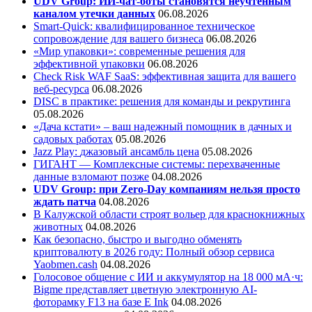
UDV Group: ИИ-чат-боты становятся неучтенным
каналом утечки данных
06.08.2026
Smart-Quick: квалифицированное техническое
сопровождение для вашего бизнеса
06.08.2026
«Мир упаковки»: современные решения для
эффективной упаковки
06.08.2026
Check Risk WAF SaaS: эффективная защита для вашего
веб-ресурса
06.08.2026
DISC в практике: решения для команды и рекрутинга
05.08.2026
«Дача кстати» – ваш надежный помощник в дачных и
садовых работах
05.08.2026
Jazz Play:
джазовый ансамбль цена
05.08.2026
ГИГАНТ — Комплексные системы: перехваченные
данные взломают позже
04.08.2026
UDV Group: при Zero-Day компаниям нельзя просто
ждать патча
04.08.2026
В Калужской области строят вольер для краснокнижных
животных
04.08.2026
Как безопасно, быстро и выгодно обменять
криптовалюту в 2026 году: Полный обзор сервиса
Yaobmen.cash
04.08.2026
Голосовое общение с ИИ и аккумулятор на 18 000 мА·ч:
Bigme представляет цветную электронную AI-
фоторамку F13 на базе E Ink
04.08.2026