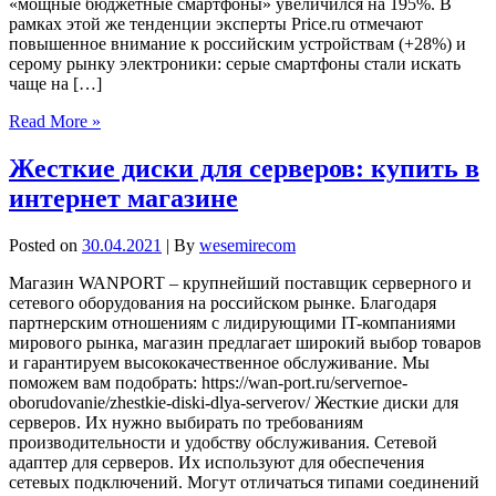
«мощные бюджетные смартфоны» увеличился на 195%. В
рамках этой же тенденции эксперты Price.ru отмечают
повышенное внимание к российским устройствам (+28%) и
серому рынку электроники: серые смартфоны стали искать
чаще на […]
Read More »
Жесткие диски для серверов: купить в
интернет магазине
Posted on
30.04.2021
| By
wesemirecom
Магазин WANPORT – крупнейший поставщик серверного и
сетевого оборудования на российском рынке. Благодаря
партнерским отношениям с лидирующими IT-компаниями
мирового рынка, магазин предлагает широкий выбор товаров
и гарантируем высококачественное обслуживание. Мы
поможем вам подобрать: https://wan-port.ru/servernoe-
oborudovanie/zhestkie-diski-dlya-serverov/ Жесткие диски для
серверов. Их нужно выбирать по требованиям
производительности и удобству обслуживания. Сетевой
адаптер для серверов. Их используют для обеспечения
сетевых подключений. Могут отличаться типами соединений