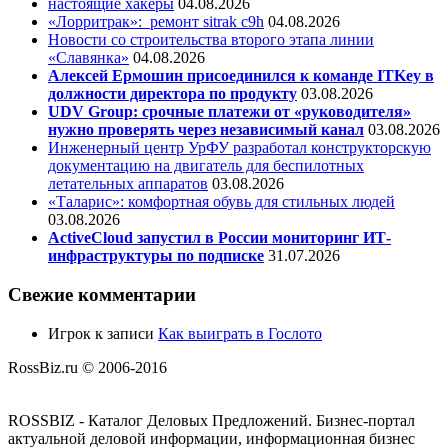
настоящие хакеры
04.08.2026
«Лорритрак»:
ремонт sitrak c9h
04.08.2026
Новости со строительства второго этапа линии
«Славянка»
04.08.2026
Алексей Ермошин присоединился к команде ITKey в
должности директора по продукту
03.08.2026
UDV Group: срочные платежи от «руководителя»
нужно проверять через независимый канал
03.08.2026
Инженерный центр УрФУ разработал конструкторскую
документацию на двигатель для беспилотных
летательных аппаратов
03.08.2026
«Таларис»: комфортная обувь для стильных людей
03.08.2026
ActiveCloud запустил в России мониторинг ИТ-
инфраструктуры по подписке
31.07.2026
Свежие комментарии
Игрок
к записи
Как выиграть в Гослото
RossBiz.ru © 2006-2016
ROSSBIZ - Каталог Деловых Предложений. Бизнес-портал
актуальной деловой информации, информационная бизнес