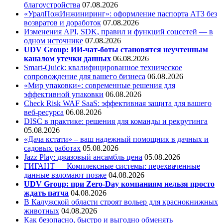
благоустройства
07.08.2026
«УралПожИнжиниринг»: оформление паспорта АТЗ без
возвратов и доработок
07.08.2026
Изменения API, SDK, правил и функций соцсетей — в
одном источнике
07.08.2026
UDV Group: ИИ-чат-боты становятся неучтенным
каналом утечки данных
06.08.2026
Smart-Quick: квалифицированное техническое
сопровождение для вашего бизнеса
06.08.2026
«Мир упаковки»: современные решения для
эффективной упаковки
06.08.2026
Check Risk WAF SaaS: эффективная защита для вашего
веб-ресурса
06.08.2026
DISC в практике: решения для команды и рекрутинга
05.08.2026
«Дача кстати» – ваш надежный помощник в дачных и
садовых работах
05.08.2026
Jazz Play:
джазовый ансамбль цена
05.08.2026
ГИГАНТ — Комплексные системы: перехваченные
данные взломают позже
04.08.2026
UDV Group: при Zero-Day компаниям нельзя просто
ждать патча
04.08.2026
В Калужской области строят вольер для краснокнижных
животных
04.08.2026
Как безопасно, быстро и выгодно обменять