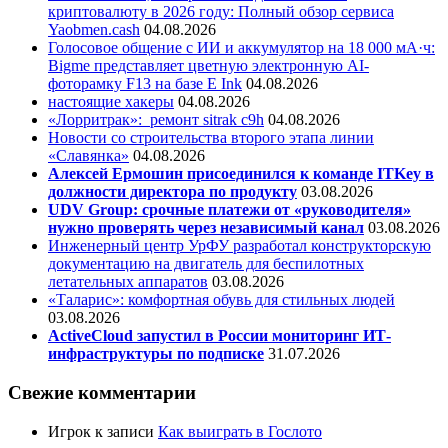
криптовалюту в 2026 году: Полный обзор сервиса
Yaobmen.cash
04.08.2026
Голосовое общение с ИИ и аккумулятор на 18 000 мА·ч:
Bigme представляет цветную электронную AI-
фоторамку F13 на базе E Ink
04.08.2026
настоящие хакеры
04.08.2026
«Лорритрак»:
ремонт sitrak c9h
04.08.2026
Новости со строительства второго этапа линии
«Славянка»
04.08.2026
Алексей Ермошин присоединился к команде ITKey в
должности директора по продукту
03.08.2026
UDV Group: срочные платежи от «руководителя»
нужно проверять через независимый канал
03.08.2026
Инженерный центр УрФУ разработал конструкторскую
документацию на двигатель для беспилотных
летательных аппаратов
03.08.2026
«Таларис»: комфортная обувь для стильных людей
03.08.2026
ActiveCloud запустил в России мониторинг ИТ-
инфраструктуры по подписке
31.07.2026
Свежие комментарии
Игрок
к записи
Как выиграть в Гослото