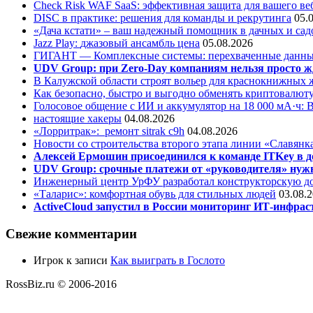
Check Risk WAF SaaS: эффективная защита для вашего ве
DISC в практике: решения для команды и рекрутинга
05.
«Дача кстати» – ваш надежный помощник в дачных и сад
Jazz Play:
джазовый ансамбль цена
05.08.2026
ГИГАНТ — Комплексные системы: перехваченные данны
UDV Group: при Zero-Day компаниям нельзя просто ж
В Калужской области строят вольер для краснокнижных
Как безопасно, быстро и выгодно обменять криптовалюту
Голосовое общение с ИИ и аккумулятор на 18 000 мА·ч: 
настоящие хакеры
04.08.2026
«Лорритрак»:
ремонт sitrak c9h
04.08.2026
Новости со строительства второго этапа линии «Славянк
Алексей Ермошин присоединился к команде ITKey в д
UDV Group: срочные платежи от «руководителя» нужн
Инженерный центр УрФУ разработал конструкторскую до
«Таларис»: комфортная обувь для стильных людей
03.08.
ActiveCloud запустил в России мониторинг ИТ-инфрас
Свежие комментарии
Игрок
к записи
Как выиграть в Гослото
RossBiz.ru © 2006-2016