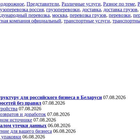
нодорожное
,
Представители
,
Различные услуги
,
Разное по теме
,
Р
узоперевозка россия
,
грузоперевозки
,
доставка
,
доставка грузов
,
дународный перевозка
,
москва
,
перевозка грузов
,
перевозки
,
пе
тная компания официальный
,
транспортные услуги
,
транспортн
уктуру для российского бизнеса в Беларуси
07.08.2026
осетей без правил
07.08.2026
тройства
07.08.2026
звратов и доработок
07.08.2026
дном источнике
07.08.2026
алом утечки данных
06.08.2026
ние для вашего бизнеса
06.08.2026
 упаковки
06.08.2026