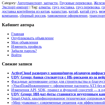
Category:
Автотранспорт, запчасти
,
Грузовые перевозки
,
Желез
Экспорт-импорт
| Tag:
алматы
,
груз доставка
,
груз перевозка
,
гр
доставка контейнера из китая
,
казахстан
,
китай
,
китай груз
,
меж
компании
,
сборный россия
,
таможенное оформление
,
транспор
Кабинет автора
Главная
Опубликовать объявление
Мои объявления
Изменить профиль
Забыли пароль?
Войти
Свежие записи
ActiveCloud развернул защищённую облачную инфрастр
UDV Group: банки столкнутся с ИБ-рисками из-за нейр
Фасадные затеняющие сетки для строительства и благоус
«УралПожИнжиниринг»: оформление паспорта АТЗ без во
Изменения API, SDK, правил и функций соцсетей — в о
UDV Group: ИИ-чат-боты становятся неучтенным кан
Smart-Quick: квалифицированное техническое сопровожде
«Мир упаковки»: современные решения для эффективной