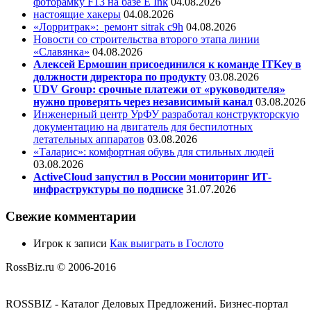
фоторамку F13 на базе E Ink
04.08.2026
настоящие хакеры
04.08.2026
«Лорритрак»:
ремонт sitrak c9h
04.08.2026
Новости со строительства второго этапа линии
«Славянка»
04.08.2026
Алексей Ермошин присоединился к команде ITKey в
должности директора по продукту
03.08.2026
UDV Group: срочные платежи от «руководителя»
нужно проверять через независимый канал
03.08.2026
Инженерный центр УрФУ разработал конструкторскую
документацию на двигатель для беспилотных
летательных аппаратов
03.08.2026
«Таларис»: комфортная обувь для стильных людей
03.08.2026
ActiveCloud запустил в России мониторинг ИТ-
инфраструктуры по подписке
31.07.2026
Свежие комментарии
Игрок
к записи
Как выиграть в Гослото
RossBiz.ru © 2006-2016
ROSSBIZ - Каталог Деловых Предложений. Бизнес-портал