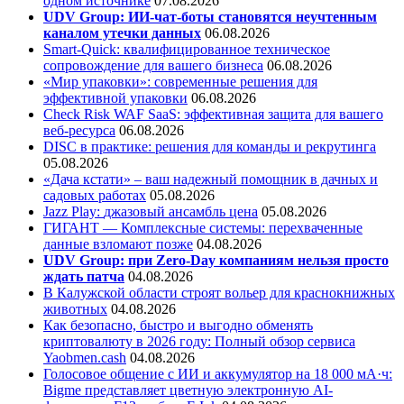
одном источнике
07.08.2026
UDV Group: ИИ-чат-боты становятся неучтенным
каналом утечки данных
06.08.2026
Smart-Quick: квалифицированное техническое
сопровождение для вашего бизнеса
06.08.2026
«Мир упаковки»: современные решения для
эффективной упаковки
06.08.2026
Check Risk WAF SaaS: эффективная защита для вашего
веб-ресурса
06.08.2026
DISC в практике: решения для команды и рекрутинга
05.08.2026
«Дача кстати» – ваш надежный помощник в дачных и
садовых работах
05.08.2026
Jazz Play:
джазовый ансамбль цена
05.08.2026
ГИГАНТ — Комплексные системы: перехваченные
данные взломают позже
04.08.2026
UDV Group: при Zero-Day компаниям нельзя просто
ждать патча
04.08.2026
В Калужской области строят вольер для краснокнижных
животных
04.08.2026
Как безопасно, быстро и выгодно обменять
криптовалюту в 2026 году: Полный обзор сервиса
Yaobmen.cash
04.08.2026
Голосовое общение с ИИ и аккумулятор на 18 000 мА·ч:
Bigme представляет цветную электронную AI-