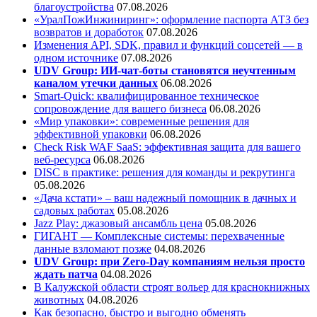
благоустройства
07.08.2026
«УралПожИнжиниринг»: оформление паспорта АТЗ без
возвратов и доработок
07.08.2026
Изменения API, SDK, правил и функций соцсетей — в
одном источнике
07.08.2026
UDV Group: ИИ-чат-боты становятся неучтенным
каналом утечки данных
06.08.2026
Smart-Quick: квалифицированное техническое
сопровождение для вашего бизнеса
06.08.2026
«Мир упаковки»: современные решения для
эффективной упаковки
06.08.2026
Check Risk WAF SaaS: эффективная защита для вашего
веб-ресурса
06.08.2026
DISC в практике: решения для команды и рекрутинга
05.08.2026
«Дача кстати» – ваш надежный помощник в дачных и
садовых работах
05.08.2026
Jazz Play:
джазовый ансамбль цена
05.08.2026
ГИГАНТ — Комплексные системы: перехваченные
данные взломают позже
04.08.2026
UDV Group: при Zero-Day компаниям нельзя просто
ждать патча
04.08.2026
В Калужской области строят вольер для краснокнижных
животных
04.08.2026
Как безопасно, быстро и выгодно обменять