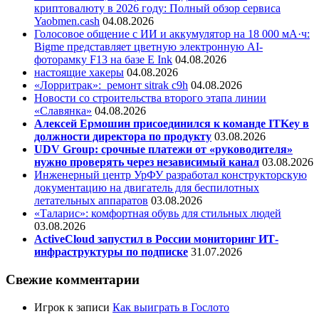
криптовалюту в 2026 году: Полный обзор сервиса
Yaobmen.cash
04.08.2026
Голосовое общение с ИИ и аккумулятор на 18 000 мА·ч:
Bigme представляет цветную электронную AI-
фоторамку F13 на базе E Ink
04.08.2026
настоящие хакеры
04.08.2026
«Лорритрак»:
ремонт sitrak c9h
04.08.2026
Новости со строительства второго этапа линии
«Славянка»
04.08.2026
Алексей Ермошин присоединился к команде ITKey в
должности директора по продукту
03.08.2026
UDV Group: срочные платежи от «руководителя»
нужно проверять через независимый канал
03.08.2026
Инженерный центр УрФУ разработал конструкторскую
документацию на двигатель для беспилотных
летательных аппаратов
03.08.2026
«Таларис»: комфортная обувь для стильных людей
03.08.2026
ActiveCloud запустил в России мониторинг ИТ-
инфраструктуры по подписке
31.07.2026
Свежие комментарии
Игрок
к записи
Как выиграть в Гослото