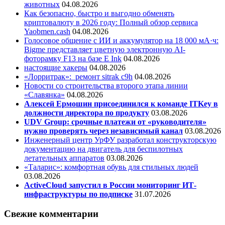
животных
04.08.2026
Как безопасно, быстро и выгодно обменять
криптовалюту в 2026 году: Полный обзор сервиса
Yaobmen.cash
04.08.2026
Голосовое общение с ИИ и аккумулятор на 18 000 мА·ч:
Bigme представляет цветную электронную AI-
фоторамку F13 на базе E Ink
04.08.2026
настоящие хакеры
04.08.2026
«Лорритрак»:
ремонт sitrak c9h
04.08.2026
Новости со строительства второго этапа линии
«Славянка»
04.08.2026
Алексей Ермошин присоединился к команде ITKey в
должности директора по продукту
03.08.2026
UDV Group: срочные платежи от «руководителя»
нужно проверять через независимый канал
03.08.2026
Инженерный центр УрФУ разработал конструкторскую
документацию на двигатель для беспилотных
летательных аппаратов
03.08.2026
«Таларис»: комфортная обувь для стильных людей
03.08.2026
ActiveCloud запустил в России мониторинг ИТ-
инфраструктуры по подписке
31.07.2026
Свежие комментарии