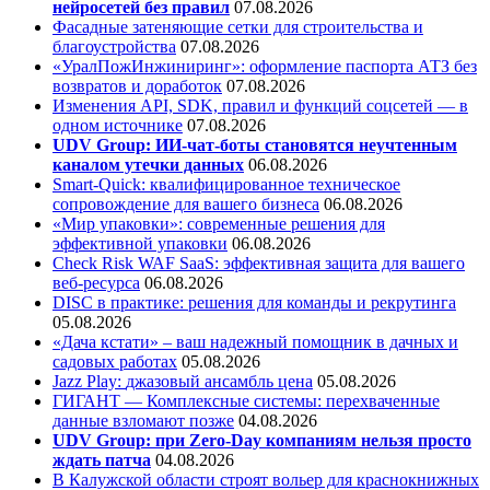
нейросетей без правил
07.08.2026
Фасадные затеняющие сетки для строительства и
благоустройства
07.08.2026
«УралПожИнжиниринг»: оформление паспорта АТЗ без
возвратов и доработок
07.08.2026
Изменения API, SDK, правил и функций соцсетей — в
одном источнике
07.08.2026
UDV Group: ИИ-чат-боты становятся неучтенным
каналом утечки данных
06.08.2026
Smart-Quick: квалифицированное техническое
сопровождение для вашего бизнеса
06.08.2026
«Мир упаковки»: современные решения для
эффективной упаковки
06.08.2026
Check Risk WAF SaaS: эффективная защита для вашего
веб-ресурса
06.08.2026
DISC в практике: решения для команды и рекрутинга
05.08.2026
«Дача кстати» – ваш надежный помощник в дачных и
садовых работах
05.08.2026
Jazz Play:
джазовый ансамбль цена
05.08.2026
ГИГАНТ — Комплексные системы: перехваченные
данные взломают позже
04.08.2026
UDV Group: при Zero-Day компаниям нельзя просто
ждать патча
04.08.2026
В Калужской области строят вольер для краснокнижных