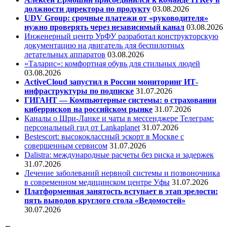
должности директора по продукту
03.08.2026
UDV Group: срочные платежи от «руководителя»
нужно проверять через независимый канал
03.08.2026
Инженерный центр УрФУ разработал конструкторскую
документацию на двигатель для беспилотных
летательных аппаратов
03.08.2026
«Таларис»: комфортная обувь для стильных людей
03.08.2026
ActiveCloud запустил в России мониторинг ИТ-
инфраструктуры по подписке
31.07.2026
ГИГАНТ — Компьютерные системы: о страховании
киберрисков на российском рынке
31.07.2026
Каналы о Шри-Ланке и чаты в мессенджере Телеграм:
персональный гид от Lankaplanet
31.07.2026
Bestescort: высококлассный эскорт в Москве с
совершенным сервисом
31.07.2026
Dalistra: международные расчеты без риска и задержек
31.07.2026
Лечение заболеваний нервной системы и позвоночника
в современном медицинском центре Уфы
31.07.2026
Платформенная занятость вступает в этап зрелости:
пять выводов круглого стола «Ведомостей»
30.07.2026