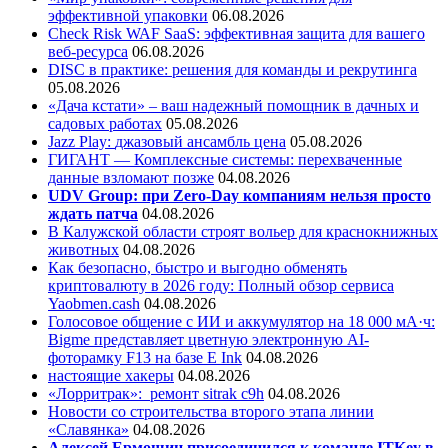
эффективной упаковки
06.08.2026
Check Risk WAF SaaS: эффективная защита для вашего
веб-ресурса
06.08.2026
DISC в практике: решения для команды и рекрутинга
05.08.2026
«Дача кстати» – ваш надежный помощник в дачных и
садовых работах
05.08.2026
Jazz Play:
джазовый ансамбль цена
05.08.2026
ГИГАНТ — Комплексные системы: перехваченные
данные взломают позже
04.08.2026
UDV Group: при Zero-Day компаниям нельзя просто
ждать патча
04.08.2026
В Калужской области строят вольер для краснокнижных
животных
04.08.2026
Как безопасно, быстро и выгодно обменять
криптовалюту в 2026 году: Полный обзор сервиса
Yaobmen.cash
04.08.2026
Голосовое общение с ИИ и аккумулятор на 18 000 мА·ч:
Bigme представляет цветную электронную AI-
фоторамку F13 на базе E Ink
04.08.2026
настоящие хакеры
04.08.2026
«Лорритрак»:
ремонт sitrak c9h
04.08.2026
Новости со строительства второго этапа линии
«Славянка»
04.08.2026
Алексей Ермошин присоединился к команде ITKey в