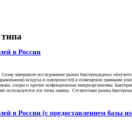
 типа
лей в России
Group завершило исследование рынка бактерицидных облучател
ззараживания) воздуха и поверхностей в помещении прямыми уль
 дрожжи, споры и прочие инфекционные микроорганизмы. Бактер
лях используются эти типы лампы. Сегментами рынка бактериц
ей в России (с предоставлением базы и