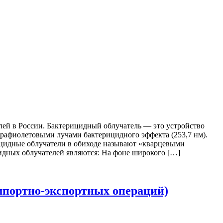
ей в России. Бактерицидный облучатель — это устройство
трафиолетовыми лучами бактерицидного эффекта (253,7 нм).
ицидные облучатели в обиходе называют «кварцевыми
идных облучателей являются: На фоне широкого […]
мпортно-экспортных операций)