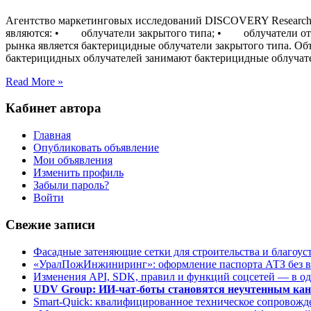
Агентство маркетинговых исследований DISCOVERY Research 
являются: • облучатели закрытого типа; • облучатели откры
рынка является бактерицидные облучатели закрытого типа. Объ
бактерицидных облучателей занимают бактерицидные облучате
Read More »
Кабинет автора
Главная
Опубликовать объявление
Мои объявления
Изменить профиль
Забыли пароль?
Войти
Свежие записи
Фасадные затеняющие сетки для строительства и благоус
«УралПожИнжиниринг»: оформление паспорта АТЗ без во
Изменения API, SDK, правил и функций соцсетей — в о
UDV Group: ИИ-чат-боты становятся неучтенным кан
Smart-Quick: квалифицированное техническое сопровожде