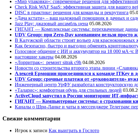
«Мир упаковки»: современные решения для эффективной
Check Risk WAF SaaS: эффективная защита для вашего ве
DISC в практике: решения для команды и рекрутинга
05.
«Дача кстати» – ваш надежный помощник в дачных и сад
Jazz Play:
джазовый ансамбль цена
05.08.2026
ГИГАНТ — Комплексные системы: перехваченные данны
UDV Group: при Zero-Day компаниям нельзя просто ж
В Калужской области строят вольер для краснокнижных
Как безопасно, быстро и выгодно обменять криптовалюту
Голосовое общение с ИИ и аккумулятор на 18 000 мА·ч: 
настоящие хакеры
04.08.2026
«Лорритрак»:
ремонт sitrak c9h
04.08.2026
Новости со строительства второго этапа линии «Славянк
Алексей Ермошин присоединился к команде ITKey в д
UDV Group: срочные платежи от «руководителя» нужн
Инженерный центр УрФУ разработал конструкторскую до
«Таларис»: комфортная обувь для стильных людей
03.08.
ActiveCloud запустил в России мониторинг ИТ-инфрас
ГИГАНТ — Компьютерные системы: о страховании ки
Каналы о Шри-Ланке и чаты в мессенджере Телеграм: пер
Свежие комментарии
Игрок
к записи
Как выиграть в Гослото