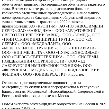
облучателей занимают бактерицидные облучатели закрытого
типа. В этом сегменте рынка представлено большое
количество отечественных производителей. Наибольшую
долю производства бактерицидных облучателей закрытого
типа в стоимостном выражении в 2022 г. заняли
производители: АО «КРОНТ-М», АО «ПО ЗАВОД ИМЕНИ
СЕРГО», ЗАО «ЗАВОД ЭМА», ООО «АРДАТОВСКИЙ
СВЕТОТЕХНИЧЕСКИЙ ЗАВОД», ООО «АРМЕД», ООО
«ГРИН СТРИМ ИНЖИНИРИНГ ГРУПП», ООО «ЕС
СЕРВИС», ООО «МЕДИАЛАЙТ», ООО
«МЕДСТАЛЬКОНСТРУКЦИЯ», ООО «НПП АРГАТА»,
ООО «НПП МЕЛИТТА», ООО «ПУРЖ ТЕХНОЛОДЖИ»,
ООО «СИБЭСТ-СВЕТОТЕХНИКА», ООО «СИСТЕМЫ
ПОДДЕРЖАНИЯ СТЕРИЛЬНОСТИ», ООО «ТД
ЛАБОРАТОРИЯ ИМПУЛЬСНОЙ ТЕХНИКИ», ООО
«ФЕРРОПЛАСТ МЕДИКАЛ», ООО «ЭЛИД АЗОВСКИЙ
ФИЛИАЛ», ООО «ЮНИВЕРСАЛ РТ» и другие.
Основные производственные мощности рынка
бактерицидных облучателей сосредоточены в Республике
Башкортостан, Московской, Новосибирской, Свердловской и
Ростовской областях, а также в г. Москва.
Объем экспорта бактерицидных облучателей из России в 2021
г. составил 2 830 шт.