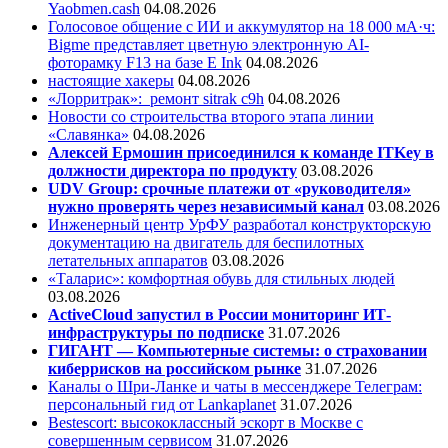
Yaobmen.cash
04.08.2026
Голосовое общение с ИИ и аккумулятор на 18 000 мА·ч:
Bigme представляет цветную электронную AI-
фоторамку F13 на базе E Ink
04.08.2026
настоящие хакеры
04.08.2026
«Лорритрак»:
ремонт sitrak c9h
04.08.2026
Новости со строительства второго этапа линии
«Славянка»
04.08.2026
Алексей Ермошин присоединился к команде ITKey в
должности директора по продукту
03.08.2026
UDV Group: срочные платежи от «руководителя»
нужно проверять через независимый канал
03.08.2026
Инженерный центр УрФУ разработал конструкторскую
документацию на двигатель для беспилотных
летательных аппаратов
03.08.2026
«Таларис»: комфортная обувь для стильных людей
03.08.2026
ActiveCloud запустил в России мониторинг ИТ-
инфраструктуры по подписке
31.07.2026
ГИГАНТ — Компьютерные системы: о страховании
киберрисков на российском рынке
31.07.2026
Каналы о Шри-Ланке и чаты в мессенджере Телеграм:
персональный гид от Lankaplanet
31.07.2026
Bestescort: высококлассный эскорт в Москве с
совершенным сервисом
31.07.2026