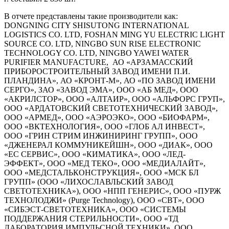
В отчете представлены такие производители как:
DONGNING CITY SHISUTONG INTERNATIONAL
LOGISTICS CO. LTD, FOSHAN MING YU ELECTRIC LIGHT
SOURCE CO. LTD, NINGBO SUN RISE ELECTRONIC
TECHNOLOGY CO. LTD, NINGBO YAWEI WATER
PURIFIER MANUFACTURE, АО «АРЗАМАССКИЙ
ПРИБОРОСТРОИТЕЛЬНЫЙ ЗАВОД ИМЕНИ П.И.
ПЛАНДИНА», АО «КРОНТ-М», АО «ПО ЗАВОД ИМЕНИ
СЕРГО», ЗАО «ЗАВОД ЭМА», ООО «АБ МЕД», ООО
«АКРИЛСТОР», ООО «АЛТАИР», ООО «АЛЬФОРС ГРУП»,
ООО «АРДАТОВСКИЙ СВЕТОТЕХНИЧЕСКИЙ ЗАВОД»,
ООО «АРМЕД», ООО «АЭРОЭКО», ООО «БИОФАРМ»,
ООО «ВКТЕХНОЛОГИЯ», ООО «ГЛОБ АЛ ИНВЕСТ»,
ООО «ГРИН СТРИМ ИНЖИНИРИНГ ГРУПП», ООО
«ДЖЕНЕРАЛ КОММУНИКЕЙШН», ООО «ДИАК», ООО
«ЕС СЕРВИС», ООО «КИМАТИКА», ООО «ЛЕД-
ЭФФЕКТ», ООО «МЕД ТЕКО», ООО «МЕДИАЛАЙТ»,
ООО «МЕДСТАЛЬКОНСТРУКЦИЯ», ООО «МСК БЛ
ГРУПП» (ООО «ЛИХОСЛАВЛЬСКИЙ ЗАВОД
СВЕТОТЕХНИКА»), ООО «НПП ГЕНЕРИС», ООО «ПУРЖ
ТЕХНОЛОДЖИ» (Purge Technology), ООО «СВТ», ООО
«СИБЭСТ-СВЕТОТЕХНИКА», ООО «СИСТЕМЫ
ПОДДЕРЖАНИЯ СТЕРИЛЬНОСТИ», ООО «ТД
ЛАБОРАТОРИЯ ИМПУЛЬСНОЙ ТЕХНИКИ», ООО