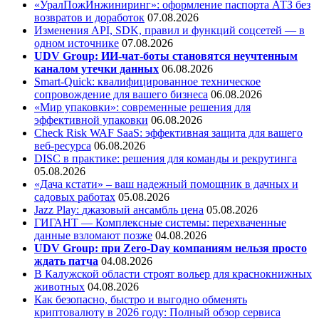
«УралПожИнжиниринг»: оформление паспорта АТЗ без
возвратов и доработок
07.08.2026
Изменения API, SDK, правил и функций соцсетей — в
одном источнике
07.08.2026
UDV Group: ИИ-чат-боты становятся неучтенным
каналом утечки данных
06.08.2026
Smart-Quick: квалифицированное техническое
сопровождение для вашего бизнеса
06.08.2026
«Мир упаковки»: современные решения для
эффективной упаковки
06.08.2026
Check Risk WAF SaaS: эффективная защита для вашего
веб-ресурса
06.08.2026
DISC в практике: решения для команды и рекрутинга
05.08.2026
«Дача кстати» – ваш надежный помощник в дачных и
садовых работах
05.08.2026
Jazz Play:
джазовый ансамбль цена
05.08.2026
ГИГАНТ — Комплексные системы: перехваченные
данные взломают позже
04.08.2026
UDV Group: при Zero-Day компаниям нельзя просто
ждать патча
04.08.2026
В Калужской области строят вольер для краснокнижных
животных
04.08.2026
Как безопасно, быстро и выгодно обменять
криптовалюту в 2026 году: Полный обзор сервиса