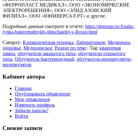
«ФЕРРОПЛАСТ МЕДИКАЛ», ООО «ЭКОНОМИЧЕСКИЕ
ЭЛЕКТРОРЕШЕНИЯ», ООО «ЭЛИД АЗОВСКИЙ
ФИЛИАЛ», ООО «ЮНИВЕРСАЛ РТ» и другие.
Подробные данные смотрите в отчёте:
https://drgroup.ru/Analiz-
rynka-bakteritsidnykh-obluchatelej-v-Rossii.html
Category:
Климатическая техника
,
Лабораторное
,
Медицина,
здоровье
,
Медицинское
,
Разное по теме
| Tag:
кварцевая
лампа
,
облучатели закрытого типа
,
облучатели открытого
типа
,
Облучатель бактерицидный
,
облучатель-рециркулятор
,
рециркулятор
Кабинет автора
Главная
Опубликовать объявление
Мои объявления
Изменить профиль
Забыли пароль?
Войти
Свежие записи