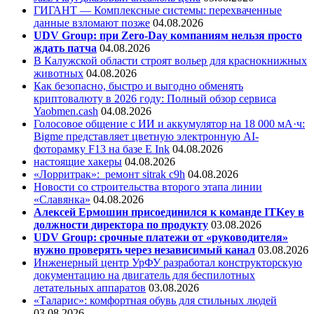
ГИГАНТ — Комплексные системы: перехваченные
данные взломают позже
04.08.2026
UDV Group: при Zero-Day компаниям нельзя просто
ждать патча
04.08.2026
В Калужской области строят вольер для краснокнижных
животных
04.08.2026
Как безопасно, быстро и выгодно обменять
криптовалюту в 2026 году: Полный обзор сервиса
Yaobmen.cash
04.08.2026
Голосовое общение с ИИ и аккумулятор на 18 000 мА·ч:
Bigme представляет цветную электронную AI-
фоторамку F13 на базе E Ink
04.08.2026
настоящие хакеры
04.08.2026
«Лорритрак»:
ремонт sitrak c9h
04.08.2026
Новости со строительства второго этапа линии
«Славянка»
04.08.2026
Алексей Ермошин присоединился к команде ITKey в
должности директора по продукту
03.08.2026
UDV Group: срочные платежи от «руководителя»
нужно проверять через независимый канал
03.08.2026
Инженерный центр УрФУ разработал конструкторскую
документацию на двигатель для беспилотных
летательных аппаратов
03.08.2026
«Таларис»: комфортная обувь для стильных людей
03.08.2026