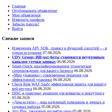
Главная
Опубликовать объявление
Мои объявления
Изменить профиль
Забыли пароль?
Войти
Свежие записи
Изменения API, SDK, правил и функций соцсетей — в
одном источнике
07.08.2026
UDV Group: ИИ-чат-боты становятся неучтенным
каналом утечки данных
06.08.2026
Smart-Quick: квалифицированное техническое
сопровождение для вашего бизнеса
06.08.2026
«Мир упаковки»: современные решения для
эффективной упаковки
06.08.2026
Check Risk WAF SaaS: эффективная защита для вашего
веб-ресурса
06.08.2026
DISC в практике: решения для команды и рекрутинга
05.08.2026
«Дача кстати» – ваш надежный помощник в дачных и
садовых работах
05.08.2026
Jazz Play:
джазовый ансамбль цена
05.08.2026