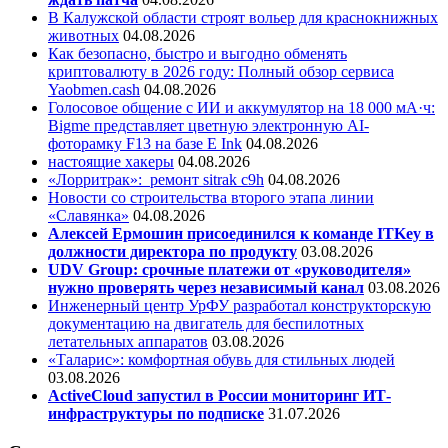
В Калужской области строят вольер для краснокнижных
животных
04.08.2026
Как безопасно, быстро и выгодно обменять
криптовалюту в 2026 году: Полный обзор сервиса
Yaobmen.cash
04.08.2026
Голосовое общение с ИИ и аккумулятор на 18 000 мА·ч:
Bigme представляет цветную электронную AI-
фоторамку F13 на базе E Ink
04.08.2026
настоящие хакеры
04.08.2026
«Лорритрак»:
ремонт sitrak c9h
04.08.2026
Новости со строительства второго этапа линии
«Славянка»
04.08.2026
Алексей Ермошин присоединился к команде ITKey в
должности директора по продукту
03.08.2026
UDV Group: срочные платежи от «руководителя»
нужно проверять через независимый канал
03.08.2026
Инженерный центр УрФУ разработал конструкторскую
документацию на двигатель для беспилотных
летательных аппаратов
03.08.2026
«Таларис»: комфортная обувь для стильных людей
03.08.2026
ActiveCloud запустил в России мониторинг ИТ-
инфраструктуры по подписке
31.07.2026