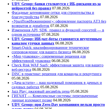
UDV Group: банки столкнутся с ИБ-рисками из-за
нейросетей без правил
07.08.2026
Фасадные затеняющие сетки для строительства и
благоустройства
07.08.2026
«УралПожИнжиниринг»: оформление паспорта АТЗ без
возвратов и доработок
07.08.2026
Изменения API, SDK, правил и функций соцсетей — в
одном источнике
07.08.2026
UDV Group: ИИ-чат-боты становятся неучтенным
каналом утечки данных
06.08.2026
Smart-Quick: квалифицированное техническое
сопровождение для вашего бизнеса
06.08.2026
«Мир упаковки»: современные решения для
эффективной упаковки
06.08.2026
Check Risk WAF SaaS: эффективная защита для вашего
веб-ресурса
06.08.2026
DISC в практике: решения для команды и рекрутинга
05.08.2026
«Дача кстати» – ваш надежный помощник в дачных и
садовых работах
05.08.2026
Jazz Play:
джазовый ансамбль цена
05.08.2026
ГИГАНТ — Комплексные системы: перехваченные
данные взломают позже
04.08.2026
UDV Group: при Zero-Day компаниям нельзя просто
ждать патча
04.08.2026