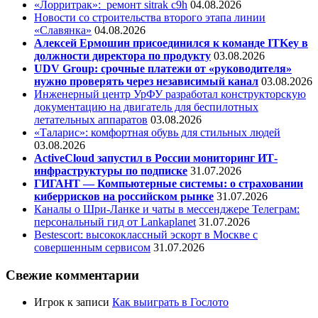
«Лорритрак»:
ремонт sitrak c9h
04.08.2026
Новости со строительства второго этапа линии
«Славянка»
04.08.2026
Алексей Ермошин присоединился к команде ITKey в
должности директора по продукту
03.08.2026
UDV Group: срочные платежи от «руководителя»
нужно проверять через независимый канал
03.08.2026
Инженерный центр УрФУ разработал конструкторскую
документацию на двигатель для беспилотных
летательных аппаратов
03.08.2026
«Таларис»: комфортная обувь для стильных людей
03.08.2026
ActiveCloud запустил в России мониторинг ИТ-
инфраструктуры по подписке
31.07.2026
ГИГАНТ — Компьютерные системы: о страховании
киберрисков на российском рынке
31.07.2026
Каналы о Шри-Ланке и чаты в мессенджере Телеграм:
персональный гид от Lankaplanet
31.07.2026
Bestescort: высококлассный эскорт в Москве с
совершенным сервисом
31.07.2026
Свежие комментарии
Игрок
к записи
Как выиграть в Гослото