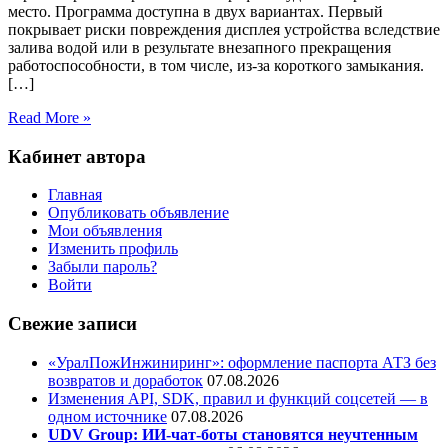
место. Программа доступна в двух вариантах. Первый
покрывает риски повреждения дисплея устройства вследствие
залива водой или в результате внезапного прекращения
работоспособности, в том числе, из-за короткого замыкания.
[…]
Read More »
Кабинет автора
Главная
Опубликовать объявление
Мои объявления
Изменить профиль
Забыли пароль?
Войти
Свежие записи
«УралПожИнжиниринг»: оформление паспорта АТЗ без
возвратов и доработок
07.08.2026
Изменения API, SDK, правил и функций соцсетей — в
одном источнике
07.08.2026
UDV Group: ИИ-чат-боты становятся неучтенным