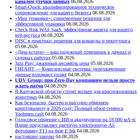
каналом утечки данных
06.08.2026
Smart-Quick: квалифицированное техническое
сопровождение для вашего бизнеса
06.08.2026
«Мир упаковки»: современные решения для
эффективной упаковки
06.08.2026
Check Risk WAF SaaS: эффективная защита для вашего
веб-ресурса
06.08.2026
DISC в практике: решения для команды и рекрутинга
05.08.2026
«Дача кстати» – ваш надежный помощник в дачных и
садовых работах
05.08.2026
Jazz Play:
джазовый ансамбль цена
05.08.2026
ГИГАНТ — Комплексные системы: перехваченные
данные взломают позже
04.08.2026
UDV Group: при Zero-Day компаниям нельзя просто
ждать патча
04.08.2026
В Калужской области строят вольер для краснокнижных
животных
04.08.2026
Как безопасно, быстро и выгодно обменять
криптовалюту в 2026 году: Полный обзор сервиса
Yaobmen.cash
04.08.2026
Голосовое общение с ИИ и аккумулятор на 18 000 мА·ч:
Bigme представляет цветную электронную AI-
фоторамку F13 на базе E Ink
04.08.2026
настоящие хакеры
04.08.2026