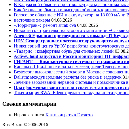
В Калужской области строят вольер для краснокнижных
Как безопасно, быстро и выгодно обменять криптовалюту
Голосовое общение с ИИ и аккумулятор на 18 000 мА·ч: 
настоящие хакеры
04.08.2026
«Лорритрак»:
ремонт sitrak c9h
04.08.2026
Новости со строительства второго этапа линии «Славянк
Алексей Ермошин присоединился к команде ITKey в д
UDV Group: срочные платежи от «руководителя» нужн
Инженерный центр УрФУ разработал конструкторскую до
«Таларис»: комфортная обувь для стильных людей
03.08.
ActiveCloud запустил в России мониторинг ИТ-инфрас
ГИГАНТ — Компьютерные системы: о страховании ки
Каналы о Шри-Ланке и чаты в мессенджере Телеграм: пер
Bestescort: высококлассный эскорт в Москве с совершен
Dalistra: международные расчеты без риска и задержек
31.
Лечение заболеваний нервной системы и позвоночника 
Платформенная занятость вступает в этап зрелости: п
Токенизация RWA: Edenex делает ставку на институцион
Свежие комментарии
Игрок
к записи
Как выиграть в Гослото
RossBiz.ru © 2006-2016