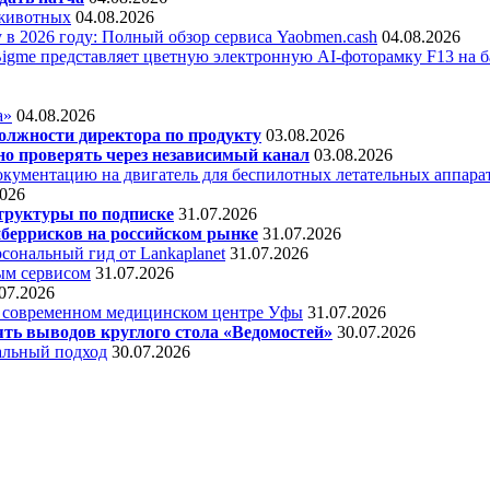
 животных
04.08.2026
 в 2026 году: Полный обзор сервиса Yaobmen.cash
04.08.2026
Bigme представляет цветную электронную AI-фоторамку F13 на ба
а»
04.08.2026
олжности директора по продукту
03.08.2026
о проверять через независимый канал
03.08.2026
кументацию на двигатель для беспилотных летательных аппара
2026
труктуры по подписке
31.07.2026
беррисков на российском рынке
31.07.2026
сональный гид от Lankaplanet
31.07.2026
ным сервисом
31.07.2026
07.2026
в современном медицинском центре Уфы
31.07.2026
ять выводов круглого стола «Ведомостей»
30.07.2026
альный подход
30.07.2026