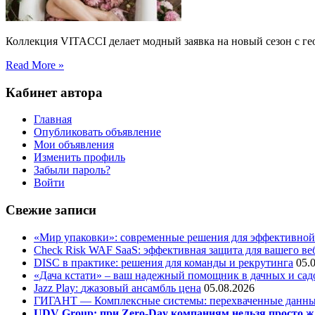
Коллекция VITACCI делает модный заявка на новый сезон с г
Read More »
Кабинет автора
Главная
Опубликовать объявление
Мои объявления
Изменить профиль
Забыли пароль?
Войти
Свежие записи
«Мир упаковки»: современные решения для эффективной
Check Risk WAF SaaS: эффективная защита для вашего ве
DISC в практике: решения для команды и рекрутинга
05.
«Дача кстати» – ваш надежный помощник в дачных и сад
Jazz Play:
джазовый ансамбль цена
05.08.2026
ГИГАНТ — Комплексные системы: перехваченные данны
UDV Group: при Zero-Day компаниям нельзя просто ж