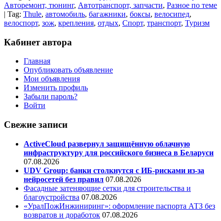
Авторемонт, тюнинг
,
Автотранспорт, запчасти
,
Разное по теме
| Tag:
Thule
,
автомобиль
,
багажники
,
боксы
,
велосипед
,
велоспорт
,
зож
,
крепления
,
отдых
,
Спорт
,
транспорт
,
Туризм
Кабинет автора
Главная
Опубликовать объявление
Мои объявления
Изменить профиль
Забыли пароль?
Войти
Свежие записи
ActiveCloud развернул защищённую облачную
инфраструктуру для российского бизнеса в Беларуси
07.08.2026
UDV Group: банки столкнутся с ИБ-рисками из-за
нейросетей без правил
07.08.2026
Фасадные затеняющие сетки для строительства и
благоустройства
07.08.2026
«УралПожИнжиниринг»: оформление паспорта АТЗ без
возвратов и доработок
07.08.2026