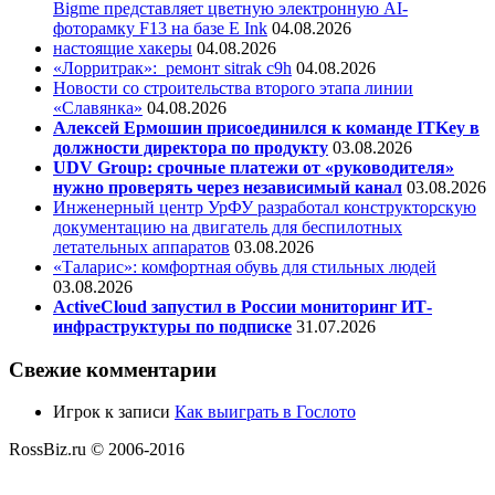
Bigme представляет цветную электронную AI-
фоторамку F13 на базе E Ink
04.08.2026
настоящие хакеры
04.08.2026
«Лорритрак»:
ремонт sitrak c9h
04.08.2026
Новости со строительства второго этапа линии
«Славянка»
04.08.2026
Алексей Ермошин присоединился к команде ITKey в
должности директора по продукту
03.08.2026
UDV Group: срочные платежи от «руководителя»
нужно проверять через независимый канал
03.08.2026
Инженерный центр УрФУ разработал конструкторскую
документацию на двигатель для беспилотных
летательных аппаратов
03.08.2026
«Таларис»: комфортная обувь для стильных людей
03.08.2026
ActiveCloud запустил в России мониторинг ИТ-
инфраструктуры по подписке
31.07.2026
Свежие комментарии
Игрок
к записи
Как выиграть в Гослото
RossBiz.ru © 2006-2016