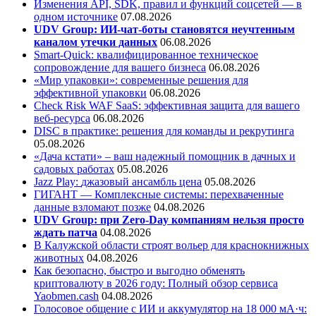
Изменения API, SDK, правил и функций соцсетей — в
одном источнике
07.08.2026
UDV Group: ИИ-чат-боты становятся неучтенным
каналом утечки данных
06.08.2026
Smart-Quick: квалифицированное техническое
сопровождение для вашего бизнеса
06.08.2026
«Мир упаковки»: современные решения для
эффективной упаковки
06.08.2026
Check Risk WAF SaaS: эффективная защита для вашего
веб-ресурса
06.08.2026
DISC в практике: решения для команды и рекрутинга
05.08.2026
«Дача кстати» – ваш надежный помощник в дачных и
садовых работах
05.08.2026
Jazz Play:
джазовый ансамбль цена
05.08.2026
ГИГАНТ — Комплексные системы: перехваченные
данные взломают позже
04.08.2026
UDV Group: при Zero-Day компаниям нельзя просто
ждать патча
04.08.2026
В Калужской области строят вольер для краснокнижных
животных
04.08.2026
Как безопасно, быстро и выгодно обменять
криптовалюту в 2026 году: Полный обзор сервиса
Yaobmen.cash
04.08.2026
Голосовое общение с ИИ и аккумулятор на 18 000 мА·ч: