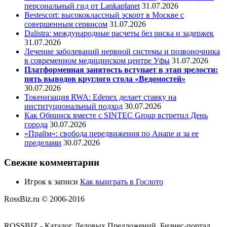
персональный гид от Lankaplanet
31.07.2026
Bestescort: высококлассный эскорт в Москве с
совершенным сервисом
31.07.2026
Dalistra: международные расчеты без риска и задержек
31.07.2026
Лечение заболеваний нервной системы и позвоночника
в современном медицинском центре Уфы
31.07.2026
Платформенная занятость вступает в этап зрелости:
пять выводов круглого стола «Ведомостей»
30.07.2026
Токенизация RWA: Edenex делает ставку на
институциональный подход
30.07.2026
Как Обнинск вместе с SINTEC Group встретил День
города
30.07.2026
«Прайм»: свобода передвижения по Анапе и за ее
пределами
30.07.2026
Свежие комментарии
Игрок
к записи
Как выиграть в Гослото
RossBiz.ru © 2006-2016
ROSSBIZ - Каталог Деловых Предложений. Бизнес-портал