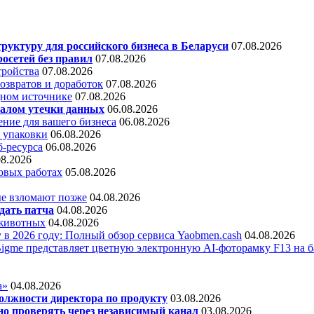
уктуру для российского бизнеса в Беларуси
07.08.2026
осетей без правил
07.08.2026
тройства
07.08.2026
звратов и доработок
07.08.2026
дном источнике
07.08.2026
алом утечки данных
06.08.2026
ние для вашего бизнеса
06.08.2026
 упаковки
06.08.2026
б-ресурса
06.08.2026
08.2026
овых работах
05.08.2026
е взломают позже
04.08.2026
дать патча
04.08.2026
 животных
04.08.2026
 в 2026 году: Полный обзор сервиса Yaobmen.cash
04.08.2026
Bigme представляет цветную электронную AI-фоторамку F13 на ба
а»
04.08.2026
олжности директора по продукту
03.08.2026
о проверять через независимый канал
03.08.2026