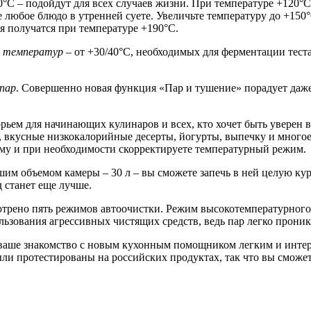
0°С – подойдут для всех случаев жизни. При температуре +120°
е любое блюдо в утренней суете. Увеличьте температуру до +150
я получатся при температуре +190°С.
н температур
– от +30/40°C, необходимых для ферментации теста
 пар
. Совершенно новая функция «Пар и тушение» порадует даж
ьем для начинающих кулинаров и всех, кто хочет быть уверен 
, вкусные низкокалорийные десерты, йогурты, выпечку и много
му и при необходимости скорректируете температурный режим.
им объемом камеры – 30 л – вы сможете запечь в ней целую кур
 станет еще лучше.
трено пять режимов автоочистки. Режим высокотемпературного 
ользования агрессивных чистящих средств, ведь пар легко прони
ваше знакомство с новым кухонным помощником легким и интере
ли протестированы на российских продуктах, так что вы сможете