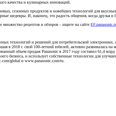
ского качества и кулинарных инноваций.
доровых, сезонных продуктов и новейших технологий для вкусных
ные шедевры. И, наконец, это радость общения, когда друзья и 
же множество рецептов и обзоров – ищите на сайте
EF.panasonic.r
онных технологий и решений для потребительской электроники
шая в 2018 г. свой 100-летний юбилей, активно развивалась на
анный объем продаж Panasonic в 2017 году составил 61,4 млрд 
оего бизнеса, и использует собственные технологии для улучше
c.com/global и www.panasonic.com/ru.