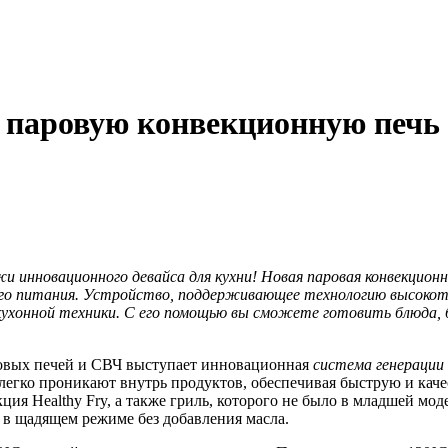
ю паровую конвекционную печь
и инновационного девайса для кухни! Новая паровая конвекцион
лезного питания. Устройство, поддерживающее технологию высок
 кухонной техники. С его помощью вы сможете готовить блюда,
овых печей и СВЧ выступает инновационная
система генерации
, легко проникают внутрь продуктов, обеспечивая быструю и кач
ция Healthy Fry, а также гриль, которого не было в младшей мо
 в щадящем режиме без добавления масла.