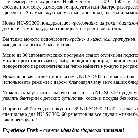
Три температурных режима Healthy Steam — 120°С, 150°С и 19
собственном соку, разморозите продукты или быстро разогреет
гребешки. А самые вкусные мясные запеканки, рулеты и лазань
Новая NU-SC300 поддерживает
чрезвычайно широкий диапазо
духовке. Температуру контролирует встроенный датчик.
Вы также можете использовать
средне- и низкотемпературный
«медленном огне» 3 часа и более.
Меню из 30 автоматических программ станет отличным подспор
можно приготовить мясо, рыбу, овощи и гарниры, каши и супы
поворотного переключателя вы легко найдете нужную програм
Новая паровая конвекционная печь NU-SC300 отличается больш
использовать режимы с паром, благодаря чему вкус ваших блюд
Ухаживать за устройством очень легко — в NU-SC300 предусмо
удалять бактерии с детских бутылочек, сосок и посуды без исп
И приятный бонус для покупателей NU-SC300! Чтобы сделать 
специально для NU-SC300. 60 рецептов на все случаи жизни бы
как в ресторане!
Experience Fresh – свежие идеи для здорового питания!