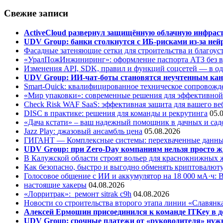
Свежие записи
ActiveCloud развернул защищённую облачную инфрастр
UDV Group: банки столкнутся с ИБ-рисками из-за нейр
Фасадные затеняющие сетки для строительства и благоус
«УралПожИнжиниринг»: оформление паспорта АТЗ без во
Изменения API, SDK, правил и функций соцсетей — в о
UDV Group: ИИ-чат-боты становятся неучтенным кан
Smart-Quick: квалифицированное техническое сопровожде
«Мир упаковки»: современные решения для эффективной
Check Risk WAF SaaS: эффективная защита для вашего ве
DISC в практике: решения для команды и рекрутинга
05.
«Дача кстати» – ваш надежный помощник в дачных и сад
Jazz Play:
джазовый ансамбль цена
05.08.2026
ГИГАНТ — Комплексные системы: перехваченные данны
UDV Group: при Zero-Day компаниям нельзя просто ж
В Калужской области строят вольер для краснокнижных
Как безопасно, быстро и выгодно обменять криптовалюту
Голосовое общение с ИИ и аккумулятор на 18 000 мА·ч: 
настоящие хакеры
04.08.2026
«Лорритрак»:
ремонт sitrak c9h
04.08.2026
Новости со строительства второго этапа линии «Славянк
Алексей Ермошин присоединился к команде ITKey в д
UDV Group: срочные платежи от «руководителя» нужн