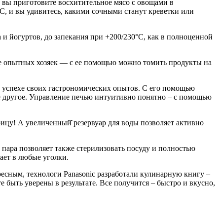
С вы приготовите восхитительное мясо с овощами в
°С, и вы удивитесь, какими сочными станут креветки или
 и йогуртов, до запекания при +200/230°C, как в полноценной
е опытных хозяек — с ее помощью можно томить продукты на
в успехе своих гастрономических опытов. С его помощью
е другое. Управление печью интуитивно понятно – с помощью
ицу! А увеличенный̆ резервуар для воды позволяет активно
пара позволяет также стерилизовать посуду и полностью
кает в любые уголки.
сным, технологи Panasonic разработали кулинарную книгу –
 быть уверены в результате. Все получится – быстро и вкусно,