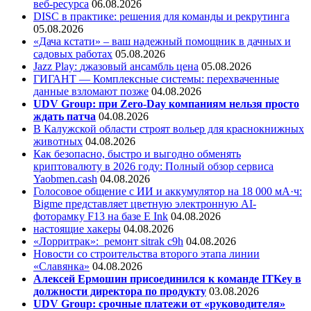
веб-ресурса
06.08.2026
DISC в практике: решения для команды и рекрутинга
05.08.2026
«Дача кстати» – ваш надежный помощник в дачных и
садовых работах
05.08.2026
Jazz Play:
джазовый ансамбль цена
05.08.2026
ГИГАНТ — Комплексные системы: перехваченные
данные взломают позже
04.08.2026
UDV Group: при Zero-Day компаниям нельзя просто
ждать патча
04.08.2026
В Калужской области строят вольер для краснокнижных
животных
04.08.2026
Как безопасно, быстро и выгодно обменять
криптовалюту в 2026 году: Полный обзор сервиса
Yaobmen.cash
04.08.2026
Голосовое общение с ИИ и аккумулятор на 18 000 мА·ч:
Bigme представляет цветную электронную AI-
фоторамку F13 на базе E Ink
04.08.2026
настоящие хакеры
04.08.2026
«Лорритрак»:
ремонт sitrak c9h
04.08.2026
Новости со строительства второго этапа линии
«Славянка»
04.08.2026
Алексей Ермошин присоединился к команде ITKey в
должности директора по продукту
03.08.2026
UDV Group: срочные платежи от «руководителя»