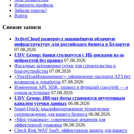
Изменить профиль
Забыли пароль?
Войти
Свежие записи
ActiveCloud развернул защищённую облачную
инфраструктуру для российского бизнеса в Беларуси
07.08.2026
UDV Group: банки столкнутся с ИБ-рисками из-за
нейросетей без правил
07.08.2026
Фасадные затеняющие сетки для строительства и
благоустройства
07.08.2026
«УралПожИнжиниринг»: оформление паспорта АТЗ без
возвратов и доработок
07.08.2026
Изменения API, SDK, правил и функций соцсетей — в
одном источнике
07.08.2026
UDV Group: ИИ-чат-боты становятся неучтенным
каналом утечки данных
06.08.2026
Smart-Quick: квалифицированное техническое
сопровождение для вашего бизнеса
06.08.2026
«Мир упаковки»: современные решения для
эффективной упаковки
06.08.2026
Check Risk WAF SaaS: эффективная защита для вашего