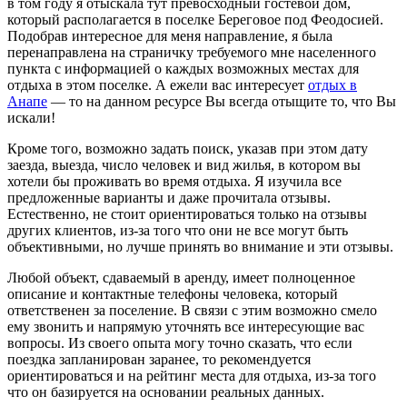
в том году я отыскала тут превосходный гостевой дом,
который располагается в поселке Береговое под Феодосией.
Подобрав интересное для меня направление, я была
перенаправлена на страничку требуемого мне населенного
пункта с информацией о каждых возможных местах для
отдыха в этом поселке. А ежели вас интересует
отдых в
Анапе
— то на данном ресурсе Вы всегда отыщите то, что Вы
искали!
Кроме того, возможно задать поиск, указав при этом дату
заезда, выезда, число человек и вид жилья, в котором вы
хотели бы проживать во время отдыха. Я изучила все
предложенные варианты и даже прочитала отзывы.
Естественно, не стоит ориентироваться только на отзывы
других клиентов, из-за того что они не все могут быть
объективными, но лучше принять во внимание и эти отзывы.
Любой объект, сдаваемый в аренду, имеет полноценное
описание и контактные телефоны человека, который
ответственен за поселение. В связи с этим возможно смело
ему звонить и напрямую уточнять все интересующие вас
вопросы. Из своего опыта могу точно сказать, что если
поездка запланирован заранее, то рекомендуется
ориентироваться и на рейтинг места для отдыха, из-за того
что он базируется на основании реальных данных.