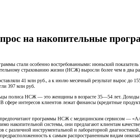
прос на накопительные прогр
граммы стали особенно востребованными: июньский показатель
пительному страхованию жизни (НСЖ) выросли более чем в два ра
тавляли 41 млн руб., а к июлю месячный результат вырос до 15
гли 397 млн руб.
льцы полиса НСЖ — это женщины в возрасте 35—54 лет. Доходы к
ц. В сфере интересов клиентов лежат финансы (кредитные продук
го предпочитают программы НСЖ с медицинским сервисом — «Ал
мимо накопительной системы, они предлагают клиентам качеств
в с различной инструментальной и лабораторной диагностикой, 
 предрасположенность к самым распространенным видам онкозаб