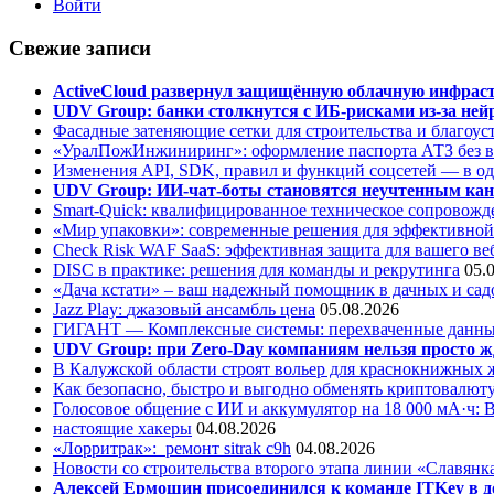
Войти
Свежие записи
ActiveCloud развернул защищённую облачную инфрастр
UDV Group: банки столкнутся с ИБ-рисками из-за нейр
Фасадные затеняющие сетки для строительства и благоус
«УралПожИнжиниринг»: оформление паспорта АТЗ без во
Изменения API, SDK, правил и функций соцсетей — в о
UDV Group: ИИ-чат-боты становятся неучтенным кан
Smart-Quick: квалифицированное техническое сопровожде
«Мир упаковки»: современные решения для эффективной
Check Risk WAF SaaS: эффективная защита для вашего ве
DISC в практике: решения для команды и рекрутинга
05.
«Дача кстати» – ваш надежный помощник в дачных и сад
Jazz Play:
джазовый ансамбль цена
05.08.2026
ГИГАНТ — Комплексные системы: перехваченные данны
UDV Group: при Zero-Day компаниям нельзя просто ж
В Калужской области строят вольер для краснокнижных
Как безопасно, быстро и выгодно обменять криптовалюту
Голосовое общение с ИИ и аккумулятор на 18 000 мА·ч: 
настоящие хакеры
04.08.2026
«Лорритрак»:
ремонт sitrak c9h
04.08.2026
Новости со строительства второго этапа линии «Славянк
Алексей Ермошин присоединился к команде ITKey в д