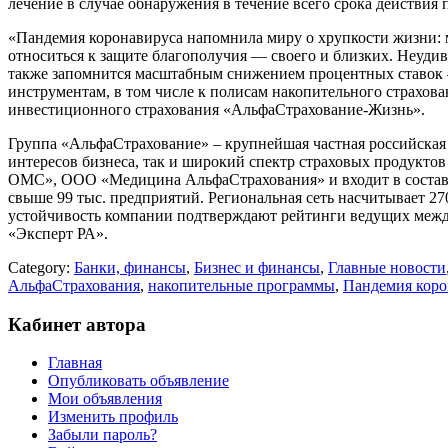
лечение в случае обнаружения в течение всего срока действия
«Пандемия коронавируса напомнила миру о хрупкости жизни: мн
относиться к защите благополучия — своего и близких. Неудив
также запомнится масштабным снижением процентных ставок —
инструментам, в том числе к полисам накопительного страхо
инвестиционного страхования «АльфаСтрахование-Жизнь».
Группа «АльфаСтрахование» – крупнейшая частная российская
интересов бизнеса, так и широкий спектр страховых продук
ОМС», ООО «Медицина АльфаСтрахования» и входит в состав 
свыше 99 тыс. предприятий. Региональная сеть насчитывает 27
устойчивость компании подтверждают рейтинги ведущих между
«Эксперт РА».
Category:
Банки, финансы
,
Бизнес и финансы
,
Главные новости
АльфаСтрахования
,
накопительные программы
,
Пандемия коро
Кабинет автора
Главная
Опубликовать объявление
Мои объявления
Изменить профиль
Забыли пароль?