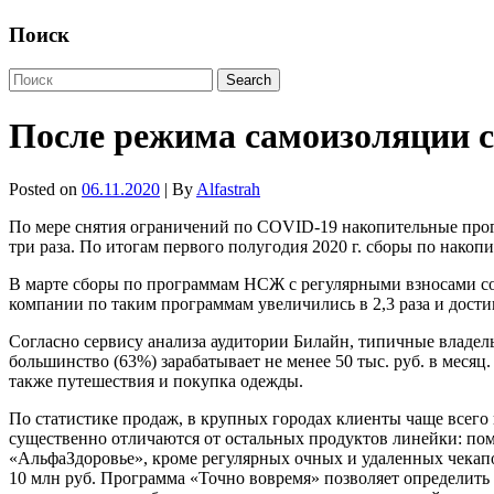
Поиск
После режима самоизоляции с
Posted on
06.11.2020
| By
Alfastrah
По мере снятия ограничений по COVID-19 накопительные про
три раза. По итогам первого полугодия 2020 г. сборы по нако
В марте сборы по программам НСЖ с регулярными взносами сос
компании по таким программам увеличились в 2,3 раза и дости
Согласно сервису анализа аудитории Билайн, типичные владе
большинство (63%) зарабатывает не менее 50 тыс. руб. в меся
также путешествия и покупка одежды.
По статистике продаж, в крупных городах клиенты чаще все
существенно отличаются от остальных продуктов линейки: по
«АльфаЗдоровье», кроме регулярных очных и удаленных чекапо
10 млн руб. Программа «Точно вовремя» позволяет определить