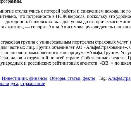
 программы.
огие столкнулись с потерей работы и снижением дохода, не гов
ительно, что потребность в НСЖ выросла, поскольку это удобное
 доходность банковских вкладов упала до исторического мини
вания жизни», — говорит Анна Анисимова, руководитель направ
 страховая группа с универсальным портфелем страховых услуг
тов для частных лиц. Группа объединяет АО «АльфаСтраховани
финансово-промышленного консорциума «Альфа-Групп». Услуга
0 филиалов и отделений по всей стране. Собственные средства 
народных и российских рейтинговых агентств: «ВВ+» по шкале 
,
Инвестиции, финансы
,
Обзоры, статьи, факты
| Tag:
АльфаСтра
навируса
,
страхование