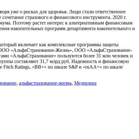
оря уже о рисках для здоровья. Люди стали ответственнее
 сочетание страхового и финансового инструмента. 2020 г.
мума. Поэтому растет интерес к альтернативным финансовым
ления накопительных программ департамента накопительного и
, который включает как комплексные программы защиты
е», ООО «АльфаСтрахование-Жизнь», ООО «АльфаСтрахование-
ми «АльфаСтрахование» пользуются более 31 млн человек и
Группы составляют 31,7 млрд руб. Надежность и финансовую
Fitch Ratings, «ВВ+» по шкале S&P и «ruАA+» по шкале
хование
,
альфастрахование-жизнь
,
Медицина