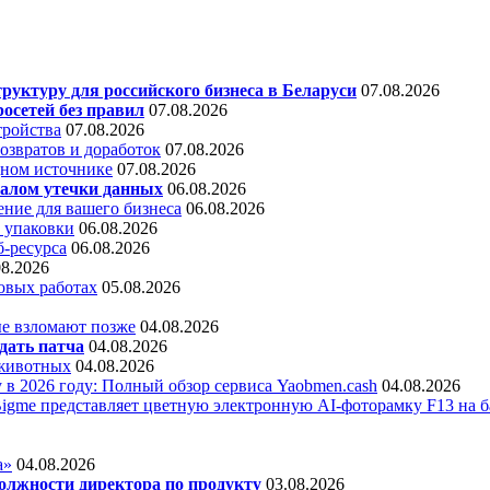
уктуру для российского бизнеса в Беларуси
07.08.2026
осетей без правил
07.08.2026
тройства
07.08.2026
звратов и доработок
07.08.2026
дном источнике
07.08.2026
алом утечки данных
06.08.2026
ние для вашего бизнеса
06.08.2026
 упаковки
06.08.2026
б-ресурса
06.08.2026
08.2026
овых работах
05.08.2026
е взломают позже
04.08.2026
дать патча
04.08.2026
 животных
04.08.2026
 в 2026 году: Полный обзор сервиса Yaobmen.cash
04.08.2026
Bigme представляет цветную электронную AI-фоторамку F13 на ба
а»
04.08.2026
олжности директора по продукту
03.08.2026