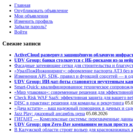
Главная
Опубликовать объявление
Мои объявления
Изменить профиль
Забыли пароль?
Войти
Свежие записи
ActiveCloud развернул защищённую облачную инфрастр
UDV Group: банки столкнутся с ИБ-рисками из-за нейр
Фасадные затеняющие сетки для строительства и благоус
«УралПожИнжиниринг»: оформление паспорта АТЗ без во
Изменения API, SDK, правил и функций соцсетей — в о
UDV Group: ИИ-чат-боты становятся неучтенным кан
Smart-Quick: квалифицированное техническое сопровожде
«Мир упаковки»: современные решения для эффективной
Check Risk WAF SaaS: эффективная защита для вашего ве
DISC в практике: решения для команды и рекрутинга
05.
«Дача кстати» – ваш надежный помощник в дачных и сад
Jazz Play:
джазовый ансамбль цена
05.08.2026
ГИГАНТ — Комплексные системы: перехваченные данны
UDV Group: при Zero-Day компаниям нельзя просто ж
В Калужской области строят вольер для краснокнижных