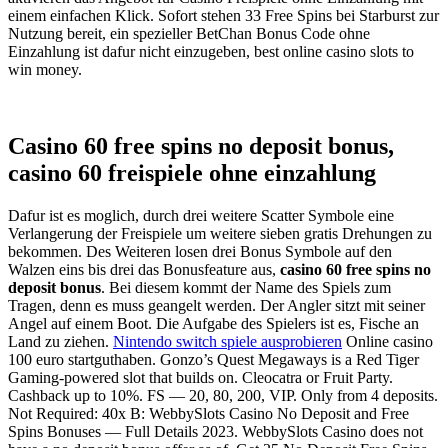
einem einfachen Klick. Sofort stehen 33 Free Spins bei Starburst zur
Nutzung bereit, ein spezieller BetChan Bonus Code ohne
Einzahlung ist dafur nicht einzugeben, best online casino slots to
win money.
Casino 60 free spins no deposit bonus,
casino 60 freispiele ohne einzahlung
Dafur ist es moglich, durch drei weitere Scatter Symbole eine
Verlangerung der Freispiele um weitere sieben gratis Drehungen zu
bekommen. Des Weiteren losen drei Bonus Symbole auf den
Walzen eins bis drei das Bonusfeature aus,
casino 60 free spins no
deposit bonus
. Bei diesem kommt der Name des Spiels zum
Tragen, denn es muss geangelt werden. Der Angler sitzt mit seiner
Angel auf einem Boot. Die Aufgabe des Spielers ist es, Fische an
Land zu ziehen.
Nintendo switch spiele ausprobieren
Online casino
100 euro startguthaben. Gonzo’s Quest Megaways is a Red Tiger
Gaming-powered slot that builds on. Cleocatra or Fruit Party.
Cashback up to 10%. FS — 20, 80, 200, VIP. Only from 4 deposits.
Not Required: 40x B: WebbySlots Casino No Deposit and Free
Spins Bonuses — Full Details 2023. WebbySlots Casino does not