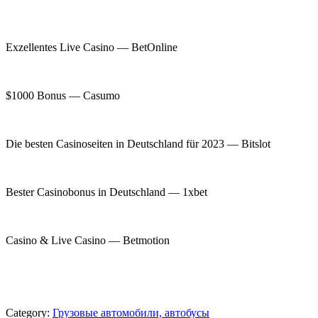
Exzellentes Live Casino — BetOnline
$1000 Bonus — Casumo
Die besten Casinoseiten in Deutschland für 2023 — Bitslot
Bester Casinobonus in Deutschland — 1xbet
Casino & Live Casino — Betmotion
Category:
Грузовые автомобили, автобусы