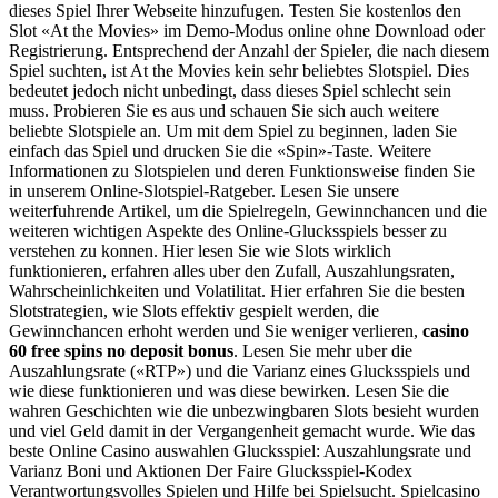
dieses Spiel Ihrer Webseite hinzufugen. Testen Sie kostenlos den
Slot «At the Movies» im Demo-Modus online ohne Download oder
Registrierung. Entsprechend der Anzahl der Spieler, die nach diesem
Spiel suchten, ist At the Movies kein sehr beliebtes Slotspiel. Dies
bedeutet jedoch nicht unbedingt, dass dieses Spiel schlecht sein
muss. Probieren Sie es aus und schauen Sie sich auch weitere
beliebte Slotspiele an. Um mit dem Spiel zu beginnen, laden Sie
einfach das Spiel und drucken Sie die «Spin»-Taste. Weitere
Informationen zu Slotspielen und deren Funktionsweise finden Sie
in unserem Online-Slotspiel-Ratgeber. Lesen Sie unsere
weiterfuhrende Artikel, um die Spielregeln, Gewinnchancen und die
weiteren wichtigen Aspekte des Online-Glucksspiels besser zu
verstehen zu konnen. Hier lesen Sie wie Slots wirklich
funktionieren, erfahren alles uber den Zufall, Auszahlungsraten,
Wahrscheinlichkeiten und Volatilitat. Hier erfahren Sie die besten
Slotstrategien, wie Slots effektiv gespielt werden, die
Gewinnchancen erhoht werden und Sie weniger verlieren,
casino
60 free spins no deposit bonus
. Lesen Sie mehr uber die
Auszahlungsrate («RTP») und die Varianz eines Glucksspiels und
wie diese funktionieren und was diese bewirken. Lesen Sie die
wahren Geschichten wie die unbezwingbaren Slots besieht wurden
und viel Geld damit in der Vergangenheit gemacht wurde. Wie das
beste Online Casino auswahlen Glucksspiel: Auszahlungsrate und
Varianz Boni und Aktionen Der Faire Glucksspiel-Kodex
Verantwortungsvolles Spielen und Hilfe bei Spielsucht. Spielcasino