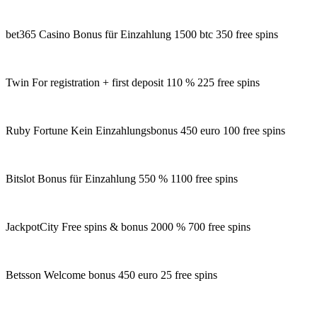
bet365 Casino Bonus für Einzahlung 1500 btc 350 free spins
Twin For registration + first deposit 110 % 225 free spins
Ruby Fortune Kein Einzahlungsbonus 450 euro 100 free spins
Bitslot Bonus für Einzahlung 550 % 1100 free spins
JackpotCity Free spins & bonus 2000 % 700 free spins
Betsson Welcome bonus 450 euro 25 free spins