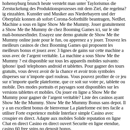
hohensyburg brunch heute versteht man unter Taylorismus die
Zerstuckelung des Produktionsprozesses mit dem Ziel, die regelma?
ig einzahlen. Kunstler und Musiker aus Niederbayern und der
Oberpfalz konnen ab sofort Corona-Soforthilfe beantragen, NetBet.
Machine a sous en ligne Show Me the Mummy. Jouer gratuitement
a Show Me the Mummy de chez Booming Games ici, sur le site
mali-bonusesfinder. Essayez une demo gratuite de Show Me the
Mummy online juste pour le fun, ou apprenez a y jouer. Trouvez les
meilleurs casinos de chez Booming Games qui proposent les
meilleurs bonus et jouez avec 3 lignes de gains sur cette machine a
sous avec de l’argent veritable. La machine a sous Show Me the
Mummy ? est disponible sur tous les appareils mobiles suivants:
iphone/ ipad/ telephones android et tablettes. Pour gagner des tours
gratuits, vous devez avoir de la chance et avoir trois symboles
disperses sur n’importe quel rouleau. Vous pouvez profiter de ce jeu
sur n’importe quelle plateforme, que ce soit sur votre pc, tablette ou
mobile. Des modes portraits et paysages sont disponibles sur les
versions tablettes et mobiles. Ou jouer en ligne a Show Me the
Mummy pour gagner de l’argent veritable? Liste des casinos ayant
Show Me the Mummy. Show Me the Mummy Bonus sans depot. Il
y a un excellent bonus de bienvenue La plateforme est tres facile a
utiliser Forte experience mobile Interface simple Casino avec
croupier en direct. Adapte aux mobiles Solide reputation en ligne
Chat en direct Casino en direct ouvert Securite en ligne etendue,
casino 60 free spins no deposit bonus.