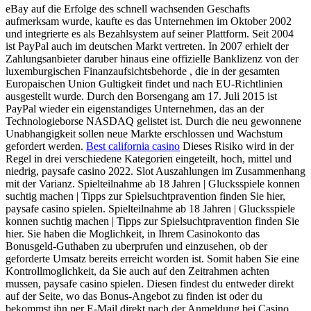
eBay auf die Erfolge des schnell wachsenden Geschafts
aufmerksam wurde, kaufte es das Unternehmen im Oktober 2002
und integrierte es als Bezahlsystem auf seiner Plattform. Seit 2004
ist PayPal auch im deutschen Markt vertreten. In 2007 erhielt der
Zahlungsanbieter daruber hinaus eine offizielle Banklizenz von der
luxemburgischen Finanzaufsichtsbehorde , die in der gesamten
Europaischen Union Gultigkeit findet und nach EU-Richtlinien
ausgestellt wurde. Durch den Borsengang am 17. Juli 2015 ist
PayPal wieder ein eigenstandiges Unternehmen, das an der
Technologieborse NASDAQ gelistet ist. Durch die neu gewonnene
Unabhangigkeit sollen neue Markte erschlossen und Wachstum
gefordert werden.
Best california casino
Dieses Risiko wird in der
Regel in drei verschiedene Kategorien eingeteilt, hoch, mittel und
niedrig, paysafe casino 2022. Slot Auszahlungen im Zusammenhang
mit der Varianz. Spielteilnahme ab 18 Jahren | Glucksspiele konnen
suchtig machen | Tipps zur Spielsuchtpravention finden Sie hier,
paysafe casino spielen. Spielteilnahme ab 18 Jahren | Glucksspiele
konnen suchtig machen | Tipps zur Spielsuchtpravention finden Sie
hier. Sie haben die Moglichkeit, in Ihrem Casinokonto das
Bonusgeld-Guthaben zu uberprufen und einzusehen, ob der
geforderte Umsatz bereits erreicht worden ist. Somit haben Sie eine
Kontrollmoglichkeit, da Sie auch auf den Zeitrahmen achten
mussen, paysafe casino spielen. Diesen findest du entweder direkt
auf der Seite, wo das Bonus-Angebot zu finden ist oder du
bekommst ihn per E-Mail direkt nach der Anmeldung bei Casino