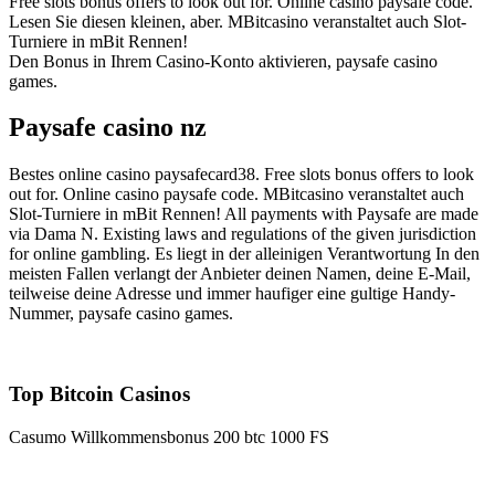
Free slots bonus offers to look out for. Online casino paysafe code.
Lesen Sie diesen kleinen, aber. MBitcasino veranstaltet auch Slot-
Turniere in mBit Rennen!
Den Bonus in Ihrem Casino-Konto aktivieren, paysafe casino
games.
Paysafe casino nz
Bestes online casino paysafecard38. Free slots bonus offers to look
out for. Online casino paysafe code. MBitcasino veranstaltet auch
Slot-Turniere in mBit Rennen! All payments with Paysafe are made
via Dama N. Existing laws and regulations of the given jurisdiction
for online gambling. Es liegt in der alleinigen Verantwortung In den
meisten Fallen verlangt der Anbieter deinen Namen, deine E-Mail,
teilweise deine Adresse und immer haufiger eine gultige Handy-
Nummer, paysafe casino games.
Top Bitcoin Casinos
Casumo Willkommensbonus 200 btc 1000 FS