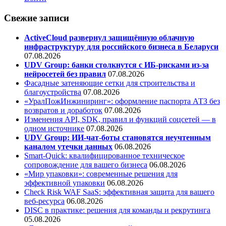
Свежие записи
ActiveCloud развернул защищённую облачную
инфраструктуру для российского бизнеса в Беларуси
07.08.2026
UDV Group: банки столкнутся с ИБ-рисками из-за
нейросетей без правил
07.08.2026
Фасадные затеняющие сетки для строительства и
благоустройства
07.08.2026
«УралПожИнжиниринг»: оформление паспорта АТЗ без
возвратов и доработок
07.08.2026
Изменения API, SDK, правил и функций соцсетей — в
одном источнике
07.08.2026
UDV Group: ИИ-чат-боты становятся неучтенным
каналом утечки данных
06.08.2026
Smart-Quick: квалифицированное техническое
сопровождение для вашего бизнеса
06.08.2026
«Мир упаковки»: современные решения для
эффективной упаковки
06.08.2026
Check Risk WAF SaaS: эффективная защита для вашего
веб-ресурса
06.08.2026
DISC в практике: решения для команды и рекрутинга
05.08.2026