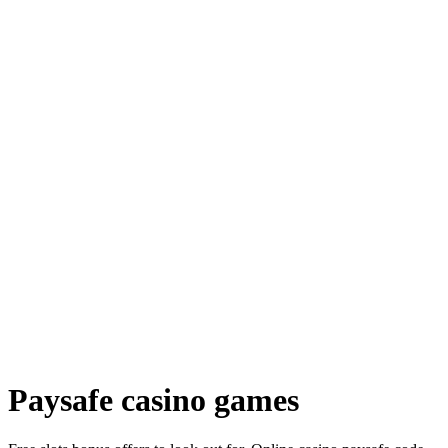
Paysafe casino games