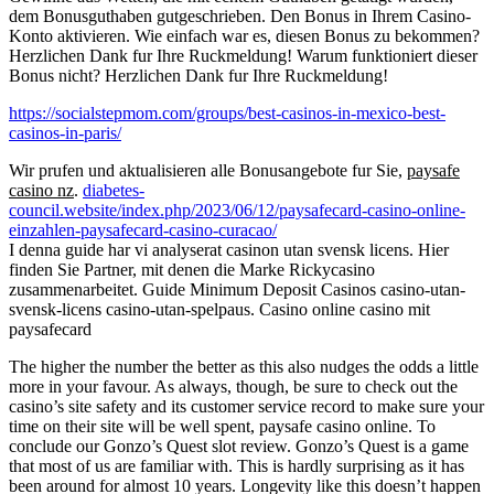
dem Bonusguthaben gutgeschrieben. Den Bonus in Ihrem Casino-
Konto aktivieren. Wie einfach war es, diesen Bonus zu bekommen?
Herzlichen Dank fur Ihre Ruckmeldung! Warum funktioniert dieser
Bonus nicht? Herzlichen Dank fur Ihre Ruckmeldung!
https://socialstepmom.com/groups/best-casinos-in-mexico-best-
casinos-in-paris/
Wir prufen und aktualisieren alle Bonusangebote fur Sie,
paysafe
casino nz
.
diabetes-
council.website/index.php/2023/06/12/paysafecard-casino-online-
einzahlen-paysafecard-casino-curacao/
I denna guide har vi analyserat casinon utan svensk licens. Hier
finden Sie Partner, mit denen die Marke Rickycasino
zusammenarbeitet. Guide Minimum Deposit Casinos casino-utan-
svensk-licens casino-utan-spelpaus. Casino online casino mit
paysafecard
The higher the number the better as this also nudges the odds a little
more in your favour. As always, though, be sure to check out the
casino’s site safety and its customer service record to make sure your
time on their site will be well spent, paysafe casino online. To
conclude our Gonzo’s Quest slot review. Gonzo’s Quest is a game
that most of us are familiar with. This is hardly surprising as it has
been around for almost 10 years. Longevity like this doesn’t happen