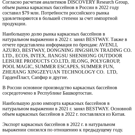
Согласно расчетам аналитиков DISCOVERY Research Group,
объем рынка каркасных бассейнов в России в 2022 году
составил $79 млн. Потребности российского рынка
удовлетворяются в большей степени за счет импортной
продукции.
Наибольшую долю рынка каркасных бассейнов в
натуральном выражении в 2022 г. занял BESTWAY. Также в
отчете представлена информация по брендам: AVENLI,
AZURO, BESTWAY, DONGNING JINGSHUN TRADING CO.
LTD., ECOS, INTEX, JIANGSU SHENHONG OUTDOOR
LEISURE PRODUCTS CO.LTD, JILONG, POLYGROUP,
POOL MAGIC, SUMMER ESCAPES, SUMMER FUN,
ZHEJIANG XINGZEYUAN TECHNOLOGY CO. LTD,
ГарденПласт, Сапфир и другие.
В России основное производство каркасных бассейнов
сосредоточено в Республике Башкортостан.
Наибольшую долю импорта каркасных бассейнов в
натуральном выражении в 2021 г. занял BESTWAY. Основной
объем каркасных бассейнов в 2022 г. поставлялся из Китая.
Экспорт каркасных бассейнов в 2022 г. в натуральном
выражении снизился по отношению к предыдущему году.