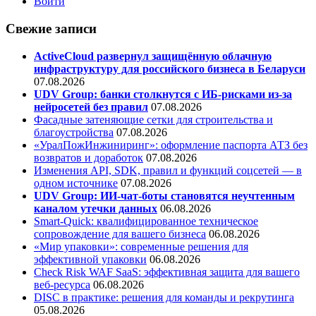
Войти
Свежие записи
ActiveCloud развернул защищённую облачную
инфраструктуру для российского бизнеса в Беларуси
07.08.2026
UDV Group: банки столкнутся с ИБ-рисками из-за
нейросетей без правил
07.08.2026
Фасадные затеняющие сетки для строительства и
благоустройства
07.08.2026
«УралПожИнжиниринг»: оформление паспорта АТЗ без
возвратов и доработок
07.08.2026
Изменения API, SDK, правил и функций соцсетей — в
одном источнике
07.08.2026
UDV Group: ИИ-чат-боты становятся неучтенным
каналом утечки данных
06.08.2026
Smart-Quick: квалифицированное техническое
сопровождение для вашего бизнеса
06.08.2026
«Мир упаковки»: современные решения для
эффективной упаковки
06.08.2026
Check Risk WAF SaaS: эффективная защита для вашего
веб-ресурса
06.08.2026
DISC в практике: решения для команды и рекрутинга
05.08.2026