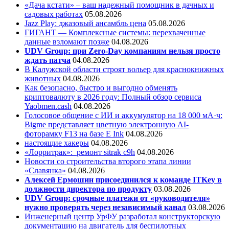
«Дача кстати» – ваш надежный помощник в дачных и
садовых работах
05.08.2026
Jazz Play:
джазовый ансамбль цена
05.08.2026
ГИГАНТ — Комплексные системы: перехваченные
данные взломают позже
04.08.2026
UDV Group: при Zero-Day компаниям нельзя просто
ждать патча
04.08.2026
В Калужской области строят вольер для краснокнижных
животных
04.08.2026
Как безопасно, быстро и выгодно обменять
криптовалюту в 2026 году: Полный обзор сервиса
Yaobmen.cash
04.08.2026
Голосовое общение с ИИ и аккумулятор на 18 000 мА·ч:
Bigme представляет цветную электронную AI-
фоторамку F13 на базе E Ink
04.08.2026
настоящие хакеры
04.08.2026
«Лорритрак»:
ремонт sitrak c9h
04.08.2026
Новости со строительства второго этапа линии
«Славянка»
04.08.2026
Алексей Ермошин присоединился к команде ITKey в
должности директора по продукту
03.08.2026
UDV Group: срочные платежи от «руководителя»
нужно проверять через независимый канал
03.08.2026
Инженерный центр УрФУ разработал конструкторскую
документацию на двигатель для беспилотных