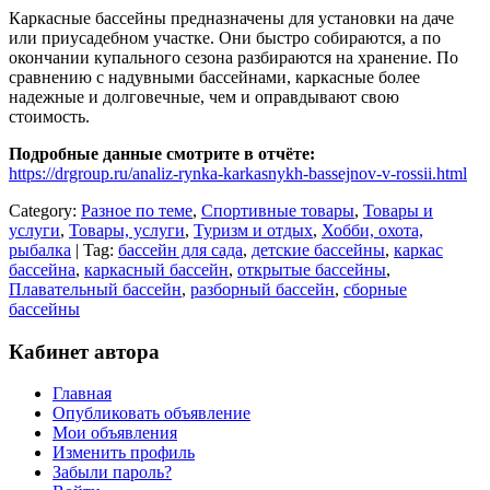
Каркасные бассейны предназначены для установки на даче
или приусадебном участке. Они быстро собираются, а по
окончании купального сезона разбираются на хранение. По
сравнению с надувными бассейнами, каркасные более
надежные и долговечные, чем и оправдывают свою
стоимость.
Подробные данные смотрите в отчёте:
https://drgroup.ru/analiz-rynka-karkasnykh-bassejnov-v-rossii.html
Category:
Разное по теме
,
Спортивные товары
,
Товары и
услуги
,
Товары, услуги
,
Туризм и отдых
,
Хобби, охота,
рыбалка
| Tag:
бассейн для сада
,
детские бассейны
,
каркас
бассейна
,
каркасный бассейн
,
открытые бассейны
,
Плавательный бассейн
,
разборный бассейн
,
сборные
бассейны
Кабинет автора
Главная
Опубликовать объявление
Мои объявления
Изменить профиль
Забыли пароль?