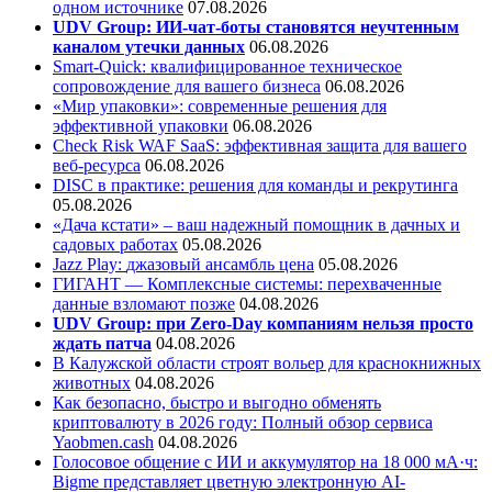
одном источнике
07.08.2026
UDV Group: ИИ-чат-боты становятся неучтенным
каналом утечки данных
06.08.2026
Smart-Quick: квалифицированное техническое
сопровождение для вашего бизнеса
06.08.2026
«Мир упаковки»: современные решения для
эффективной упаковки
06.08.2026
Check Risk WAF SaaS: эффективная защита для вашего
веб-ресурса
06.08.2026
DISC в практике: решения для команды и рекрутинга
05.08.2026
«Дача кстати» – ваш надежный помощник в дачных и
садовых работах
05.08.2026
Jazz Play:
джазовый ансамбль цена
05.08.2026
ГИГАНТ — Комплексные системы: перехваченные
данные взломают позже
04.08.2026
UDV Group: при Zero-Day компаниям нельзя просто
ждать патча
04.08.2026
В Калужской области строят вольер для краснокнижных
животных
04.08.2026
Как безопасно, быстро и выгодно обменять
криптовалюту в 2026 году: Полный обзор сервиса
Yaobmen.cash
04.08.2026
Голосовое общение с ИИ и аккумулятор на 18 000 мА·ч:
Bigme представляет цветную электронную AI-