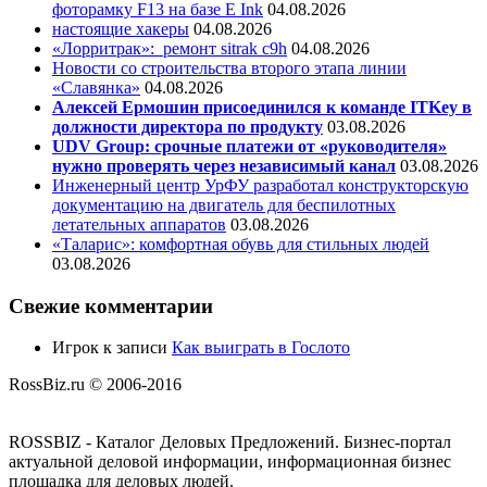
фоторамку F13 на базе E Ink
04.08.2026
настоящие хакеры
04.08.2026
«Лорритрак»:
ремонт sitrak c9h
04.08.2026
Новости со строительства второго этапа линии
«Славянка»
04.08.2026
Алексей Ермошин присоединился к команде ITKey в
должности директора по продукту
03.08.2026
UDV Group: срочные платежи от «руководителя»
нужно проверять через независимый канал
03.08.2026
Инженерный центр УрФУ разработал конструкторскую
документацию на двигатель для беспилотных
летательных аппаратов
03.08.2026
«Таларис»: комфортная обувь для стильных людей
03.08.2026
Свежие комментарии
Игрок
к записи
Как выиграть в Гослото
RossBiz.ru © 2006-2016
ROSSBIZ - Каталог Деловых Предложений. Бизнес-портал
актуальной деловой информации, информационная бизнес
площадка для деловых людей.