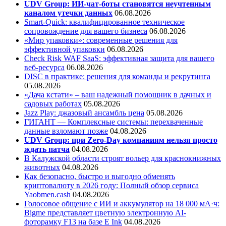
UDV Group: ИИ-чат-боты становятся неучтенным
каналом утечки данных
06.08.2026
Smart-Quick: квалифицированное техническое
сопровождение для вашего бизнеса
06.08.2026
«Мир упаковки»: современные решения для
эффективной упаковки
06.08.2026
Check Risk WAF SaaS: эффективная защита для вашего
веб-ресурса
06.08.2026
DISC в практике: решения для команды и рекрутинга
05.08.2026
«Дача кстати» – ваш надежный помощник в дачных и
садовых работах
05.08.2026
Jazz Play:
джазовый ансамбль цена
05.08.2026
ГИГАНТ — Комплексные системы: перехваченные
данные взломают позже
04.08.2026
UDV Group: при Zero-Day компаниям нельзя просто
ждать патча
04.08.2026
В Калужской области строят вольер для краснокнижных
животных
04.08.2026
Как безопасно, быстро и выгодно обменять
криптовалюту в 2026 году: Полный обзор сервиса
Yaobmen.cash
04.08.2026
Голосовое общение с ИИ и аккумулятор на 18 000 мА·ч:
Bigme представляет цветную электронную AI-
фоторамку F13 на базе E Ink
04.08.2026