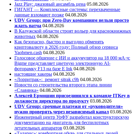
Jazz Play:
джазовый ансамбль цена
05.08.2026
ГИГАНТ — Комплексные системы: перехваченные
данные взломают позже
04.08.2026
UDV Group: при Zero-Day компаниям нельзя просто
ждать патча
04.08.2026
В Калужской области строят вольер для краснокнижных
животных
04.08.2026
Как безопасно, быстро и выгодно обменять
криптовалюту в 2026 году: Полный обзор сервиса
Yaobmen.cash
04.08.2026
Голосовое общение с ИИ и аккумулятор на 18 000 мА·ч:
Bigme представляет цветную электронную AI-
фоторамку F13 на базе E Ink
04.08.2026
настоящие хакеры
04.08.2026
«Лорритрак»:
ремонт sitrak c9h
04.08.2026
Новости со строительства второго этапа линии
«Славянка»
04.08.2026
Алексей Ермошин присоединился к команде ITKey в
должности директора по продукту
03.08.2026
UDV Group: срочные платежи от «руководителя»
нужно проверять через независимый канал
03.08.2026
Инженерный центр УрФУ разработал конструкторскую
документацию на двигатель для беспилотных
летательных аппаратов
03.08.2026
«Таларис»: комфортная обувь для стильных людей