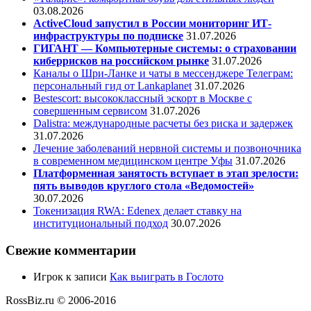
03.08.2026
ActiveCloud запустил в России мониторинг ИТ-
инфраструктуры по подписке
31.07.2026
ГИГАНТ — Компьютерные системы: о страховании
киберрисков на российском рынке
31.07.2026
Каналы о Шри-Ланке и чаты в мессенджере Телеграм:
персональный гид от Lankaplanet
31.07.2026
Bestescort: высококлассный эскорт в Москве с
совершенным сервисом
31.07.2026
Dalistra: международные расчеты без риска и задержек
31.07.2026
Лечение заболеваний нервной системы и позвоночника
в современном медицинском центре Уфы
31.07.2026
Платформенная занятость вступает в этап зрелости:
пять выводов круглого стола «Ведомостей»
30.07.2026
Токенизация RWA: Edenex делает ставку на
институциональный подход
30.07.2026
Свежие комментарии
Игрок
к записи
Как выиграть в Гослото
RossBiz.ru © 2006-2016