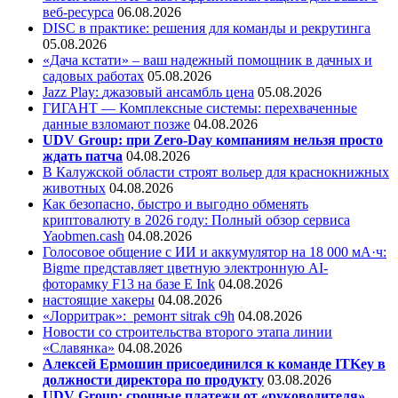
веб-ресурса
06.08.2026
DISC в практике: решения для команды и рекрутинга
05.08.2026
«Дача кстати» – ваш надежный помощник в дачных и
садовых работах
05.08.2026
Jazz Play:
джазовый ансамбль цена
05.08.2026
ГИГАНТ — Комплексные системы: перехваченные
данные взломают позже
04.08.2026
UDV Group: при Zero-Day компаниям нельзя просто
ждать патча
04.08.2026
В Калужской области строят вольер для краснокнижных
животных
04.08.2026
Как безопасно, быстро и выгодно обменять
криптовалюту в 2026 году: Полный обзор сервиса
Yaobmen.cash
04.08.2026
Голосовое общение с ИИ и аккумулятор на 18 000 мА·ч:
Bigme представляет цветную электронную AI-
фоторамку F13 на базе E Ink
04.08.2026
настоящие хакеры
04.08.2026
«Лорритрак»:
ремонт sitrak c9h
04.08.2026
Новости со строительства второго этапа линии
«Славянка»
04.08.2026
Алексей Ермошин присоединился к команде ITKey в
должности директора по продукту
03.08.2026
UDV Group: срочные платежи от «руководителя»