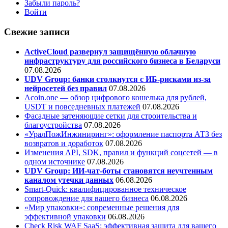
Забыли пароль?
Войти
Свежие записи
ActiveCloud развернул защищённую облачную
инфраструктуру для российского бизнеса в Беларуси
07.08.2026
UDV Group: банки столкнутся с ИБ-рисками из-за
нейросетей без правил
07.08.2026
Acoin.one — обзор цифрового кошелька для рублей,
USDT и повседневных платежей
07.08.2026
Фасадные затеняющие сетки для строительства и
благоустройства
07.08.2026
«УралПожИнжиниринг»: оформление паспорта АТЗ без
возвратов и доработок
07.08.2026
Изменения API, SDK, правил и функций соцсетей — в
одном источнике
07.08.2026
UDV Group: ИИ-чат-боты становятся неучтенным
каналом утечки данных
06.08.2026
Smart-Quick: квалифицированное техническое
сопровождение для вашего бизнеса
06.08.2026
«Мир упаковки»: современные решения для
эффективной упаковки
06.08.2026
Check Risk WAF SaaS: эффективная защита для вашего