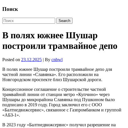
Поиск
В полях южнее Шушар
построили трамвайное депо
Posted on
23.12.2025
| By
cnbwl
В полях южнее Шушар построили трамвайное депо для
частной линии «Славянка». Его расположили на
Новгородском проспекте близ Шушарской дороги.
Концессионное соглашение о строительстве частной
трамвайной линии от станции метро «Купчино» через
Шушары до микрорайона Славянка под Пушкином было
подписано в 2019 году. Город заключил его с ООО
«Балтнедвижсервис», связанное с Газпромбанком и группой
«АБЗ-1».
В 2023 году «Балтнедвижсервис» получил разрешение на