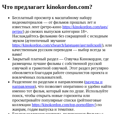
Что предлагает kinokordon.com?
Бесплатный просмотр к масштабному набору
видеоматериалов — от фильмов прошлых лет и
известных лент (ретро-кино
https://kinokordon.com/tags/
ретро/
) до свежих выпусков категории 18+.
Наслаждайтесь фильмами без сокращений с исходным
звуком (аутентичный звучание
https://kinokordon.com/xfsearch/language/английский/
), или
качественным русским переводом — выбор всегда за
вами!
Закрытый платный раздел — Озвучка Кинокордон, где
размещены лучшие фильмы с собственной русской
озвучкой и грамотной озвучкой. Этот раздел регулярно
обновляется благодаря работе специалистов проекта и
вовлечённых пользователей.
Разделение по разделам и направлениям (
разделы и
направления
), что позволяет оперативно и удобно найти
именно тот фильм, который вам по душе. Используйте
поиск, чтобы открыть новые горизонты или
просматривайте популярные списки (рейтинговые
коллекции
https://kinokordon.com/top-pornofilmy/
) по
жанрам, годам выпуска и тематике.
Богатая коллекция контента, включающая фильмы с