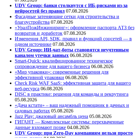
UDV Group: банки столкнутся с ИБ-рисками из-за
нейросетей без правил
07.08.2026
Фасадные затеняющие сетки для строительства и
благоустройства
07.08.2026
«УралПожИнжиниринг»: оформление паспорта АТЗ без
возвратов и доработок
07.08.2026
Изменения API, SDK, правил и функций соцсетей — в
одном источнике
07.08.2026
UDV Group: ИИ-чат-боты становятся неучтенным
каналом утечки данных
06.08.2026
Smart-Quick: квалифицированное техническое
сопровождение для вашего бизнеса
06.08.2026
«Мир упаковки»: современные решения для
эффективной упаковки
06.08.2026
Check Risk WAF SaaS: эффективная защита для вашего
веб-ресурса
06.08.2026
DISC в практике: решения для команды и рекрутинга
05.08.2026
«Дача кстати» – ваш надежный помощник в дачных и
садовых работах
05.08.2026
Jazz Play:
джазовый ансамбль цена
05.08.2026
ГИГАНТ — Комплексные системы: перехваченные
данные взломают позже
04.08.2026
UDV Group: при Zero-Day компаниям нельзя просто