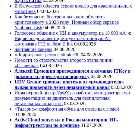
ждать патча
04.08.2026
В Калужской области строят вольер для краснокнижных
животных
04.08.2026
Как безопасно, быстро и выгодно обменять
криптовалюту в 2026 году: Полный обзор сервиса
Yaobmen.cash
04.08.2026
Голосовое общение с ИИ и аккумулятор на 18 000 мА·ч:
Bigme представляет цветную электронную AI-
фоторамку F13 на базе E Ink
04.08.2026
настоящие хакеры
04.08.2026
«Лорритрак»:
ремонт sitrak c9h
04.08.2026
Новости со строительства второго этапа линии
«Славянка»
04.08.2026
Алексей Ермошин присоединился к команде ITKey в
должности директора по продукту
03.08.2026
UDV Group: срочные платежи от «руководителя»
нужно проверять через независимый канал
03.08.2026
Инженерный центр УрФУ разработал конструкторскую
документацию на двигатель для беспилотных
летательных аппаратов
03.08.2026
«Таларис»: комфортная обувь для стильных людей
03.08.2026
ActiveCloud запустил в России мониторинг ИТ-
инфраструктуры по подписке
31.07.2026