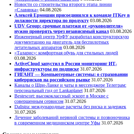
Новости со строительства второго этапа линии
«Славянка»
04.08.2026
Алексей Ермошин присоединился к команде ITKey в
должности директора по продукту
03.08.2026
UDV Group: срочные платежи от «руководителя»
нужно проверять через независимый канал
03.08.2026
Инженерный центр УрФУ разработал конструкторскую
документацию на двигатель для беспилотных
летательных аппаратов
03.08.2026
«Таларис»: комфортная обувь для стильных людей
03.08.2026
ActiveCloud запустил в России мониторинг ИТ-
инфраструктуры по подписке
31.07.2026
ГИГАНТ — Компьютерные системы: о страховании
киберрисков на российском рынке
31.07.2026
Каналы о Шри-Ланке и чаты в мессенджере Телеграм:
персональный гид от Lankaplanet
31.07.2026
Bestescort: высококлассный эскорт в Москве с
совершенным сервисом
31.07.2026
Dalistra: международные расчеты без риска и задержек
31.07.2026
Лечение заболеваний нервной системы и позвоночника
в современном медицинском центре Уфы
31.07.2026