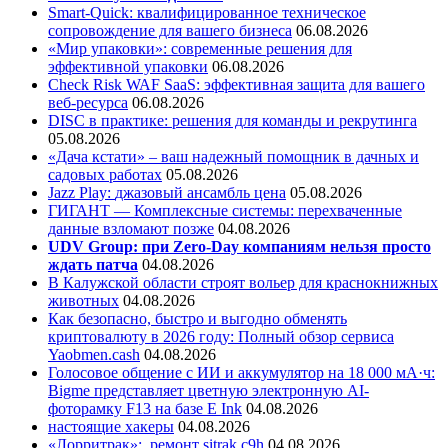
Smart-Quick: квалифицированное техническое
сопровождение для вашего бизнеса
06.08.2026
«Мир упаковки»: современные решения для
эффективной упаковки
06.08.2026
Check Risk WAF SaaS: эффективная защита для вашего
веб-ресурса
06.08.2026
DISC в практике: решения для команды и рекрутинга
05.08.2026
«Дача кстати» – ваш надежный помощник в дачных и
садовых работах
05.08.2026
Jazz Play:
джазовый ансамбль цена
05.08.2026
ГИГАНТ — Комплексные системы: перехваченные
данные взломают позже
04.08.2026
UDV Group: при Zero-Day компаниям нельзя просто
ждать патча
04.08.2026
В Калужской области строят вольер для краснокнижных
животных
04.08.2026
Как безопасно, быстро и выгодно обменять
криптовалюту в 2026 году: Полный обзор сервиса
Yaobmen.cash
04.08.2026
Голосовое общение с ИИ и аккумулятор на 18 000 мА·ч:
Bigme представляет цветную электронную AI-
фоторамку F13 на базе E Ink
04.08.2026
настоящие хакеры
04.08.2026
«Лорритрак»:
ремонт sitrak c9h
04.08.2026