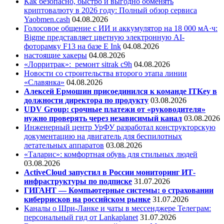
Как безопасно, быстро и выгодно обменять
криптовалюту в 2026 году: Полный обзор сервиса
Yaobmen.cash
04.08.2026
Голосовое общение с ИИ и аккумулятор на 18 000 мА·ч:
Bigme представляет цветную электронную AI-
фоторамку F13 на базе E Ink
04.08.2026
настоящие хакеры
04.08.2026
«Лорритрак»:
ремонт sitrak c9h
04.08.2026
Новости со строительства второго этапа линии
«Славянка»
04.08.2026
Алексей Ермошин присоединился к команде ITKey в
должности директора по продукту
03.08.2026
UDV Group: срочные платежи от «руководителя»
нужно проверять через независимый канал
03.08.2026
Инженерный центр УрФУ разработал конструкторскую
документацию на двигатель для беспилотных
летательных аппаратов
03.08.2026
«Таларис»: комфортная обувь для стильных людей
03.08.2026
ActiveCloud запустил в России мониторинг ИТ-
инфраструктуры по подписке
31.07.2026
ГИГАНТ — Компьютерные системы: о страховании
киберрисков на российском рынке
31.07.2026
Каналы о Шри-Ланке и чаты в мессенджере Телеграм:
персональный гид от Lankaplanet
31.07.2026