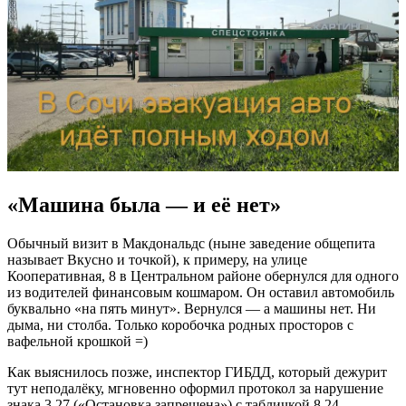
«Машина была — и её нет»
Обычный визит в Макдональдс (ныне заведение общепита
называет Вкусно и точкой), к примеру, на улице
Кооперативная, 8 в Центральном районе обернулся для одного
из водителей финансовым кошмаром. Он оставил автомобиль
буквально «на пять минут». Вернулся — а машины нет. Ни
дыма, ни столба. Только коробочка родных просторов с
вафельной крошкой =)
Как выяснилось позже, инспектор ГИБДД, который дежурит
тут неподалёку, мгновенно оформил протокол за нарушение
знака 3.27 («Остановка запрещена») с табличкой 8.24