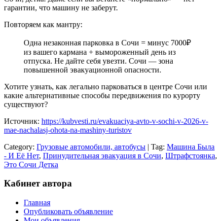
гарантии, что машину не заберут.
Повторяем как мантру:
Одна незаконная парковка в Сочи = минус 7000₽
из вашего кармана + вымороженный день из
отпуска. Не дайте себя увезти. Сочи — зона
повышенной эвакуационной опасности.
Хотите узнать, как легально парковаться в центре Сочи или
какие альтернативные способы передвижения по курорту
существуют?
Источник:
https://kubvesti.ru/evakuaciya-avto-v-sochi-v-2026-v-
mae-nachalasj-ohota-na-mashiny-turistov
Category:
Грузовые автомобили, автобусы
| Tag:
Машина Была
- И Её Нет
,
Принудительная эвакуация в Сочи
,
Штрафстоянка
,
Это Сочи Детка
Кабинет автора
Главная
Опубликовать объявление
Мои объявления