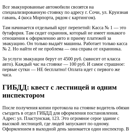
Все эвакуированные автомобили свозятся на
специализированную стоянку по адресу г. Сочи, ул. Круизная
гавань, 4 (коса Морпорта, рядом с картингом).
Там начинается отдельный круг перепетий: Касса № 1 — это
бутафория. Там сидит охранник, который не имеет никакого
отношения к оформлению авто и приему платежей за
эвакуацию. Он только выдаёт машины. Работает только касса
№ 2. Но найти её не проблема — она справа от охранника.
За услуги эвакуации берут от 4500 руб. (зависит от класса
авто). Каждый час на стоянке — 100 руб. И самое страшное:
первые сутки — НЕ бесплатно! Оплата идет с первого же
часа.
ГИБДД: квест с лестницей и одним
инспектором
После получения копии протокола на стоянке водитель обязан
съездить в отдел ГИБДД для оформления постановления.
Адрес: ул. Пластунская, 123. Это огромное серое здание с
высокой лестницей, где людей запускают по одному.
Оформлением в выходной день занимается один инспектор. В