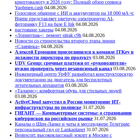
криптовалюту в 2026 году: Полный обзор сервиса
Yaobmen.cash
04.08.2026
Голосовое общение с ИИ и аккумулятор на 18 000 мА·ч:
Bigme представляет цветную электронную AI-
фоторамку F13 на базе E Ink
04.08.2026
настоящие хакеры
04.08.2026
«Лорритрак»:
ремонт sitrak c9h
04.08.2026
Новости со строительства второго этапа линии
«Славянка»
04.08.2026
Алексей Ермошин присоединился к команде ITKey в
должности директора по продукту
03.08.2026
UDV Group: срочные платежи от «руководителя»
нужно проверять через независимый канал
03.08.2026
Инженерный центр УрФУ разработал конструкторскую
документацию на двигатель для беспилотных
летательных аппаратов
03.08.2026
«Таларис»: комфортная обувь для стильных людей
03.08.2026
ActiveCloud запустил в России мониторинг ИТ-
инфраструктуры по подписке
31.07.2026
ГИГАНТ — Компьютерные системы: о страховании
киберрисков на российском рынке
31.07.2026
Каналы о Шри-Ланке и чаты в мессенджере Телеграм:
персональный гид от Lankaplanet
31.07.2026
Bestescort: высококлассный эскорт в Москве с