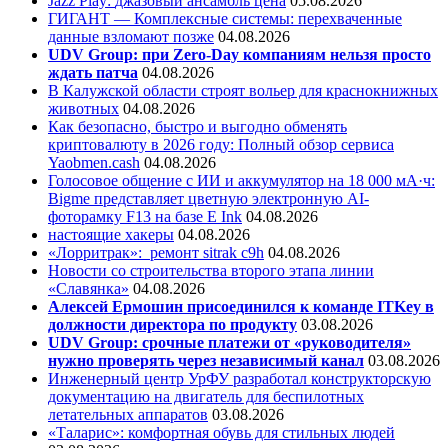
Jazz Play:
джазовый ансамбль цена
05.08.2026
ГИГАНТ — Комплексные системы: перехваченные
данные взломают позже
04.08.2026
UDV Group: при Zero-Day компаниям нельзя просто
ждать патча
04.08.2026
В Калужской области строят вольер для краснокнижных
животных
04.08.2026
Как безопасно, быстро и выгодно обменять
криптовалюту в 2026 году: Полный обзор сервиса
Yaobmen.cash
04.08.2026
Голосовое общение с ИИ и аккумулятор на 18 000 мА·ч:
Bigme представляет цветную электронную AI-
фоторамку F13 на базе E Ink
04.08.2026
настоящие хакеры
04.08.2026
«Лорритрак»:
ремонт sitrak c9h
04.08.2026
Новости со строительства второго этапа линии
«Славянка»
04.08.2026
Алексей Ермошин присоединился к команде ITKey в
должности директора по продукту
03.08.2026
UDV Group: срочные платежи от «руководителя»
нужно проверять через независимый канал
03.08.2026
Инженерный центр УрФУ разработал конструкторскую
документацию на двигатель для беспилотных
летательных аппаратов
03.08.2026
«Таларис»: комфортная обувь для стильных людей