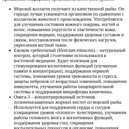
Морской коллаген получают из качественной рыбы. Он
гораздо лучше усваивается организмом по сравнению с
коллагеном животного происхождения. Употребляется
для улучшения состояния кожного покрова, ногтей и
волос, повышения упругости и эластичности кожи,
сокращения морщин, поддержания здоровья суставов и
связок, восстановления после физических нагрузок,
укрепления костной ткани.
Ежовик гребенчатый (Hericium erinaceus) – натуральный
ноотроп, который столетиями использовался в
восточной медицине. Будет полезным для
стимулирования когнитивных функций (улучшение
памяти и концентрации), поддержания нервной
системы, понижения уровня тревожности и стресса,
защиты нейронов от возрастных изменений, повышения
иммунитета, улучшения работы пищеварительной
системы и поддержания микрофлоры кишечника.
Омега-3 – концентрированный источник
полиненасыщенных жирных кислот из морской рыбы.
Используется для поддержания сердца и сосудов
(сокращение уровня «плохого» холестерина), улучшения
работы головного мозга и когнитивных функций,
поддержания здоровья глаз, сокращения
воспалительных процессов в организме, повышения