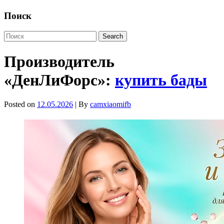
Поиск
Производитель
«ДенЛиФорс»:
купить бады
Posted on
12.05.2026
| By
camxiaomifb