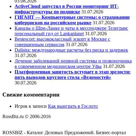
03.08.2026
ActiveCloud запустил в России мониторинг ИТ-
инфраструктуры по подписке
31.07.2026
ГИГАНТ — Компьютерные системы: о страховании
киберрисков на российском рынке
31.07.2026
Каналы о Шри-Ланке и чаты в мессенджере Телеграм:
персональный гид от Lankaplanet
31.07.2026
Bestescort: высококлассный эскорт в Москве с
совершенным сервисом
31.07.2026
Dalistra: международные расчеты без риска и задержек
31.07.2026
Лечение заболеваний нервной системы и позвоночника
в современном медицинском центре Уфы
31.07.2026
Платформенная занятость вступает в этап зрелости:
пять выводов круглого стола «Ведомостей»
30.07.2026
Свежие комментарии
Игрок
к записи
Как выиграть в Гослото
RossBiz.ru © 2006-2016
ROSSBIZ - Каталог Деловых Предложений. Бизнес-портал