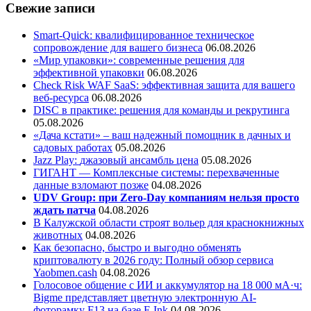
Свежие записи
Smart-Quick: квалифицированное техническое
сопровождение для вашего бизнеса
06.08.2026
«Мир упаковки»: современные решения для
эффективной упаковки
06.08.2026
Check Risk WAF SaaS: эффективная защита для вашего
веб-ресурса
06.08.2026
DISC в практике: решения для команды и рекрутинга
05.08.2026
«Дача кстати» – ваш надежный помощник в дачных и
садовых работах
05.08.2026
Jazz Play:
джазовый ансамбль цена
05.08.2026
ГИГАНТ — Комплексные системы: перехваченные
данные взломают позже
04.08.2026
UDV Group: при Zero-Day компаниям нельзя просто
ждать патча
04.08.2026
В Калужской области строят вольер для краснокнижных
животных
04.08.2026
Как безопасно, быстро и выгодно обменять
криптовалюту в 2026 году: Полный обзор сервиса
Yaobmen.cash
04.08.2026
Голосовое общение с ИИ и аккумулятор на 18 000 мА·ч:
Bigme представляет цветную электронную AI-
фоторамку F13 на базе E Ink
04.08.2026