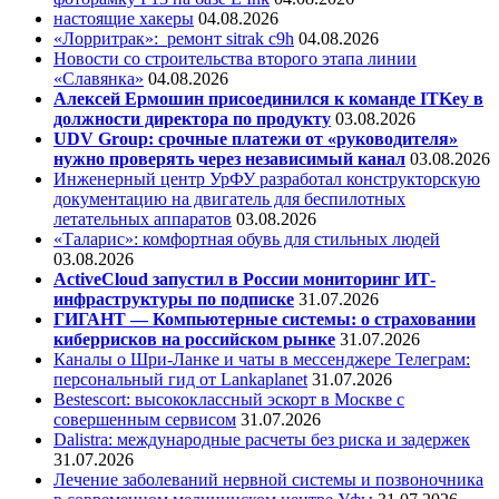
настоящие хакеры
04.08.2026
«Лорритрак»:
ремонт sitrak c9h
04.08.2026
Новости со строительства второго этапа линии
«Славянка»
04.08.2026
Алексей Ермошин присоединился к команде ITKey в
должности директора по продукту
03.08.2026
UDV Group: срочные платежи от «руководителя»
нужно проверять через независимый канал
03.08.2026
Инженерный центр УрФУ разработал конструкторскую
документацию на двигатель для беспилотных
летательных аппаратов
03.08.2026
«Таларис»: комфортная обувь для стильных людей
03.08.2026
ActiveCloud запустил в России мониторинг ИТ-
инфраструктуры по подписке
31.07.2026
ГИГАНТ — Компьютерные системы: о страховании
киберрисков на российском рынке
31.07.2026
Каналы о Шри-Ланке и чаты в мессенджере Телеграм:
персональный гид от Lankaplanet
31.07.2026
Bestescort: высококлассный эскорт в Москве с
совершенным сервисом
31.07.2026
Dalistra: международные расчеты без риска и задержек
31.07.2026
Лечение заболеваний нервной системы и позвоночника