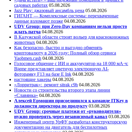
садовых работах
05.08.2026
Jazz Play:
джазовый ансамбль цена
05.08.2026
ГИГАНТ — Комплексные системы: перехваченные
данные взломают позже
04.08.2026
UDV Group: при Zero-Day компаниям нельзя просто
ждать патча
04.08.2026
В Калужской области строят вольер для краснокнижных
животных
04.08.2026
Как безопасно, быстро и выгодно обменять
криптовалюту в 2026 году: Полный обзор сервиса
Yaobmen.cash
04.08.2026
Голосовое общение с ИИ и аккумулятор на 18 000 мА·ч:
Bigme представляет цветную электронную AI-
фоторамку F13 на базе E Ink
04.08.2026
настоящие хакеры
04.08.2026
«Лорритрак»:
ремонт sitrak c9h
04.08.2026
Новости со строительства второго этапа линии
«Славянка»
04.08.2026
Алексей Ермошин присоединился к команде ITKey в
должности директора по продукту
03.08.2026
UDV Group: срочные платежи от «руководителя»
нужно проверять через независимый канал
03.08.2026
Инженерный центр УрФУ разработал конструкторскую
документацию на двигатель для беспилотных