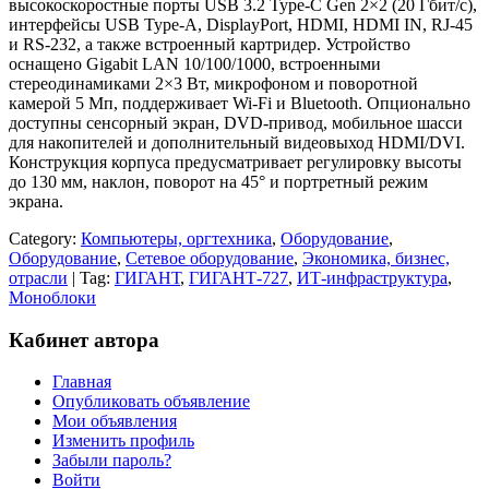
высокоскоростные порты USB 3.2 Type-C Gen 2×2 (20 Гбит/с),
интерфейсы USB Type-A, DisplayPort, HDMI, HDMI IN, RJ-45
и RS-232, а также встроенный картридер. Устройство
оснащено Gigabit LAN 10/100/1000, встроенными
стереодинамиками 2×3 Вт, микрофоном и поворотной
камерой 5 Мп, поддерживает Wi-Fi и Bluetooth. Опционально
доступны сенсорный экран, DVD-привод, мобильное шасси
для накопителей и дополнительный видеовыход HDMI/DVI.
Конструкция корпуса предусматривает регулировку высоты
до 130 мм, наклон, поворот на 45° и портретный режим
экрана.
Category:
Компьютеры, оргтехника
,
Оборудование
,
Оборудование
,
Сетевое оборудование
,
Экономика, бизнес,
отрасли
| Tag:
ГИГАНТ
,
ГИГАНТ-727
,
ИТ-инфраструктура
,
Моноблоки
Кабинет автора
Главная
Опубликовать объявление
Мои объявления
Изменить профиль
Забыли пароль?
Войти