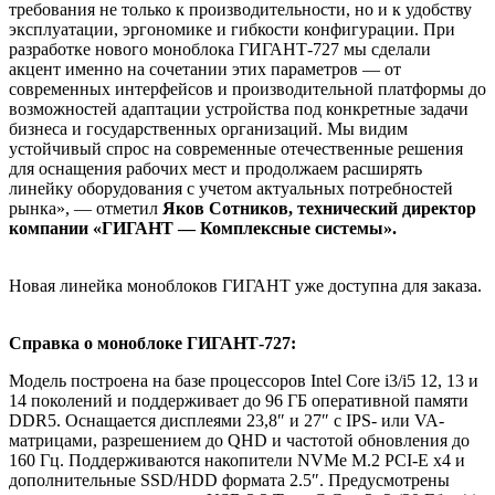
требования не только к производительности, но и к удобству
эксплуатации, эргономике и гибкости конфигурации. При
разработке нового моноблока ГИГАНТ-727 мы сделали
акцент именно на сочетании этих параметров — от
современных интерфейсов и производительной платформы до
возможностей адаптации устройства под конкретные задачи
бизнеса и государственных организаций. Мы видим
устойчивый спрос на современные отечественные решения
для оснащения рабочих мест и продолжаем расширять
линейку оборудования с учетом актуальных потребностей
рынка», — отметил
Яков Сотников, технический директор
компании «ГИГАНТ — Комплексные системы».
Новая линейка моноблоков ГИГАНТ уже доступна для заказа.
Справка о моноблоке ГИГАНТ-727:
Модель построена на базе процессоров Intel Core i3/i5 12, 13 и
14 поколений и поддерживает до 96 ГБ оперативной памяти
DDR5. Оснащается дисплеями 23,8″ и 27″ с IPS- или VA-
матрицами, разрешением до QHD и частотой обновления до
160 Гц. Поддерживаются накопители NVMe M.2 PCI-E x4 и
дополнительные SSD/HDD формата 2.5″. Предусмотрены