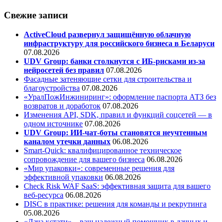
Свежие записи
ActiveCloud развернул защищённую облачную
инфраструктуру для российского бизнеса в Беларуси
07.08.2026
UDV Group: банки столкнутся с ИБ-рисками из-за
нейросетей без правил
07.08.2026
Фасадные затеняющие сетки для строительства и
благоустройства
07.08.2026
«УралПожИнжиниринг»: оформление паспорта АТЗ без
возвратов и доработок
07.08.2026
Изменения API, SDK, правил и функций соцсетей — в
одном источнике
07.08.2026
UDV Group: ИИ-чат-боты становятся неучтенным
каналом утечки данных
06.08.2026
Smart-Quick: квалифицированное техническое
сопровождение для вашего бизнеса
06.08.2026
«Мир упаковки»: современные решения для
эффективной упаковки
06.08.2026
Check Risk WAF SaaS: эффективная защита для вашего
веб-ресурса
06.08.2026
DISC в практике: решения для команды и рекрутинга
05.08.2026
«Дача кстати» – ваш надежный помощник в дачных и