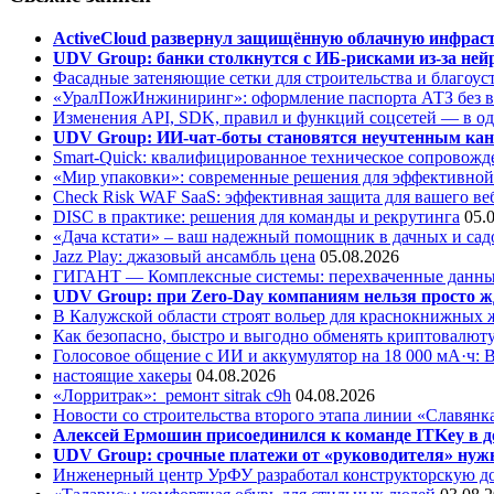
ActiveCloud развернул защищённую облачную инфрастр
UDV Group: банки столкнутся с ИБ-рисками из-за нейр
Фасадные затеняющие сетки для строительства и благоус
«УралПожИнжиниринг»: оформление паспорта АТЗ без во
Изменения API, SDK, правил и функций соцсетей — в о
UDV Group: ИИ-чат-боты становятся неучтенным кан
Smart-Quick: квалифицированное техническое сопровожде
«Мир упаковки»: современные решения для эффективной
Check Risk WAF SaaS: эффективная защита для вашего ве
DISC в практике: решения для команды и рекрутинга
05.
«Дача кстати» – ваш надежный помощник в дачных и сад
Jazz Play:
джазовый ансамбль цена
05.08.2026
ГИГАНТ — Комплексные системы: перехваченные данны
UDV Group: при Zero-Day компаниям нельзя просто ж
В Калужской области строят вольер для краснокнижных
Как безопасно, быстро и выгодно обменять криптовалюту
Голосовое общение с ИИ и аккумулятор на 18 000 мА·ч: 
настоящие хакеры
04.08.2026
«Лорритрак»:
ремонт sitrak c9h
04.08.2026
Новости со строительства второго этапа линии «Славянк
Алексей Ермошин присоединился к команде ITKey в д
UDV Group: срочные платежи от «руководителя» нужн
Инженерный центр УрФУ разработал конструкторскую до