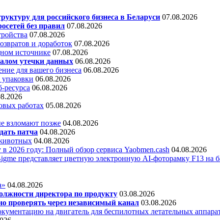
уктуру для российского бизнеса в Беларуси
07.08.2026
осетей без правил
07.08.2026
тройства
07.08.2026
звратов и доработок
07.08.2026
дном источнике
07.08.2026
алом утечки данных
06.08.2026
ние для вашего бизнеса
06.08.2026
 упаковки
06.08.2026
б-ресурса
06.08.2026
08.2026
овых работах
05.08.2026
е взломают позже
04.08.2026
дать патча
04.08.2026
 животных
04.08.2026
 в 2026 году: Полный обзор сервиса Yaobmen.cash
04.08.2026
Bigme представляет цветную электронную AI-фоторамку F13 на ба
а»
04.08.2026
олжности директора по продукту
03.08.2026
о проверять через независимый канал
03.08.2026
кументацию на двигатель для беспилотных летательных аппара