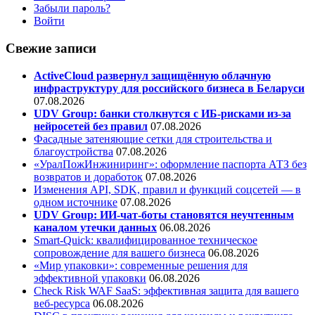
Забыли пароль?
Войти
Свежие записи
ActiveCloud развернул защищённую облачную
инфраструктуру для российского бизнеса в Беларуси
07.08.2026
UDV Group: банки столкнутся с ИБ-рисками из-за
нейросетей без правил
07.08.2026
Фасадные затеняющие сетки для строительства и
благоустройства
07.08.2026
«УралПожИнжиниринг»: оформление паспорта АТЗ без
возвратов и доработок
07.08.2026
Изменения API, SDK, правил и функций соцсетей — в
одном источнике
07.08.2026
UDV Group: ИИ-чат-боты становятся неучтенным
каналом утечки данных
06.08.2026
Smart-Quick: квалифицированное техническое
сопровождение для вашего бизнеса
06.08.2026
«Мир упаковки»: современные решения для
эффективной упаковки
06.08.2026
Check Risk WAF SaaS: эффективная защита для вашего
веб-ресурса
06.08.2026