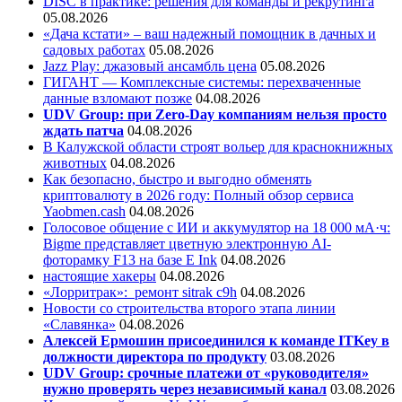
DISC в практике: решения для команды и рекрутинга
05.08.2026
«Дача кстати» – ваш надежный помощник в дачных и
садовых работах
05.08.2026
Jazz Play:
джазовый ансамбль цена
05.08.2026
ГИГАНТ — Комплексные системы: перехваченные
данные взломают позже
04.08.2026
UDV Group: при Zero-Day компаниям нельзя просто
ждать патча
04.08.2026
В Калужской области строят вольер для краснокнижных
животных
04.08.2026
Как безопасно, быстро и выгодно обменять
криптовалюту в 2026 году: Полный обзор сервиса
Yaobmen.cash
04.08.2026
Голосовое общение с ИИ и аккумулятор на 18 000 мА·ч:
Bigme представляет цветную электронную AI-
фоторамку F13 на базе E Ink
04.08.2026
настоящие хакеры
04.08.2026
«Лорритрак»:
ремонт sitrak c9h
04.08.2026
Новости со строительства второго этапа линии
«Славянка»
04.08.2026
Алексей Ермошин присоединился к команде ITKey в
должности директора по продукту
03.08.2026
UDV Group: срочные платежи от «руководителя»
нужно проверять через независимый канал
03.08.2026