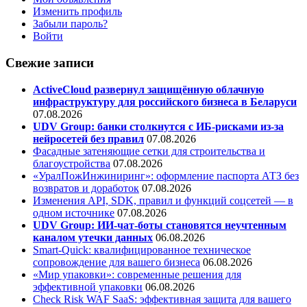
Изменить профиль
Забыли пароль?
Войти
Свежие записи
ActiveCloud развернул защищённую облачную
инфраструктуру для российского бизнеса в Беларуси
07.08.2026
UDV Group: банки столкнутся с ИБ-рисками из-за
нейросетей без правил
07.08.2026
Фасадные затеняющие сетки для строительства и
благоустройства
07.08.2026
«УралПожИнжиниринг»: оформление паспорта АТЗ без
возвратов и доработок
07.08.2026
Изменения API, SDK, правил и функций соцсетей — в
одном источнике
07.08.2026
UDV Group: ИИ-чат-боты становятся неучтенным
каналом утечки данных
06.08.2026
Smart-Quick: квалифицированное техническое
сопровождение для вашего бизнеса
06.08.2026
«Мир упаковки»: современные решения для
эффективной упаковки
06.08.2026
Check Risk WAF SaaS: эффективная защита для вашего