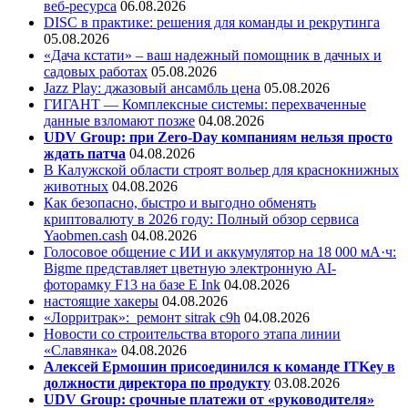
веб-ресурса
06.08.2026
DISC в практике: решения для команды и рекрутинга
05.08.2026
«Дача кстати» – ваш надежный помощник в дачных и
садовых работах
05.08.2026
Jazz Play:
джазовый ансамбль цена
05.08.2026
ГИГАНТ — Комплексные системы: перехваченные
данные взломают позже
04.08.2026
UDV Group: при Zero-Day компаниям нельзя просто
ждать патча
04.08.2026
В Калужской области строят вольер для краснокнижных
животных
04.08.2026
Как безопасно, быстро и выгодно обменять
криптовалюту в 2026 году: Полный обзор сервиса
Yaobmen.cash
04.08.2026
Голосовое общение с ИИ и аккумулятор на 18 000 мА·ч:
Bigme представляет цветную электронную AI-
фоторамку F13 на базе E Ink
04.08.2026
настоящие хакеры
04.08.2026
«Лорритрак»:
ремонт sitrak c9h
04.08.2026
Новости со строительства второго этапа линии
«Славянка»
04.08.2026
Алексей Ермошин присоединился к команде ITKey в
должности директора по продукту
03.08.2026
UDV Group: срочные платежи от «руководителя»