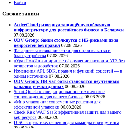
Войти
Свежие записи
ActiveCloud развернул защищённую облачную
инфраструктуру для российского бизнеса в Беларуси
07.08.2026
UDV Group: банки столкнутся с ИБ-рисками из-за
нейросетей без правил
07.08.2026
Фасадные затеняющие сетки для строительства и
благоустройства
07.08.2026
«УралПожИнжиниринг»: оформление паспорта АТЗ без
возвратов и доработок
07.08.2026
Изменения API, SDK, правил и функций соцсетей — в
одном источнике
07.08.2026
UDV Group: ИИ-чат-боты становятся неучтенным
каналом утечки данных
06.08.2026
Smart-Quick: квалифицированное техническое
сопровождение для вашего бизнеса
06.08.2026
«Мир упаковки»: современные решения для
эффективной упаковки
06.08.2026
Check Risk WAF SaaS: эффективная защита для вашего
веб-ресурса
06.08.2026
DISC в практике: решения для команды и рекрутинга
05.08.2026