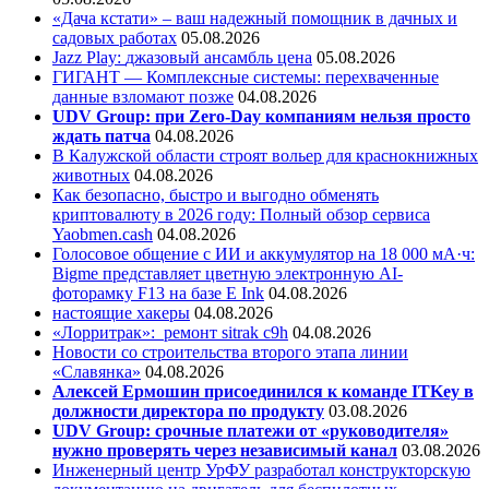
«Дача кстати» – ваш надежный помощник в дачных и
садовых работах
05.08.2026
Jazz Play:
джазовый ансамбль цена
05.08.2026
ГИГАНТ — Комплексные системы: перехваченные
данные взломают позже
04.08.2026
UDV Group: при Zero-Day компаниям нельзя просто
ждать патча
04.08.2026
В Калужской области строят вольер для краснокнижных
животных
04.08.2026
Как безопасно, быстро и выгодно обменять
криптовалюту в 2026 году: Полный обзор сервиса
Yaobmen.cash
04.08.2026
Голосовое общение с ИИ и аккумулятор на 18 000 мА·ч:
Bigme представляет цветную электронную AI-
фоторамку F13 на базе E Ink
04.08.2026
настоящие хакеры
04.08.2026
«Лорритрак»:
ремонт sitrak c9h
04.08.2026
Новости со строительства второго этапа линии
«Славянка»
04.08.2026
Алексей Ермошин присоединился к команде ITKey в
должности директора по продукту
03.08.2026
UDV Group: срочные платежи от «руководителя»
нужно проверять через независимый канал
03.08.2026
Инженерный центр УрФУ разработал конструкторскую