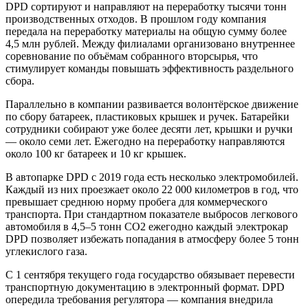
DPD сортируют и направляют на переработку тысячи тонн
производственных отходов. В прошлом году компания
передала на переработку материалы на общую сумму более
4,5 млн рублей. Между филиалами организовано внутреннее
соревнование по объёмам собранного вторсырья, что
стимулирует команды повышать эффективность раздельного
сбора.
Параллельно в компании развивается волонтёрское движение
по сбору батареек, пластиковых крышек и ручек. Батарейки
сотрудники собирают уже более десяти лет, крышки и ручки
— около семи лет. Ежегодно на переработку направляются
около 100 кг батареек и 10 кг крышек.
В автопарке DPD с 2019 года есть несколько электромобилей.
Каждый из них проезжает около 22 000 километров в год, что
превышает среднюю норму пробега для коммерческого
транспорта. При стандартном показателе выбросов легкового
автомобиля в 4,5–5 тонн CO2 ежегодно каждый электрокар
DPD позволяет избежать попадания в атмосферу более 5 тонн
углекислого газа.
С 1 сентября текущего года государство обязывает перевести
транспортную документацию в электронный формат. DPD
опередила требования регулятора — компания внедрила