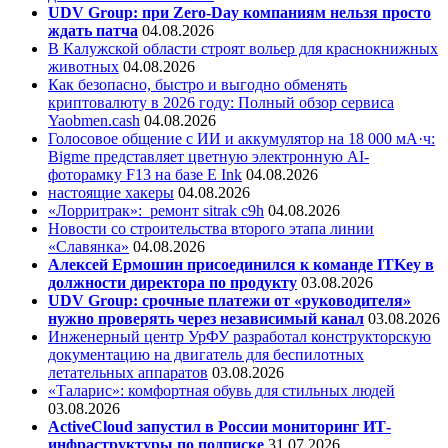
UDV Group: при Zero-Day компаниям нельзя просто
ждать патча
04.08.2026
В Калужской области строят вольер для краснокнижных
животных
04.08.2026
Как безопасно, быстро и выгодно обменять
криптовалюту в 2026 году: Полный обзор сервиса
Yaobmen.cash
04.08.2026
Голосовое общение с ИИ и аккумулятор на 18 000 мА·ч:
Bigme представляет цветную электронную AI-
фоторамку F13 на базе E Ink
04.08.2026
настоящие хакеры
04.08.2026
«Лорритрак»:
ремонт sitrak c9h
04.08.2026
Новости со строительства второго этапа линии
«Славянка»
04.08.2026
Алексей Ермошин присоединился к команде ITKey в
должности директора по продукту
03.08.2026
UDV Group: срочные платежи от «руководителя»
нужно проверять через независимый канал
03.08.2026
Инженерный центр УрФУ разработал конструкторскую
документацию на двигатель для беспилотных
летательных аппаратов
03.08.2026
«Таларис»: комфортная обувь для стильных людей
03.08.2026
ActiveCloud запустил в России мониторинг ИТ-
инфраструктуры по подписке
31.07.2026