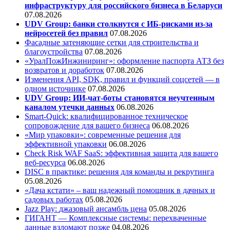
инфраструктуру для российского бизнеса в Беларуси
07.08.2026
UDV Group: банки столкнутся с ИБ-рисками из-за
нейросетей без правил
07.08.2026
Фасадные затеняющие сетки для строительства и
благоустройства
07.08.2026
«УралПожИнжиниринг»: оформление паспорта АТЗ без
возвратов и доработок
07.08.2026
Изменения API, SDK, правил и функций соцсетей — в
одном источнике
07.08.2026
UDV Group: ИИ-чат-боты становятся неучтенным
каналом утечки данных
06.08.2026
Smart-Quick: квалифицированное техническое
сопровождение для вашего бизнеса
06.08.2026
«Мир упаковки»: современные решения для
эффективной упаковки
06.08.2026
Check Risk WAF SaaS: эффективная защита для вашего
веб-ресурса
06.08.2026
DISC в практике: решения для команды и рекрутинга
05.08.2026
«Дача кстати» – ваш надежный помощник в дачных и
садовых работах
05.08.2026
Jazz Play:
джазовый ансамбль цена
05.08.2026
ГИГАНТ — Комплексные системы: перехваченные
данные взломают позже
04.08.2026