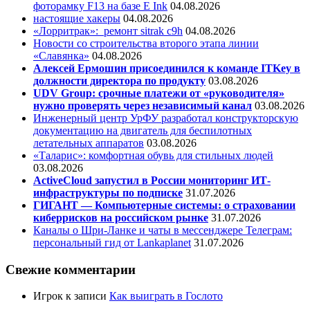
фоторамку F13 на базе E Ink
04.08.2026
настоящие хакеры
04.08.2026
«Лорритрак»:
ремонт sitrak c9h
04.08.2026
Новости со строительства второго этапа линии
«Славянка»
04.08.2026
Алексей Ермошин присоединился к команде ITKey в
должности директора по продукту
03.08.2026
UDV Group: срочные платежи от «руководителя»
нужно проверять через независимый канал
03.08.2026
Инженерный центр УрФУ разработал конструкторскую
документацию на двигатель для беспилотных
летательных аппаратов
03.08.2026
«Таларис»: комфортная обувь для стильных людей
03.08.2026
ActiveCloud запустил в России мониторинг ИТ-
инфраструктуры по подписке
31.07.2026
ГИГАНТ — Компьютерные системы: о страховании
киберрисков на российском рынке
31.07.2026
Каналы о Шри-Ланке и чаты в мессенджере Телеграм:
персональный гид от Lankaplanet
31.07.2026
Свежие комментарии
Игрок
к записи
Как выиграть в Гослото