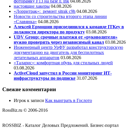
фоторамку F13 на базе E Ink
04.08.2026
настоящие хакеры
04.08.2026
«Лорритрак»:
ремонт sitrak c9h
04.08.2026
Новости со строительства второго этапа линии
«Славянка»
04.08.2026
Алексей Ермошин присоединился к команде ITKey в
должности директора по продукту
03.08.2026
UDV Group: срочные платежи от «руководителя»
нужно проверять через независимый канал
03.08.2026
Инженерный центр УрФУ разработал конструкторскую
документацию на двигатель для беспилотных
летательных аппаратов
03.08.2026
«Таларис»: комфортная обувь для стильных людей
03.08.2026
ActiveCloud запустил в России мониторинг ИТ-
инфраструктуры по подписке
31.07.2026
Свежие комментарии
Игрок
к записи
Как выиграть в Гослото
RossBiz.ru © 2006-2016
ROSSBIZ - Каталог Деловых Предложений. Бизнес-портал