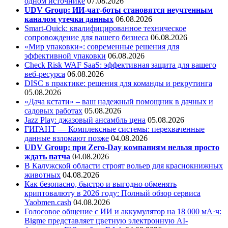
одном источнике
07.08.2026
UDV Group: ИИ-чат-боты становятся неучтенным
каналом утечки данных
06.08.2026
Smart-Quick: квалифицированное техническое
сопровождение для вашего бизнеса
06.08.2026
«Мир упаковки»: современные решения для
эффективной упаковки
06.08.2026
Check Risk WAF SaaS: эффективная защита для вашего
веб-ресурса
06.08.2026
DISC в практике: решения для команды и рекрутинга
05.08.2026
«Дача кстати» – ваш надежный помощник в дачных и
садовых работах
05.08.2026
Jazz Play:
джазовый ансамбль цена
05.08.2026
ГИГАНТ — Комплексные системы: перехваченные
данные взломают позже
04.08.2026
UDV Group: при Zero-Day компаниям нельзя просто
ждать патча
04.08.2026
В Калужской области строят вольер для краснокнижных
животных
04.08.2026
Как безопасно, быстро и выгодно обменять
криптовалюту в 2026 году: Полный обзор сервиса
Yaobmen.cash
04.08.2026
Голосовое общение с ИИ и аккумулятор на 18 000 мА·ч:
Bigme представляет цветную электронную AI-